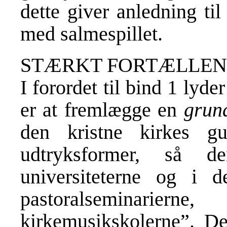
dette giver anledning ti
med salmespillet.
STÆRKT FORTÆLLEN
I forordet til bind 1 lyd
er at fremlægge en
grun
den kristne kirkes gu
udtryksformer, så 
universiteterne og i d
pastoralseminarier
kirkemusikskolerne”. D