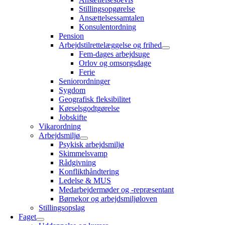
Stillingsopgørelse
Ansættelsessamtalen
Konsulentordning
Pension
Arbejdstilrettelæggelse og frihed
Fem-dages arbejdsuge
Orlov og omsorgsdage
Ferie
Seniorordninger
Sygdom
Geografisk fleksibilitet
Kørselsgodtgørelse
Jobskifte
Vikarordning
Arbejdsmiljø
Psykisk arbejdsmiljø
Skimmelsvamp
Rådgivning
Konflikthåndtering
Ledelse & MUS
Medarbejdermøder og -repræsentant
Børnekor og arbejdsmiljøloven
Stillingsopslag
Faget