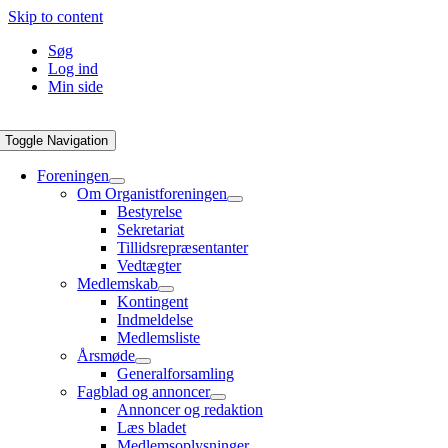
Skip to content
Søg
Log ind
Min side
Toggle Navigation
Foreningen
Om Organistforeningen
Bestyrelse
Sekretariat
Tillidsrepræsentanter
Vedtægter
Medlemskab
Kontingent
Indmeldelse
Medlemsliste
Årsmøde
Generalforsamling
Fagblad og annoncer
Annoncer og redaktion
Læs bladet
Medlemsoplysninger