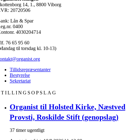
kottenborg 14, 1., 8800 Viborg
VR: 20720506
ank: Lån & Spar
eg.nr. 0400
ontonr. 4030204714
lf. 76 65 95 60
Mandag til torsdag kl. 10-13)
ontakt@organist.org
Tillidsrepræsentanter
Bestyrelse
Sekretariat
STILLINGSOPSLAG
Organist til Holsted Kirke, Næstved
Provsti, Roskilde Stift (genopslag)
37 timer ugentligt