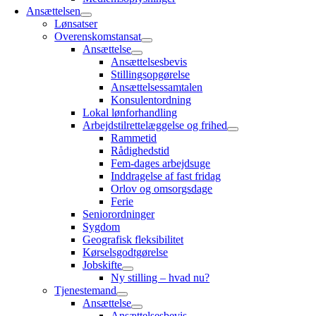
Ansættelsen
Lønsatser
Overenskomstansat
Ansættelse
Ansættelsesbevis
Stillingsopgørelse
Ansættelsessamtalen
Konsulentordning
Lokal lønforhandling
Arbejdstilrettelæggelse og frihed
Rammetid
Rådighedstid
Fem-dages arbejdsuge
Inddragelse af fast fridag
Orlov og omsorgsdage
Ferie
Seniorordninger
Sygdom
Geografisk fleksibilitet
Kørselsgodtgørelse
Jobskifte
Ny stilling – hvad nu?
Tjenestemand
Ansættelse
Ansættelsesbevis