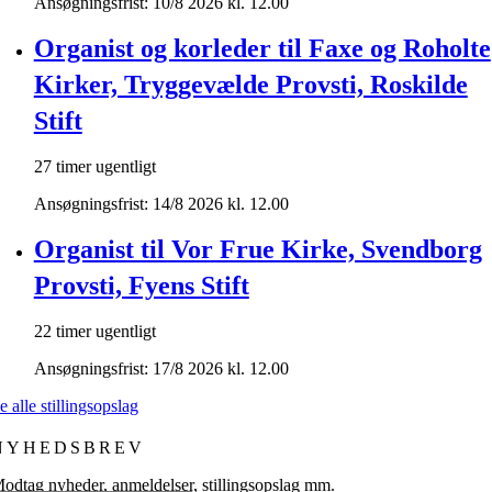
Ansøgningsfrist: 10/8 2026 kl. 12.00
Organist og korleder til Faxe og Roholte
Kirker, Tryggevælde Provsti, Roskilde
Stift
27 timer ugentligt
Ansøgningsfrist: 14/8 2026 kl. 12.00
Organist til Vor Frue Kirke, Svendborg
Provsti, Fyens Stift
22 timer ugentligt
Ansøgningsfrist: 17/8 2026 kl. 12.00
e alle stillingsopslag
NYHEDSBREV
odtag nyheder, anmeldelser, stillingsopslag mm.