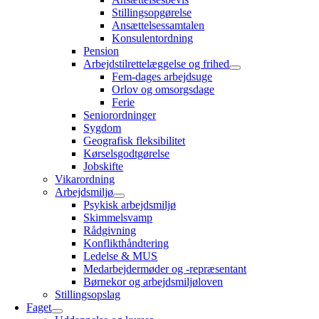
Stillingsopgørelse
Ansættelsessamtalen
Konsulentordning
Pension
Arbejdstilrettelæggelse og frihed
Fem-dages arbejdsuge
Orlov og omsorgsdage
Ferie
Seniorordninger
Sygdom
Geografisk fleksibilitet
Kørselsgodtgørelse
Jobskifte
Vikarordning
Arbejdsmiljø
Psykisk arbejdsmiljø
Skimmelsvamp
Rådgivning
Konflikthåndtering
Ledelse & MUS
Medarbejdermøder og -repræsentant
Børnekor og arbejdsmiljøloven
Stillingsopslag
Faget