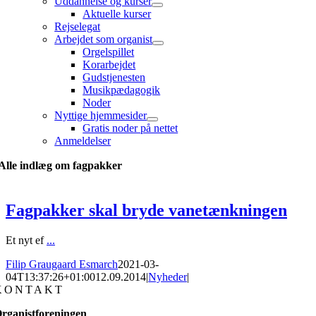
Uddannelse og kurser
Aktuelle kurser
Rejselegat
Arbejdet som organist
Orgelspillet
Korarbejdet
Gudstjenesten
Musikpædagogik
Noder
Nyttige hjemmesider
Gratis noder på nettet
Anmeldelser
Alle indlæg om fagpakker
Fagpakker skal bryde vanetænkningen
Et nyt ef
...
Filip Graugaard Esmarch
2021-03-
04T13:37:26+01:00
12.09.2014
|
Nyheder
|
KONTAKT
rganistforeningen