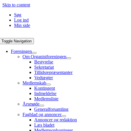
Skip to content
Søg
Log ind
Min side
Toggle Navigation
Foreningen
Om Organistforeningen
Bestyrelse
Sekretariat
Tillidsrepræsentanter
Vedtægter
Medlemskab
Kontingent
Indmeldelse
Medlemsliste
Årsmøde
Generalforsamling
Fagblad og annoncer
Annoncer og redaktion
Læs bladet
Medlemsoplysninger