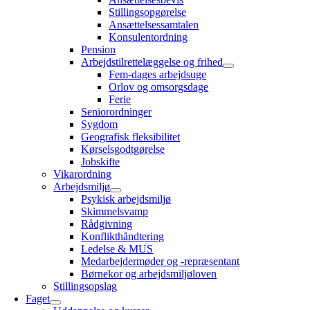
Stillingsopgørelse
Ansættelsessamtalen
Konsulentordning
Pension
Arbejdstilrettelæggelse og frihed
Fem-dages arbejdsuge
Orlov og omsorgsdage
Ferie
Seniorordninger
Sygdom
Geografisk fleksibilitet
Kørselsgodtgørelse
Jobskifte
Vikarordning
Arbejdsmiljø
Psykisk arbejdsmiljø
Skimmelsvamp
Rådgivning
Konflikthåndtering
Ledelse & MUS
Medarbejdermøder og -repræsentant
Børnekor og arbejdsmiljøloven
Stillingsopslag
Faget