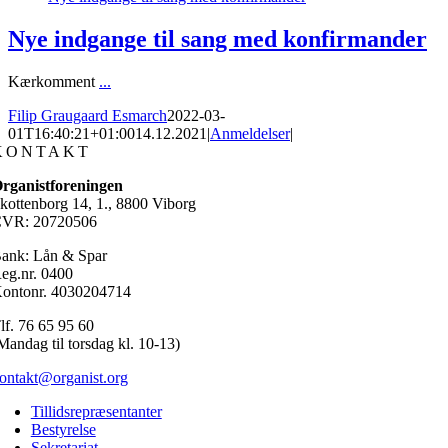
Nye indgange til sang med konfirmander
Kærkomment
...
Filip Graugaard Esmarch
2022-03-
01T16:40:21+01:00
14.12.2021
|
Anmeldelser
|
KONTAKT
rganistforeningen
kottenborg 14, 1., 8800 Viborg
VR: 20720506
ank: Lån & Spar
eg.nr. 0400
ontonr. 4030204714
lf. 76 65 95 60
Mandag til torsdag kl. 10-13)
ontakt@organist.org
Tillidsrepræsentanter
Bestyrelse
Sekretariat