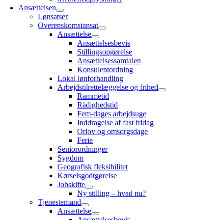
Ansættelsen
Lønsatser
Overenskomstansat
Ansættelse
Ansættelsesbevis
Stillingsopgørelse
Ansættelsessamtalen
Konsulentordning
Lokal lønforhandling
Arbejdstilrettelæggelse og frihed
Rammetid
Rådighedstid
Fem-dages arbejdsuge
Inddragelse af fast fridag
Orlov og omsorgsdage
Ferie
Seniorordninger
Sygdom
Geografisk fleksibilitet
Kørselsgodtgørelse
Jobskifte
Ny stilling – hvad nu?
Tjenestemand
Ansættelse
Ansættelsesbevis