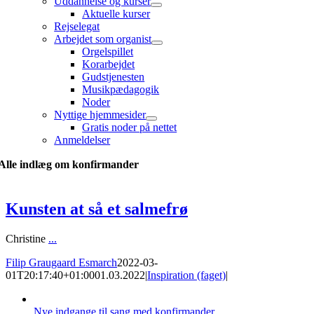
Uddannelse og kurser
Aktuelle kurser
Rejselegat
Arbejdet som organist
Orgelspillet
Korarbejdet
Gudstjenesten
Musikpædagogik
Noder
Nyttige hjemmesider
Gratis noder på nettet
Anmeldelser
Alle indlæg om konfirmander
Kunsten at så et salmefrø
Christine
...
Filip Graugaard Esmarch
2022-03-
01T20:17:40+01:00
01.03.2022
|
Inspiration (faget)
|
Nye indgange til sang med konfirmander