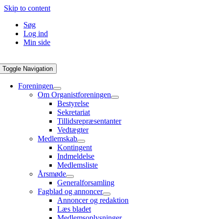
Skip to content
Søg
Log ind
Min side
Toggle Navigation
Foreningen
Om Organistforeningen
Bestyrelse
Sekretariat
Tillidsrepræsentanter
Vedtægter
Medlemskab
Kontingent
Indmeldelse
Medlemsliste
Årsmøde
Generalforsamling
Fagblad og annoncer
Annoncer og redaktion
Læs bladet
Medlemsoplysninger