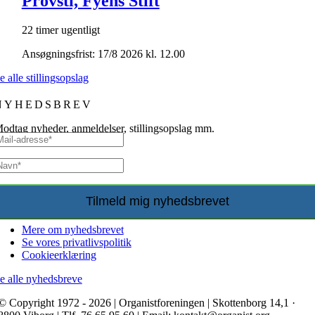
Provsti, Fyens Stift
22 timer ugentligt
Ansøgningsfrist: 17/8 2026 kl. 12.00
e alle stillingsopslag
NYHEDSBREV
odtag nyheder, anmeldelser, stillingsopslag mm.
Mere om nyhedsbrevet
Se vores privatlivspolitik
Cookieerklæring
e alle nyhedsbreve
© Copyright 1972 - 2026 | Organistforeningen | Skottenborg 14,1 ·