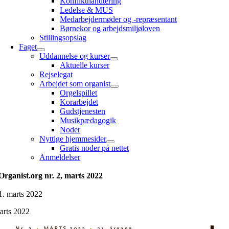
Konflikthåndtering
Ledelse & MUS
Medarbejdermøder og -repræsentant
Børnekor og arbejdsmiljøloven
Stillingsopslag
Faget
Uddannelse og kurser
Aktuelle kurser
Rejselegat
Arbejdet som organist
Orgelspillet
Korarbejdet
Gudstjenesten
Musikpædagogik
Noder
Nyttige hjemmesider
Gratis noder på nettet
Anmeldelser
Organist.org nr. 2, marts 2022
1. marts 2022
arts 2022