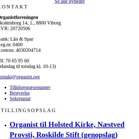
Se alle nyheder
KONTAKT
rganistforeningen
kottenborg 14, 1., 8800 Viborg
VR: 20720506
ank: Lån & Spar
eg.nr. 0400
ontonr. 4030204714
lf. 76 65 95 60
Mandag til torsdag kl. 10-13)
ontakt@organist.org
Tillidsrepræsentanter
Bestyrelse
Sekretariat
STILLINGSOPSLAG
Organist til Holsted Kirke, Næstved
Provsti, Roskilde Stift (genopslag)