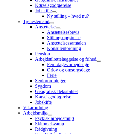
Kørselsgodtgørelse
Jobskifte
Ny stilling – hvad nu?
Tjenestemand
Ansættelse
Ansættelsesbevis
Stillingsopgørelse
Ansættelsessamtalen
Konsulentordning
Pension
Arbejdstilrettelæggelse og frihed
Fem-dages arbejdsuge
Orlov og omsorgsdage
Ferie
Seniorordninger
Sygdom
Geografisk fleksibilitet
Kørselsgodtgørelse
Jobskifte
Vikarordning
Arbejdsmiljø
Psykisk arbejdsmiljø
Skimmelsvamp
Rådgivning