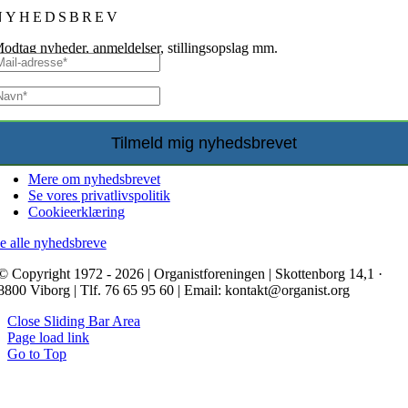
NYHEDSBREV
odtag nyheder, anmeldelser, stillingsopslag mm.
Mere om nyhedsbrevet
Se vores privatlivspolitik
Cookieerklæring
e alle nyhedsbreve
© Copyright 1972 - 2026 | Organistforeningen | Skottenborg 14,1 ·
8800 Viborg | Tlf. 76 65 95 60 | Email: kontakt@organist.org
Close Sliding Bar Area
Page load link
Go to Top