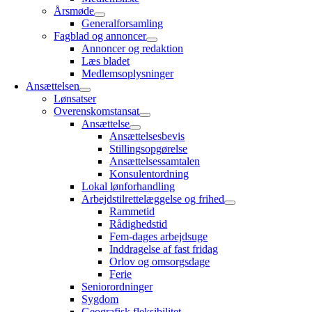
Årsmøde
Generalforsamling
Fagblad og annoncer
Annoncer og redaktion
Læs bladet
Medlemsoplysninger
Ansættelsen
Lønsatser
Overenskomstansat
Ansættelse
Ansættelsesbevis
Stillingsopgørelse
Ansættelsessamtalen
Konsulentordning
Lokal lønforhandling
Arbejdstilrettelæggelse og frihed
Rammetid
Rådighedstid
Fem-dages arbejdsuge
Inddragelse af fast fridag
Orlov og omsorgsdage
Ferie
Seniorordninger
Sygdom
Geografisk fleksibilitet