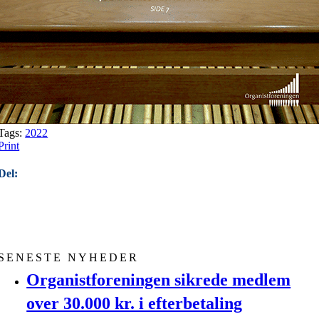
Tags:
2022
Print
Del:
SENESTE NYHEDER
Organistforeningen sikrede medlem
over 30.000 kr. i efterbetaling