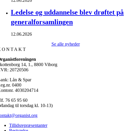
12.06.2026
Ledelse og uddannelse blev drøftet på
generalforsamlingen
12.06.2026
Se alle nyheder
KONTAKT
rganistforeningen
kottenborg 14, 1., 8800 Viborg
VR: 20720506
ank: Lån & Spar
eg.nr. 0400
ontonr. 4030204714
lf. 76 65 95 60
Mandag til torsdag kl. 10-13)
ontakt@organist.org
Tillidsrepræsentanter
Bestyrelse