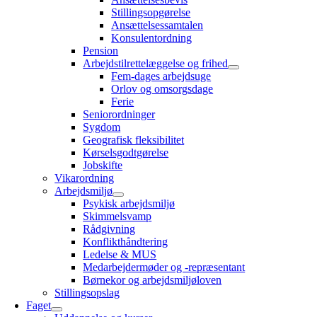
Stillingsopgørelse
Ansættelsessamtalen
Konsulentordning
Pension
Arbejdstilrettelæggelse og frihed
Fem-dages arbejdsuge
Orlov og omsorgsdage
Ferie
Seniorordninger
Sygdom
Geografisk fleksibilitet
Kørselsgodtgørelse
Jobskifte
Vikarordning
Arbejdsmiljø
Psykisk arbejdsmiljø
Skimmelsvamp
Rådgivning
Konflikthåndtering
Ledelse & MUS
Medarbejdermøder og -repræsentant
Børnekor og arbejdsmiljøloven
Stillingsopslag
Faget