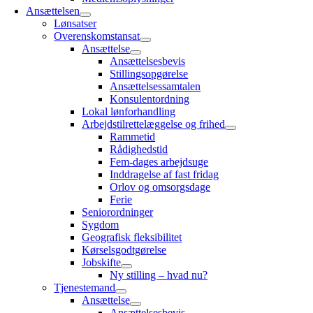
Ansættelsen
Lønsatser
Overenskomstansat
Ansættelse
Ansættelsesbevis
Stillingsopgørelse
Ansættelsessamtalen
Konsulentordning
Lokal lønforhandling
Arbejdstilrettelæggelse og frihed
Rammetid
Rådighedstid
Fem-dages arbejdsuge
Inddragelse af fast fridag
Orlov og omsorgsdage
Ferie
Seniorordninger
Sygdom
Geografisk fleksibilitet
Kørselsgodtgørelse
Jobskifte
Ny stilling – hvad nu?
Tjenestemand
Ansættelse
Ansættelsesbevis