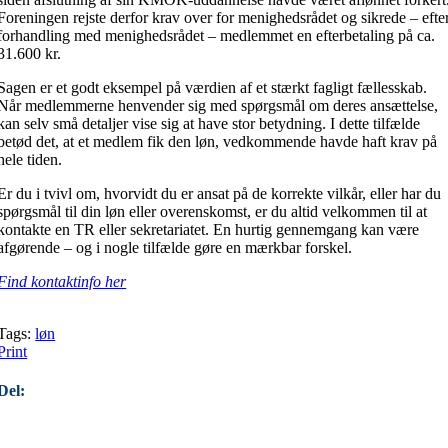
Foreningen rejste derfor krav over for menighedsrådet og sikrede – efte
forhandling med menighedsrådet – medlemmet en efterbetaling på ca.
31.600 kr.
Sagen er et godt eksempel på værdien af et stærkt fagligt fællesskab.
Når medlemmerne henvender sig med spørgsmål om deres ansættelse,
kan selv små detaljer vise sig at have stor betydning. I dette tilfælde
betød det, at et medlem fik den løn, vedkommende havde haft krav på
hele tiden.
Er du i tvivl om, hvorvidt du er ansat på de korrekte vilkår, eller har du
spørgsmål til din løn eller overenskomst, er du altid velkommen til at
kontakte en TR eller sekretariatet. En hurtig gennemgang kan være
afgørende – og i nogle tilfælde gøre en mærkbar forskel.
Find kontaktinfo her
Tags:
løn
Print
Del: