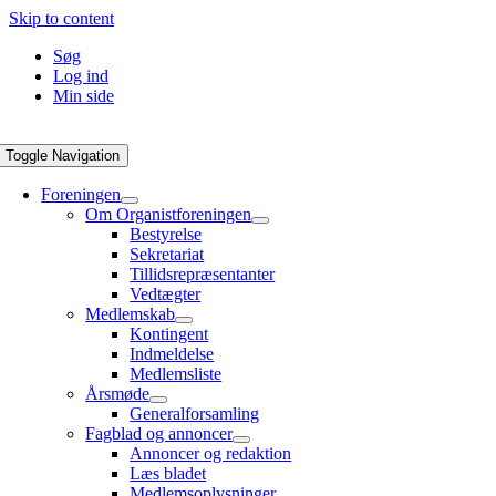
Skip to content
Søg
Log ind
Min side
Toggle Navigation
Foreningen
Om Organistforeningen
Bestyrelse
Sekretariat
Tillidsrepræsentanter
Vedtægter
Medlemskab
Kontingent
Indmeldelse
Medlemsliste
Årsmøde
Generalforsamling
Fagblad og annoncer
Annoncer og redaktion
Læs bladet
Medlemsoplysninger