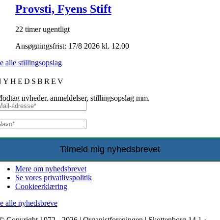
Provsti, Fyens Stift
22 timer ugentligt
Ansøgningsfrist: 17/8 2026 kl. 12.00
e alle stillingsopslag
NYHEDSBREV
odtag nyheder, anmeldelser, stillingsopslag mm.
Mere om nyhedsbrevet
Se vores privatlivspolitik
Cookieerklæring
e alle nyhedsbreve
© Copyright 1972 - 2026 | Organistforeningen | Skottenborg 14,1 ·