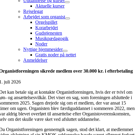
Uddannelse og kurser
Aktuelle kurser
Rejselegat
Arbejdet som organist
Orgelspillet
Korarbejdet
Gudstjenesten
Musikpædagogik
Noder
Nyttige hjemmesider
Gratis noder på nettet
Anmeldelser
Organistforeningen sikrede medlem over 30.000 kr. i efterbetaling
1. juli 2026
Det kan betale sig at kontakte Organistforeningen, hvis der er tvivl om
løn- og ansættelsesvilkår. Det viser en sag, som foreningen afsluttede i
sommeren 2025. Sagen drejede sig om et medlem, der var ansat 15
timer om ugen. Organisten blev færdiguddannet i sommeren 2022, men
var aldrig blevet overført til ansættelse efter Organistoverenskomsten,
selv om det skulle være sket ved afsluttet uddannelse.
Da Organistforeningen gennemgik sagen, stod det klart, at medlemmet
siden afslutning af sin KMOK-uddannelse havde været aflønnet forkert