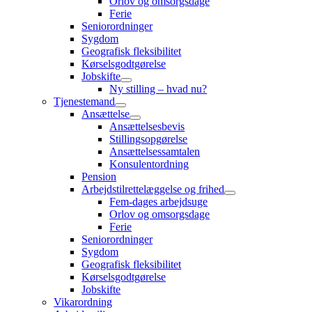
Orlov og omsorgsdage
Ferie
Seniorordninger
Sygdom
Geografisk fleksibilitet
Kørselsgodtgørelse
Jobskifte
Ny stilling – hvad nu?
Tjenestemand
Ansættelse
Ansættelsesbevis
Stillingsopgørelse
Ansættelsessamtalen
Konsulentordning
Pension
Arbejdstilrettelæggelse og frihed
Fem-dages arbejdsuge
Orlov og omsorgsdage
Ferie
Seniorordninger
Sygdom
Geografisk fleksibilitet
Kørselsgodtgørelse
Jobskifte
Vikarordning