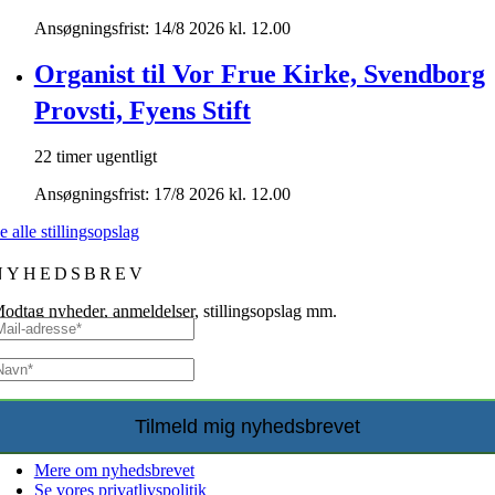
Ansøgningsfrist: 14/8 2026 kl. 12.00
Organist til Vor Frue Kirke, Svendborg
Provsti, Fyens Stift
22 timer ugentligt
Ansøgningsfrist: 17/8 2026 kl. 12.00
e alle stillingsopslag
NYHEDSBREV
odtag nyheder, anmeldelser, stillingsopslag mm.
Mere om nyhedsbrevet
Se vores privatlivspolitik