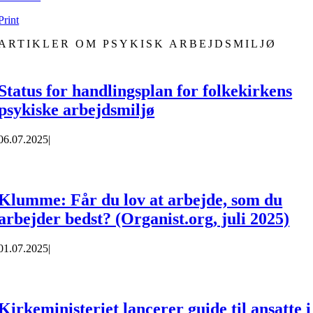
Print
ARTIKLER OM PSYKISK ARBEJDSMILJØ
Status for handlingsplan for folkekirkens
psykiske arbejdsmiljø
06.07.2025
|
Klumme: Får du lov at arbejde, som du
arbejder bedst? (Organist.org, juli 2025)
01.07.2025
|
Kirkeministeriet lancerer guide til ansatte i