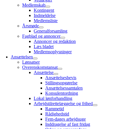
Medlemskab
Kontingent
Indmeldelse
Medlemsliste
Årsmøde
Generalforsamling
Fagblad og annoncer
Annoncer og redaktion
Læs bladet
Medlemsoplysninger
Ansættelsen
Lønsatser
Overenskomstansat
Ansættelse
Ansættelsesbevis
Stillingsopgørelse
Ansættelsessamtalen
Konsulentordning
Lokal lønforhandling
Arbejdstilrettelæggelse og frihed
Rammetid
Rådighedstid
Fem-dages arbejdsuge
Inddragelse af fast fridag