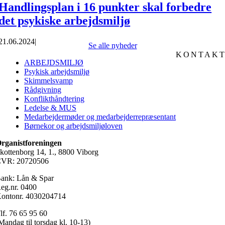
Handlingsplan i 16 punkter skal forbedre
det psykiske arbejdsmiljø
21.06.2024
|
Se alle nyheder
KONTAK
ARBEJDSMILJØ
Psykisk arbejdsmiljø
Skimmelsvamp
Rådgivning
Konflikthåndtering
Ledelse & MUS
Medarbejdermøder og medarbejderrepræsentant
Børnekor og arbejdsmiljøloven
rganistforeningen
kottenborg 14, 1., 8800 Viborg
VR: 20720506
ank: Lån & Spar
eg.nr. 0400
ontonr. 4030204714
lf. 76 65 95 60
Mandag til torsdag kl. 10-13)