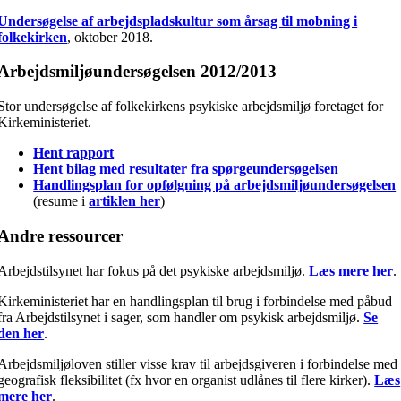
Undersøgelse af arbejdspladskultur som årsag til mobning i
folkekirken
, oktober 2018.
Arbejdsmiljøundersøgelsen 2012/2013
Stor undersøgelse af folkekirkens psykiske arbejdsmiljø foretaget for
Kirkeministeriet.
Hent rapport
Hent bilag med resultater fra spørgeundersøgelsen
Handlingsplan for opfølgning på arbejdsmiljøundersøgelsen
(resume i
artiklen her
)
Andre ressourcer
Arbejdstilsynet har fokus på det psykiske arbejdsmiljø.
Læs mere her
.
Kirkeministeriet har en handlingsplan til brug i forbindelse med påbud
fra Arbejdstilsynet i sager, som handler om psykisk arbejdsmiljø.
Se
den her
.
Arbejdsmiljøloven stiller visse krav til arbejdsgiveren i forbindelse med
geografisk fleksibilitet (fx hvor en organist udlånes til flere kirker).
Læs
mere her
.