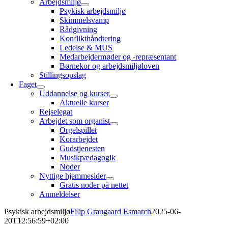
Arbejdsmiljø
Psykisk arbejdsmiljø
Skimmelsvamp
Rådgivning
Konflikthåndtering
Ledelse & MUS
Medarbejdermøder og -repræsentant
Børnekor og arbejdsmiljøloven
Stillingsopslag
Faget
Uddannelse og kurser
Aktuelle kurser
Rejselegat
Arbejdet som organist
Orgelspillet
Korarbejdet
Gudstjenesten
Musikpædagogik
Noder
Nyttige hjemmesider
Gratis noder på nettet
Anmeldelser
Psykisk arbejdsmiljø
Filip Graugaard Esmarch
2025-06-
20T12:56:59+02:00