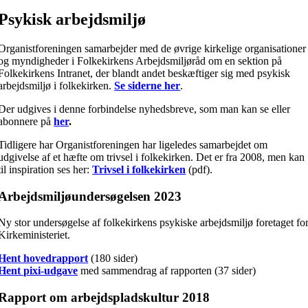
Psykisk arbejdsmiljø
Organistforeningen samarbejder med de øvrige kirkelige organisationer
og myndigheder i Folkekirkens Arbejdsmiljøråd om en sektion på
Folkekirkens Intranet, der blandt andet beskæftiger sig med psykisk
arbejdsmiljø i folkekirken.
Se siderne her
.
Der udgives i denne forbindelse nyhedsbreve, som man kan se eller
abonnere på
her
.
Tidligere har Organistforeningen har ligeledes samarbejdet om
udgivelse af et hæfte om trivsel i folkekirken. Det er fra 2008, men kan
til inspiration ses her:
Trivsel i folkekirken
(pdf).
Arbejdsmiljøundersøgelsen 2023
Ny stor undersøgelse af folkekirkens psykiske arbejdsmiljø foretaget fo
Kirkeministeriet.
Hent hovedrapport
(180 sider)
Hent pixi-udgave
med sammendrag af rapporten (37 sider)
Rapport om arbejdspladskultur 2018