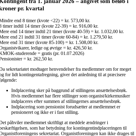
Kontingent fra 1. januar 2026 – angivet som beløb i
kroner pr. kvartal
Mindre end 8 timer (kvote <22) = kr. 573,00 kr.
8 timer indtil 14 timer (kvote 22-39) = kr. 916,00 kr.
Mere end 14 timer indtil 21 timer (kvote 40-59) = kr. 1.032,00 kr.
Mere end 21 indtil 31 timer (kvote 60-84) = kr. 1.279,50 kr.
Mere end 31 timer (kvote 85-100) = kr. 1.508,00 kr.
Organistvikarer, ledige og øvrige = kr. 426,50 kr.
KMOK-studerende = gratis (pr. 01.07.2026)
Pensionister = kr. 262,50 kr.
Da sekretariatet modtager henvendelser fra medlemmer om for meget
og for lidt kontingentafregning, giver det anledning til at præcisere
følgende:
Indplacering sker på baggrund af stillingens ansættelsesbrøk.
Hvis medlemmet har flere stillinger som organist/kirkemusiker
indplaceres efter summen af stillingernes ansættelsesbrøk.
Indplacering som pensionist forudsætter at medlemmet er
pensioneret og ikke er i fast stilling.
Det påhviler medlemmet skriftligt at meddele ændringer i
beskæftigelsen, som har betydning for kontingentindplaceringen til
Organistforeningens sekretariat. Organistforeningen kan ikke drages til