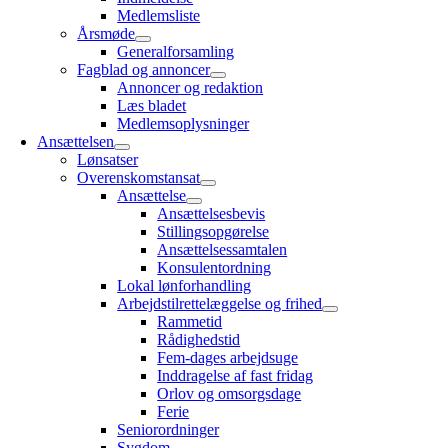
Medlemsliste
Årsmøde
Generalforsamling
Fagblad og annoncer
Annoncer og redaktion
Læs bladet
Medlemsoplysninger
Ansættelsen
Lønsatser
Overenskomstansat
Ansættelse
Ansættelsesbevis
Stillingsopgørelse
Ansættelsessamtalen
Konsulentordning
Lokal lønforhandling
Arbejdstilrettelæggelse og frihed
Rammetid
Rådighedstid
Fem-dages arbejdsuge
Inddragelse af fast fridag
Orlov og omsorgsdage
Ferie
Seniorordninger
Sygdom