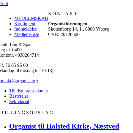
Print
KONTAKT
MEDLEMSKAB
Kontingent
Organistforeningen
Indmeldelse
Skottenborg 14, 1., 8800 Viborg
Medlemsliste
CVR: 20720506
ank: Lån & Spar
eg.nr. 0400
ontonr. 4030204714
lf. 76 65 95 60
Mandag til torsdag kl. 10-13)
ontakt@organist.org
Tillidsrepræsentanter
Bestyrelse
Sekretariat
STILLINGSOPSLAG
Organist til Holsted Kirke, Næstved