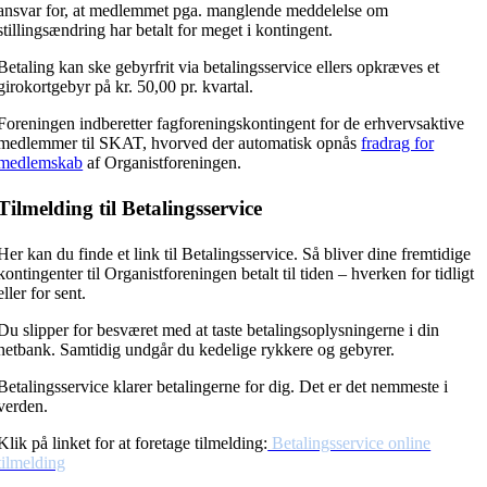
ansvar for, at medlemmet pga. manglende meddelelse om
stillingsændring har betalt for meget i kontingent.
Betaling kan ske gebyrfrit via betalingsservice ellers opkræves et
girokortgebyr på kr. 50,00 pr. kvartal.
Foreningen indberetter fagforeningskontingent for de erhvervsaktive
medlemmer til SKAT, hvorved der automatisk opnås
fradrag for
medlemskab
af Organistforeningen.
Tilmelding til Betalingsservice
Her kan du finde et link til Betalingsservice. Så bliver dine fremtidige
kontingenter til Organistforeningen betalt til tiden – hverken for tidligt
eller for sent.
Du slipper for besværet med at taste betalingsoplysningerne i din
netbank. Samtidig undgår du kedelige rykkere og gebyrer.
Betalingsservice klarer betalingerne for dig. Det er det nemmeste i
verden.
Klik på linket for at foretage tilmelding:
Betalingsservice online
tilmelding