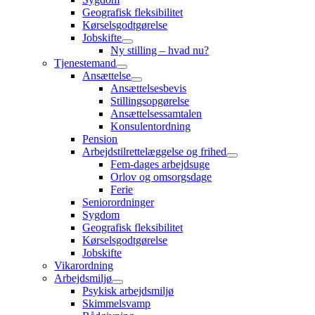
Geografisk fleksibilitet
Kørselsgodtgørelse
Jobskifte
Ny stilling – hvad nu?
Tjenestemand
Ansættelse
Ansættelsesbevis
Stillingsopgørelse
Ansættelsessamtalen
Konsulentordning
Pension
Arbejdstilrettelæggelse og frihed
Fem-dages arbejdsuge
Orlov og omsorgsdage
Ferie
Seniorordninger
Sygdom
Geografisk fleksibilitet
Kørselsgodtgørelse
Jobskifte
Vikarordning
Arbejdsmiljø
Psykisk arbejdsmiljø
Skimmelsvamp