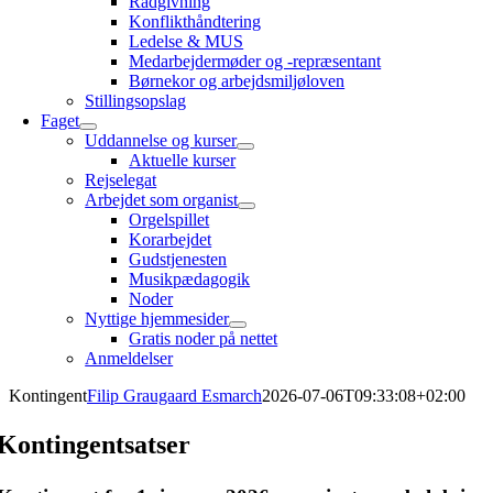
Rådgivning
Konflikthåndtering
Ledelse & MUS
Medarbejdermøder og -repræsentant
Børnekor og arbejdsmiljøloven
Stillingsopslag
Faget
Uddannelse og kurser
Aktuelle kurser
Rejselegat
Arbejdet som organist
Orgelspillet
Korarbejdet
Gudstjenesten
Musikpædagogik
Noder
Nyttige hjemmesider
Gratis noder på nettet
Anmeldelser
Kontingent
Filip Graugaard Esmarch
2026-07-06T09:33:08+02:00
Kontingentsatser