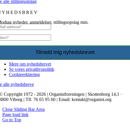
e alle stillingsopslag
NYHEDSBREV
odtag nyheder, anmeldelser, stillingsopslag mm.
Mere om nyhedsbrevet
Se vores privatlivspolitik
Cookieerklæring
e alle nyhedsbreve
© Copyright 1972 - 2026 | Organistforeningen | Skottenborg 14,1 ·
8800 Viborg | Tlf. 76 65 95 60 | Email: kontakt@organist.org
Close Sliding Bar Area
Page load link
Go to Top