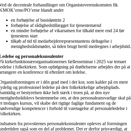
Ved de decentrale forhandlinger om Organistoverenskomsten fik
KMOK’erne/PO’erne blandt andet
en forhøjelse af basisløntrin 2
forhøjelse af rådighedstillægget for tjenestemænd
en mindre forhøjelse af vikarsatsen for tilkald mere end 24 før
tjenestens start
tilkøb af tid til medarbejderrepræsentantens deltagelse i
menighedsrådsmøder, så tiden brugt hertil medregnes i arbejdstid
Ledelse og personalekonsulenter
På kirkefunktionærorganisationernes fællesseminar i 2025 var temaet
ledelse i folkekirken. Som opfølgning på drøftelserne arbejdes der på at
arrangere en konference til efteråret om ledelse.
Organistforeningen er i dén grad med i det kor, som kalder på en mere
tydelig og professionel ledelse på den folkekirkelige arbejdsplads.
Samtidig er bestyrelsen ikke helt stærk i troen på, at den nye
menighedsrådslovs bestemmelse om, at den personaleansvarlige skal på
et tredages kursus, vil skabe det rigtige faglige fundament og de
nødvendige kompetencer i forhold til varetagelse af personaleledelse i
folkekirken.
Indsatsen fra provstiernes personalekonsulenter opleves af foreningen
undertiden også som en del af problemet. Det er derfor prisværdigt, at