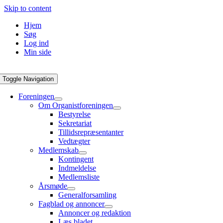
Skip to content
Hjem
Søg
Log ind
Min side
Toggle Navigation
Foreningen
Om Organistforeningen
Bestyrelse
Sekretariat
Tillidsrepræsentanter
Vedtægter
Medlemskab
Kontingent
Indmeldelse
Medlemsliste
Årsmøde
Generalforsamling
Fagblad og annoncer
Annoncer og redaktion
Læs bladet