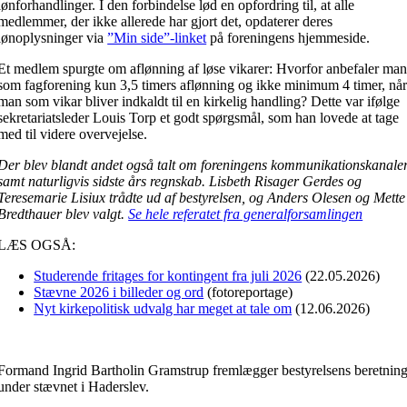
lønforhandlinger. I den forbindelse lød en opfordring til, at alle
medlemmer, der ikke allerede har gjort det, opdaterer deres
lønoplysninger via
”Min side”-linket
på foreningens hjemmeside.
Et medlem spurgte om aflønning af løse vikarer: Hvorfor anbefaler ma
som fagforening kun 3,5 timers aflønning og ikke minimum 4 timer, nå
man som vikar bliver indkaldt til en kirkelig handling? Dette var ifølge
sekretariatsleder Louis Torp et godt spørgsmål, som han lovede at tage
med til videre overvejelse.
Der blev blandt andet også talt om foreningens kommunikationskanale
samt naturligvis sidste års regnskab. Lisbeth Risager Gerdes og
Teresemarie Lisiux trådte ud af bestyrelsen, og Anders Olesen og Mette
Bredthauer blev valgt.
Se hele referatet fra generalforsamlingen
LÆS OGSÅ:
Studerende fritages for kontingent fra juli 2026
(22.05.2026)
Stævne 2026 i billeder og ord
(fotoreportage)
Nyt kirkepolitisk udvalg har meget at tale om
(12.06.2026)
Formand Ingrid Bartholin Gramstrup fremlægger bestyrelsens beretnin
under stævnet i Haderslev.