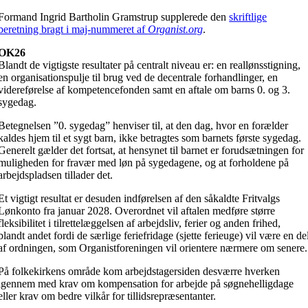
Formand Ingrid Bartholin Gramstrup supplerede den
skriftlige
beretning bragt i maj-nummeret af
Organist.org
.
OK26
Blandt de vigtigste resultater på centralt niveau er: en reallønsstigning,
en organisationspulje til brug ved de decentrale forhandlinger, en
videreførelse af kompetencefonden samt en aftale om barns 0. og 3.
sygedag.
Betegnelsen ”0. sygedag” henviser til, at den dag, hvor en forælder
kaldes hjem til et sygt barn, ikke betragtes som barnets første sygedag.
Generelt gælder det fortsat, at hensynet til barnet er forudsætningen for
muligheden for fravær med løn på sygedagene, og at forholdene på
arbejdspladsen tillader det.
Et vigtigt resultat er desuden indførelsen af den såkaldte Fritvalgs
Lønkonto fra januar 2028. Overordnet vil aftalen medføre større
fleksibilitet i tilrettelæggelsen af arbejdsliv, ferier og anden frihed,
blandt andet fordi de særlige feriefridage (sjette ferieuge) vil være en de
af ordningen, som Organistforeningen vil orientere nærmere om senere.
På folkekirkens område kom arbejdstagersiden desværre hverken
igennem med krav om kompensation for arbejde på søgnehelligdage
eller krav om bedre vilkår for tillidsrepræsentanter.