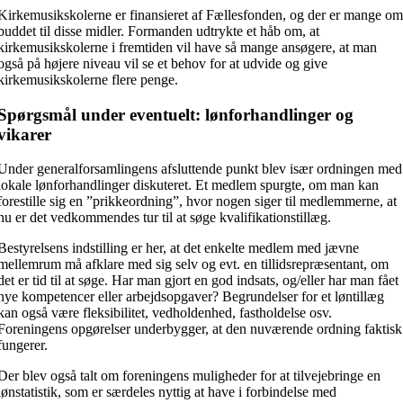
Kirkemusikskolerne er finansieret af Fællesfonden, og der er mange o
buddet til disse midler. Formanden udtrykte et håb om, at
kirkemusikskolerne i fremtiden vil have så mange ansøgere, at man
også på højere niveau vil se et behov for at udvide og give
kirkemusikskolerne flere penge.
Spørgsmål under eventuelt: lønforhandlinger og
vikarer
Under generalforsamlingens afsluttende punkt blev især ordningen med
lokale lønforhandlinger diskuteret. Et medlem spurgte, om man kan
forestille sig en ”prikkeordning”, hvor nogen siger til medlemmerne, at
nu er det vedkommendes tur til at søge kvalifikationstillæg.
Bestyrelsens indstilling er her, at det enkelte medlem med jævne
mellemrum må afklare med sig selv og evt. en tillidsrepræsentant, om
det er tid til at søge. Har man gjort en god indsats, og/eller har man fået
nye kompetencer eller arbejdsopgaver? Begrundelser for et løntillæg
kan også være fleksibilitet, vedholdenhed, fastholdelse osv.
Foreningens opgørelser underbygger, at den nuværende ordning faktisk
fungerer.
Der blev også talt om foreningens muligheder for at tilvejebringe en
lønstatistik, som er særdeles nyttig at have i forbindelse med