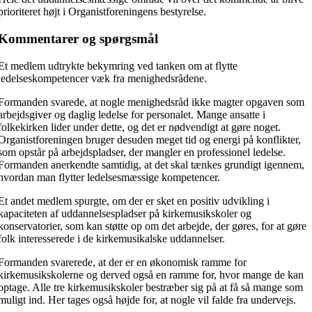
prioriteret højt i Organistforeningens bestyrelse.
Kommentarer og spørgsmål
Et medlem udtrykte bekymring ved tanken om at flytte
ledelseskompetencer væk fra menighedsrådene.
Formanden svarede, at nogle menighedsråd ikke magter opgaven som
arbejdsgiver og daglig ledelse for personalet. Mange ansatte i
folkekirken lider under dette, og det er nødvendigt at gøre noget.
Organistforeningen bruger desuden meget tid og energi på konflikter,
som opstår på arbejdspladser, der mangler en professionel ledelse.
Formanden anerkendte samtidig, at det skal tænkes grundigt igennem,
hvordan man flytter ledelsesmæssige kompetencer.
Et andet medlem spurgte, om der er sket en positiv udvikling i
kapaciteten af uddannelsespladser på kirkemusikskoler og
konservatorier, som kan støtte op om det arbejde, der gøres, for at gøre
folk interesserede i de kirkemusikalske uddannelser.
Formanden svarerede, at der er en økonomisk ramme for
kirkemusikskolerne og derved også en ramme for, hvor mange de kan
optage. Alle tre kirkemusikskoler bestræber sig på at få så mange som
muligt ind. Her tages også højde for, at nogle vil falde fra undervejs.