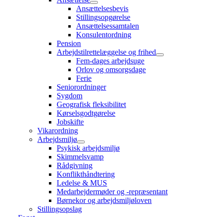
Ansættelsesbevis
Stillingsopgørelse
Ansættelsessamtalen
Konsulentordning
Pension
Arbejdstilrettelæggelse og frihed
Fem-dages arbejdsuge
Orlov og omsorgsdage
Ferie
Seniorordninger
Sygdom
Geografisk fleksibilitet
Kørselsgodtgørelse
Jobskifte
Vikarordning
Arbejdsmiljø
Psykisk arbejdsmiljø
Skimmelsvamp
Rådgivning
Konflikthåndtering
Ledelse & MUS
Medarbejdermøder og -repræsentant
Børnekor og arbejdsmiljøloven
Stillingsopslag