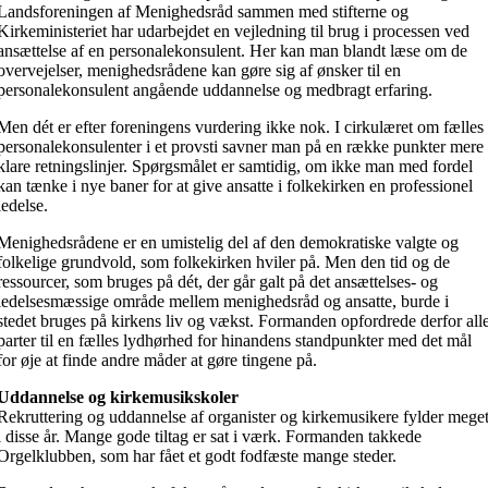
Landsforeningen af Menighedsråd sammen med stifterne og
Kirkeministeriet har udarbejdet en vejledning til brug i processen ved
ansættelse af en personalekonsulent. Her kan man blandt læse om de
overvejelser, menighedsrådene kan gøre sig af ønsker til en
personalekonsulent angående uddannelse og medbragt erfaring.
Men dét er efter foreningens vurdering ikke nok. I cirkulæret om fælles
personalekonsulenter i et provsti savner man på en række punkter mere
klare retningslinjer. Spørgsmålet er samtidig, om ikke man med fordel
kan tænke i nye baner for at give ansatte i folkekirken en professionel
ledelse.
Menighedsrådene er en umistelig del af den demokratiske valgte og
folkelige grundvold, som folkekirken hviler på. Men den tid og de
ressourcer, som bruges på dét, der går galt på det ansættelses- og
ledelsesmæssige område mellem menighedsråd og ansatte, burde i
stedet bruges på kirkens liv og vækst. Formanden opfordrede derfor all
parter til en fælles lydhørhed for hinandens standpunkter med det mål
for øje at finde andre måder at gøre tingene på.
Uddannelse og kirkemusikskoler
Rekruttering og uddannelse af organister og kirkemusikere fylder mege
i disse år. Mange gode tiltag er sat i værk. Formanden takkede
Orgelklubben, som har fået et godt fodfæste mange steder.