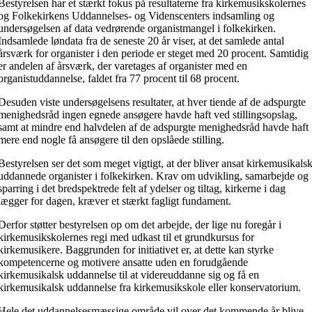
Bestyrelsen har et stærkt fokus på resultaterne fra kirkemusikskolernes
og Folkekirkens Uddannelses- og Videnscenters indsamling og
undersøgelsen af data vedrørende organistmangel i folkekirken.
Indsamlede løndata fra de seneste 20 år viser, at det samlede antal
årsværk for organister i den periode er steget med 20 procent. Samtidig
er andelen af årsværk, der varetages af organister med en
organistuddannelse, faldet fra 77 procent til 68 procent.
Desuden viste undersøgelsens resultater, at hver tiende af de adspurgte
menighedsråd ingen egnede ansøgere havde haft ved stillingsopslag,
samt at mindre end halvdelen af de adspurgte menighedsråd havde haft
mere end nogle få ansøgere til den opslåede stilling.
Bestyrelsen ser det som meget vigtigt, at der bliver ansat kirkemusikals
uddannede organister i folkekirken. Krav om udvikling, samarbejde og
sparring i det bredspektrede felt af ydelser og tiltag, kirkerne i dag
lægger for dagen, kræver et stærkt fagligt fundament.
Derfor støtter bestyrelsen op om det arbejde, der lige nu foregår i
kirkemusikskolernes regi med udkast til et grundkursus for
kirkemusikere. Baggrunden for initiativet er, at dette kan styrke
kompetencerne og motivere ansatte uden en forudgående
kirkemusikalsk uddannelse til at videreuddanne sig og få en
kirkemusikalsk uddannelse fra kirkemusikskole eller konservatorium.
Hele det uddannelsesmæssige område vil over det kommende år blive