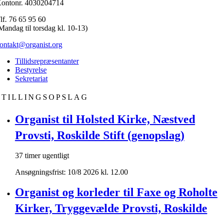
ontonr. 4030204714
lf. 76 65 95 60
Mandag til torsdag kl. 10-13)
ontakt@organist.org
Tillidsrepræsentanter
Bestyrelse
Sekretariat
STILLINGSOPSLAG
Organist til Holsted Kirke, Næstved
Provsti, Roskilde Stift (genopslag)
37 timer ugentligt
Ansøgningsfrist: 10/8 2026 kl. 12.00
Organist og korleder til Faxe og Roholte
Kirker, Tryggevælde Provsti, Roskilde