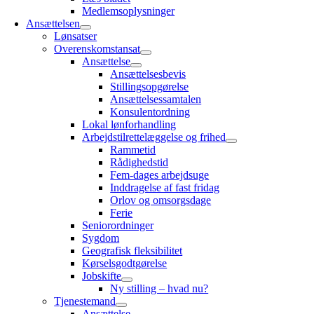
Medlemsoplysninger
Ansættelsen
Lønsatser
Overenskomstansat
Ansættelse
Ansættelsesbevis
Stillingsopgørelse
Ansættelsessamtalen
Konsulentordning
Lokal lønforhandling
Arbejdstilrettelæggelse og frihed
Rammetid
Rådighedstid
Fem-dages arbejdsuge
Inddragelse af fast fridag
Orlov og omsorgsdage
Ferie
Seniorordninger
Sygdom
Geografisk fleksibilitet
Kørselsgodtgørelse
Jobskifte
Ny stilling – hvad nu?
Tjenestemand
Ansættelse