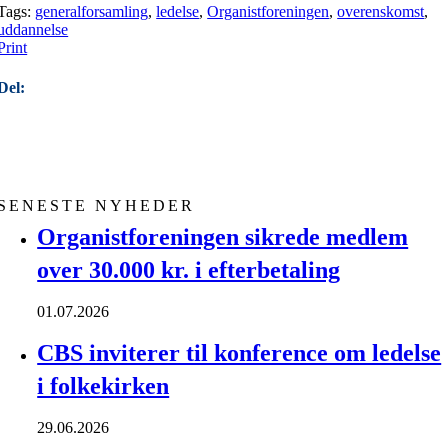
Tags:
generalforsamling
,
ledelse
,
Organistforeningen
,
overenskomst
,
uddannelse
Print
Del:
SENESTE NYHEDER
Organistforeningen sikrede medlem
over 30.000 kr. i efterbetaling
01.07.2026
CBS inviterer til konference om ledelse
i folkekirken
29.06.2026