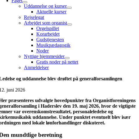
Faget
Uddannelse og kurser
Aktuelle kurser
Rejselegat
Arbejdet som organist
Orgelspillet
Korarbejdet
Gudstjenesten
Musikpædagogik
Noder
Nyttige hjemmesider
Gratis noder på nettet
Anmeldelser
Ledelse og uddannelse blev drøftet på generalforsamlingen
12. juni 2026
Her præsenteres udvalgte hovedpunkter fra Organistforeningens
generalforsamling i Haderslev den 19. maj 2026, hvor de vigtigste
emner var overenskomstresultatet, personaleledelse og
kirkemusikalsk uddannelse. Under punktet eventuelt blev især
ordningen med lokale lønforhandlinger diskuteret.
Den mundtlige beretning