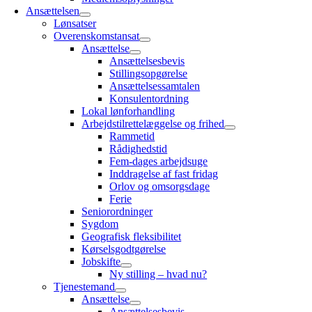
Ansættelsen
Lønsatser
Overenskomstansat
Ansættelse
Ansættelsesbevis
Stillingsopgørelse
Ansættelsessamtalen
Konsulentordning
Lokal lønforhandling
Arbejdstilrettelæggelse og frihed
Rammetid
Rådighedstid
Fem-dages arbejdsuge
Inddragelse af fast fridag
Orlov og omsorgsdage
Ferie
Seniorordninger
Sygdom
Geografisk fleksibilitet
Kørselsgodtgørelse
Jobskifte
Ny stilling – hvad nu?
Tjenestemand
Ansættelse
Ansættelsesbevis