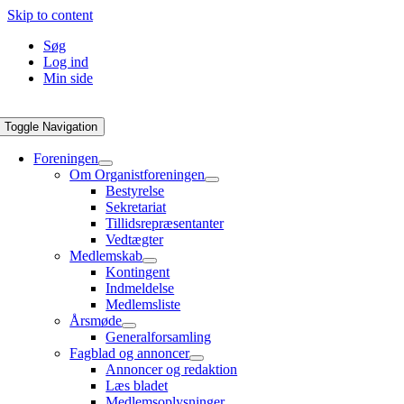
Skip to content
Søg
Log ind
Min side
Toggle Navigation
Foreningen
Om Organistforeningen
Bestyrelse
Sekretariat
Tillidsrepræsentanter
Vedtægter
Medlemskab
Kontingent
Indmeldelse
Medlemsliste
Årsmøde
Generalforsamling
Fagblad og annoncer
Annoncer og redaktion
Læs bladet
Medlemsoplysninger