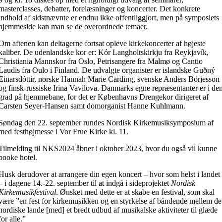
masterclasses, debatter, forelæsninger og koncerter. Det konkrete
indhold af sidstnævnte er endnu ikke offentliggjort, men på symposiets
hjemmeside kan man se de overordnede temaer.
Om aftenen kan deltagerne fortsat opleve kirkekoncerter af højeste
kaliber. De udenlandske kor er: Kór Langholtskirkju fra Reykjavík,
Christiania Mannskor fra Oslo, Petrisangere fra Malmø og Cantio
Laudis fra Oulo i Finland. De udvalgte organister er islandske Guðný
Einarsdóttir, norske Hannah Marie Carding, svenske Anders Börjesson
og finsk-russiske Irina Vavilova. Danmarks egne repræsentanter er i de
grad på hjemmebane, for det er Københavns Drengekor dirigeret af
Carsten Seyer-Hansen samt domorganist Hanne Kuhlmann.
Søndag den 22. september rundes Nordisk Kirkemusiksymposium af
med festhøjmesse i Vor Frue Kirke kl. 11.
Tilmelding til NKS2024 åbner i oktober 2023, hvor du også vil kunne
booke hotel.
Husk derudover at arrangere din egen koncert – hvor som helst i landet
– i dagene 14.-22. september til at indgå i sideprojektet
Nordisk
Kirkemusikfestival
. Ønsket med dette er at skabe en festival, som skal
være ”en fest for kirkemusikken og en styrkelse af båndende mellem de
nordiske lande [med] et bredt udbud af musikalske aktiviteter til glæde
for alle.”