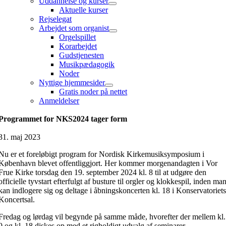
Uddannelse og kurser
Aktuelle kurser
Rejselegat
Arbejdet som organist
Orgelspillet
Korarbejdet
Gudstjenesten
Musikpædagogik
Noder
Nyttige hjemmesider
Gratis noder på nettet
Anmeldelser
Programmet for NKS2024 tager form
31. maj 2023
Nu er et foreløbigt program for Nordisk Kirkemusiksymposium i
København blevet offentliggjort. Her kommer morgenandagten i Vor
Frue Kirke torsdag den 19. september 2024 kl. 8 til at udgøre den
officielle tyvstart efterfulgt af busture til orgler og klokkespil, inden ma
kan indlogere sig og deltage i åbningskoncerten kl. 18 i Konservatoriet
Koncertsal.
Fredag og lørdag vil begynde på samme måde, hvorefter der mellem kl.
9 og kl. 18 diskes op med et righoldigt udvalg af seminarer,