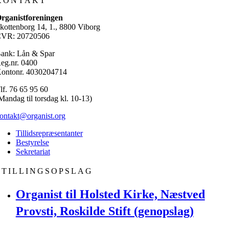
KONTAKT
rganistforeningen
kottenborg 14, 1., 8800 Viborg
VR: 20720506
ank: Lån & Spar
eg.nr. 0400
ontonr. 4030204714
lf. 76 65 95 60
Mandag til torsdag kl. 10-13)
ontakt@organist.org
Tillidsrepræsentanter
Bestyrelse
Sekretariat
STILLINGSOPSLAG
Organist til Holsted Kirke, Næstved
Provsti, Roskilde Stift (genopslag)