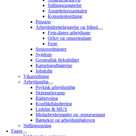
Stillingsopgørelse
Ansættelsessamtalen
Konsulentordning
Pension
Arbejdstilrettelæggelse og frihed
Fem-dages arbejdsuge
Orlov og omsorgsdage
Ferie
Seniorordninger
Sygdom
Geografisk fleksibilitet
Kørselsgodtgørelse
Jobskifte
Vikarordning
Arbejdsmiljø
Psykisk arbejdsmiljø
Skimmelsvamp
Rådgivning
Konflikthåndtering
Ledelse & MUS
Medarbejdermøder og -repræsentant
Børnekor og arbejdsmiljøloven
Stillingsopslag
Faget