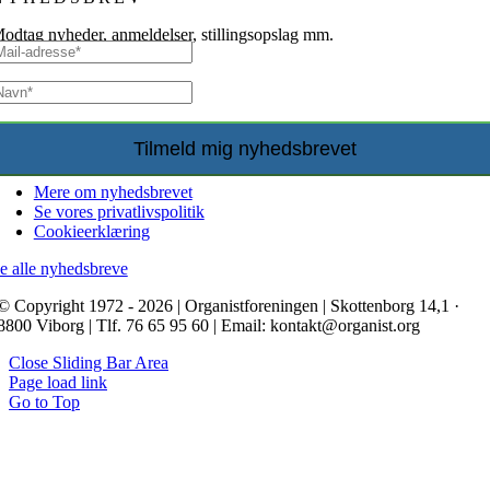
odtag nyheder, anmeldelser, stillingsopslag mm.
Mere om nyhedsbrevet
Se vores privatlivspolitik
Cookieerklæring
e alle nyhedsbreve
© Copyright 1972 - 2026 | Organistforeningen | Skottenborg 14,1 ·
8800 Viborg | Tlf. 76 65 95 60 | Email: kontakt@organist.org
Close Sliding Bar Area
Page load link
Go to Top