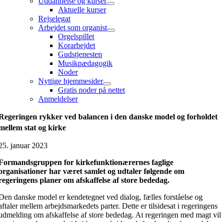
Uddannelse og kurser
Aktuelle kurser
Rejselegat
Arbejdet som organist
Orgelspillet
Korarbejdet
Gudstjenesten
Musikpædagogik
Noder
Nyttige hjemmesider
Gratis noder på nettet
Anmeldelser
Regeringen rykker ved balancen i den danske model og forholdet
mellem stat og kirke
25. januar 2023
Formandsgruppen for kirkefunktionærernes faglige
organisationer har været samlet og udtaler følgende om
regeringens planer om afskaffelse af store bededag.
Den danske model er kendetegnet ved dialog, fælles forståelse og
aftaler mellem arbejdsmarkedets parter. Dette er tilsidesat i regeringens
udmelding om afskaffelse af store bededag. At regeringen med magt vil