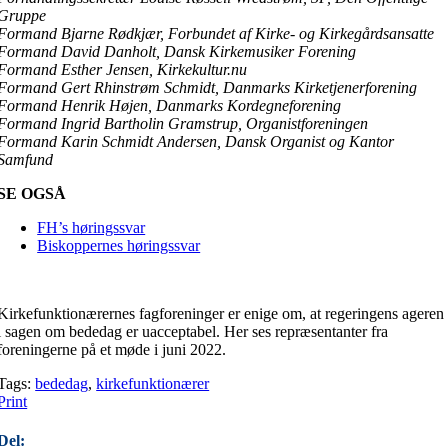
Gruppe
Formand Bjarne Rødkjær, Forbundet af Kirke- og Kirkegårdsansatte
Formand David Danholt, Dansk Kirkemusiker Forening
Formand Esther Jensen, Kirkekultur.nu
Formand Gert Rhinstrøm Schmidt, Danmarks Kirketjenerforening
Formand Henrik Højen, Danmarks Kordegneforening
Formand Ingrid Bartholin Gramstrup, Organistforeningen
Formand Karin Schmidt Andersen, Dansk Organist og Kantor
Samfund
SE OGSÅ
FH’s høringssvar
Biskoppernes høringssvar
Kirkefunktionærernes fagforeninger er enige om, at regeringens ageren
i sagen om bededag er uacceptabel. Her ses repræsentanter fra
foreningerne på et møde i juni 2022.
Tags:
bededag
,
kirkefunktionærer
Print
Del: