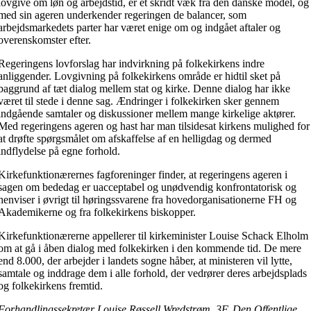
lovgive om løn og arbejdstid, er et skridt væk fra den danske model, og
med sin ageren underkender regeringen de balancer, som
arbejdsmarkedets parter har været enige om og indgået aftaler og
overenskomster efter.
Regeringens lovforslag har indvirkning på folkekirkens indre
anliggender. Lovgivning på folkekirkens område er hidtil sket på
baggrund af tæt dialog mellem stat og kirke. Denne dialog har ikke
været til stede i denne sag. Ændringer i folkekirken sker gennem
indgående samtaler og diskussioner mellem mange kirkelige aktører.
Med regeringens ageren og hast har man tilsidesat kirkens mulighed for
at drøfte spørgsmålet om afskaffelse af en helligdag og dermed
indflydelse på egne forhold.
Kirkefunktionærernes fagforeninger finder, at regeringens ageren i
sagen om bededag er uacceptabel og unødvendig konfrontatorisk og
henviser i øvrigt til høringssvarene fra hovedorganisationerne FH og
Akademikerne og fra folkekirkens biskopper.
Kirkefunktionærerne appellerer til kirkeminister Louise Schack Elholm
om at gå i åben dialog med folkekirken i den kommende tid. De mere
end 8.000, der arbejder i landets sogne håber, at ministeren vil lytte,
samtale og inddrage dem i alle forhold, der vedrører deres arbejdsplads
og folkekirkens fremtid.
Forhandlingssekretær Louise Røssell Wredstrøm, 3F, Den Offentlige