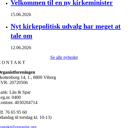
Velkommen til en ny kirkeminister
15.06.2026
Nyt kirkepolitisk udvalg har meget at
tale om
12.06.2026
Se alle nyheder
KONTAKT
rganistforeningen
kottenborg 14, 1., 8800 Viborg
VR: 20720506
ank: Lån & Spar
eg.nr. 0400
ontonr. 4030204714
lf. 76 65 95 60
Mandag til torsdag kl. 10-13)
ontakt@organist.org