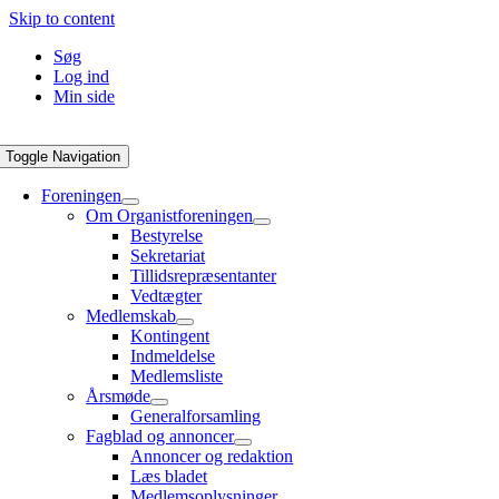
Skip to content
Søg
Log ind
Min side
Toggle Navigation
Foreningen
Om Organistforeningen
Bestyrelse
Sekretariat
Tillidsrepræsentanter
Vedtægter
Medlemskab
Kontingent
Indmeldelse
Medlemsliste
Årsmøde
Generalforsamling
Fagblad og annoncer
Annoncer og redaktion
Læs bladet
Medlemsoplysninger