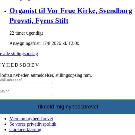
Organist til Vor Frue Kirke, Svendborg
Provsti, Fyens Stift
22 timer ugentligt
Ansøgningsfrist: 17/8 2026 kl. 12.00
e alle stillingsopslag
NYHEDSBREV
odtag nyheder, anmeldelser, stillingsopslag mm.
Mere om nyhedsbrevet
Se vores privatlivspolitik
Cookieerklæring