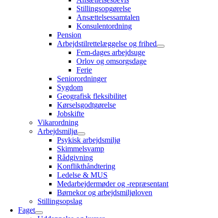
Stillingsopgørelse
Ansættelsessamtalen
Konsulentordning
Pension
Arbejdstilrettelæggelse og frihed
Fem-dages arbejdsuge
Orlov og omsorgsdage
Ferie
Seniorordninger
Sygdom
Geografisk fleksibilitet
Kørselsgodtgørelse
Jobskifte
Vikarordning
Arbejdsmiljø
Psykisk arbejdsmiljø
Skimmelsvamp
Rådgivning
Konflikthåndtering
Ledelse & MUS
Medarbejdermøder og -repræsentant
Børnekor og arbejdsmiljøloven
Stillingsopslag
Faget