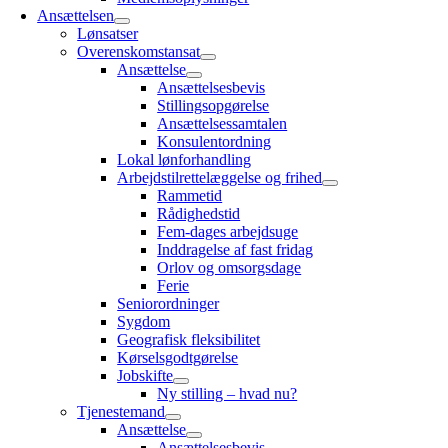
Ansættelsen
Lønsatser
Overenskomstansat
Ansættelse
Ansættelsesbevis
Stillingsopgørelse
Ansættelsessamtalen
Konsulentordning
Lokal lønforhandling
Arbejdstilrettelæggelse og frihed
Rammetid
Rådighedstid
Fem-dages arbejdsuge
Inddragelse af fast fridag
Orlov og omsorgsdage
Ferie
Seniorordninger
Sygdom
Geografisk fleksibilitet
Kørselsgodtgørelse
Jobskifte
Ny stilling – hvad nu?
Tjenestemand
Ansættelse
Ansættelsesbevis