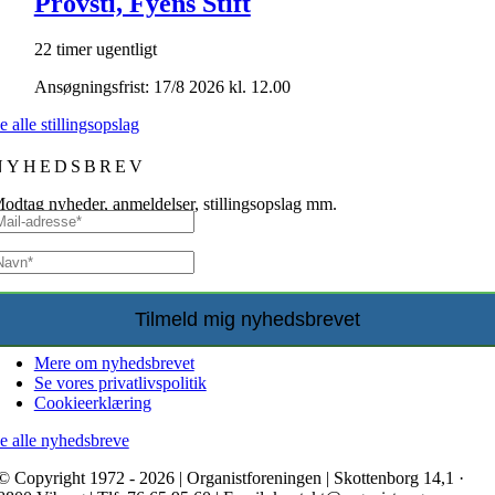
Provsti, Fyens Stift
22 timer ugentligt
Ansøgningsfrist: 17/8 2026 kl. 12.00
e alle stillingsopslag
NYHEDSBREV
odtag nyheder, anmeldelser, stillingsopslag mm.
Mere om nyhedsbrevet
Se vores privatlivspolitik
Cookieerklæring
e alle nyhedsbreve
© Copyright 1972 - 2026 | Organistforeningen | Skottenborg 14,1 ·