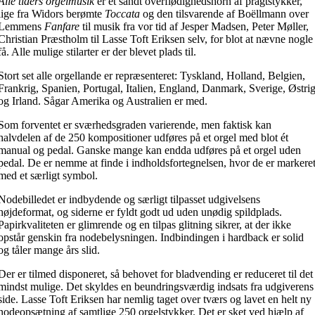
Alle tiders orgelmusik
er et sandt overflødighedshorn af pragtstykker,
lige fra Widors berømte
Toccata
og den tilsvarende af Boëllmann over
Lemmens
Fanfare
til musik fra vor tid af Jesper Madsen, Peter Møller,
Christian Præstholm til Lasse Toft Eriksen selv, for blot at nævne nogle
få. Alle mulige stilarter er der blevet plads til.
Stort set alle orgellande er repræsenteret: Tyskland, Holland, Belgien,
Frankrig, Spanien, Portugal, Italien, England, Danmark, Sverige, Østri
og Irland. Sågar Amerika og Australien er med.
Som forventet er sværhedsgraden varierende, men faktisk kan
halvdelen af de 250 kompositioner udføres på et orgel med blot ét
manual og pedal. Ganske mange kan endda udføres på et orgel uden
pedal. De er nemme at finde i indholdsfortegnelsen, hvor de er markere
med et særligt symbol.
Nodebilledet er indbydende og særligt tilpasset udgivelsens
højdeformat, og siderne er fyldt godt ud uden unødig spildplads.
Papirkvaliteten er glimrende og en tilpas glitning sikrer, at der ikke
opstår genskin fra nodebelysningen. Indbindingen i hardback er solid
og tåler mange års slid.
Der er tilmed disponeret, så behovet for bladvending er reduceret til det
mindst mulige. Det skyldes en beundringsværdig indsats fra udgiverens
side. Lasse Toft Eriksen har nemlig taget over tværs og lavet en helt ny
nodeopsætning af samtlige 250 orgelstykker. Det er sket ved hjælp af