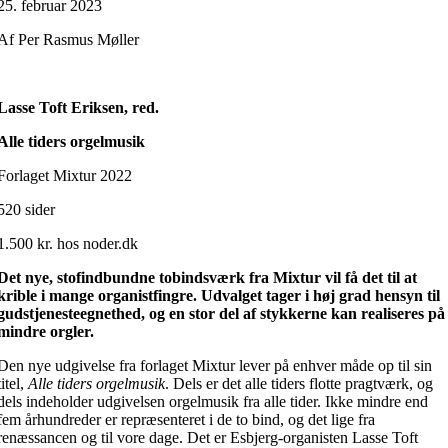
25. februar 2023
Af Per Rasmus Møller
Lasse Toft Eriksen, red.
Alle tiders orgelmusik
Forlaget Mixtur 2022
520 sider
1.500 kr. hos noder.dk
Det nye, stofindbundne tobindsværk fra Mixtur vil få det til at
krible i mange organistfingre. Udvalget tager i høj grad hensyn til
gudstjenesteegnethed, og en stor del af stykkerne kan realiseres på
mindre orgler.
Den nye udgivelse fra forlaget Mixtur lever på enhver måde op til sin
titel,
Alle tiders orgelmusik
. Dels er det alle tiders flotte pragtværk, og
dels indeholder udgivelsen orgelmusik fra alle tider. Ikke mindre end
fem århundreder er repræsenteret i de to bind, og det lige fra
renæssancen og til vore dage. Det er Esbjerg-organisten Lasse Toft