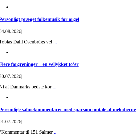
Personligt præget folkemusik for orgel
04.08.2026
|
Tobias Dahl Osenbrügs vel
...
Flere forgreninger – en vellykket to’er
30.07.2026
|
Ni af Danmarks bedste kor
...
Personlige salmekommentarer med sparsom omtale af melodierne
01.07.2026
|
”Kommentar til 151 Salmer
...