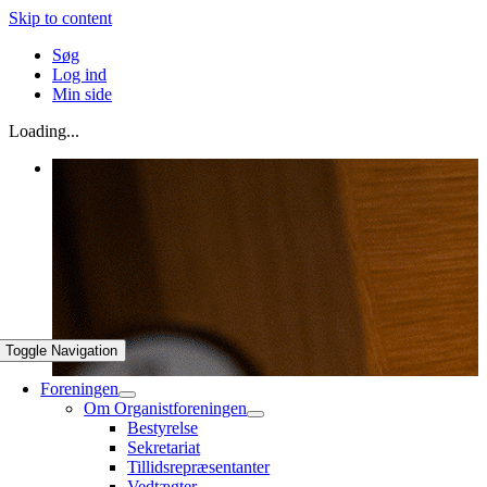
Skip to content
Søg
Log ind
Min side
Loading...
Toggle Navigation
Foreningen
Om Organistforeningen
Bestyrelse
Sekretariat
Tillidsrepræsentanter
Vedtægter