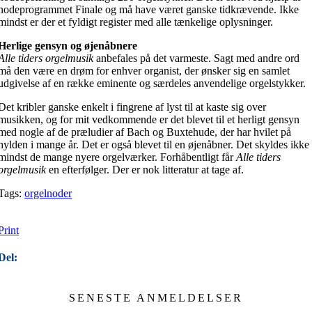
nodeprogrammet Finale og må have været ganske tidkrævende. Ikke
mindst er der et fyldigt register med alle tænkelige oplysninger.
Herlige gensyn og øjenåbnere
Alle tiders orgelmusik
anbefales på det varmeste. Sagt med andre ord
må den være en drøm for enhver organist, der ønsker sig en samlet
udgivelse af en række eminente og særdeles anvendelige orgelstykker.
Det kribler ganske enkelt i fingrene af lyst til at kaste sig over
musikken, og for mit vedkommende er det blevet til et herligt gensyn
med nogle af de præludier af Bach og Buxtehude, der har hvilet på
hylden i mange år. Det er også blevet til en øjenåbner. Det skyldes ikke
mindst de mange nyere orgelværker. Forhåbentligt får
Alle tiders
orgelmusik
en efterfølger. Der er nok litteratur at tage af.
Tags:
orgelnoder
Print
Del:
SENESTE ANMELDELSER