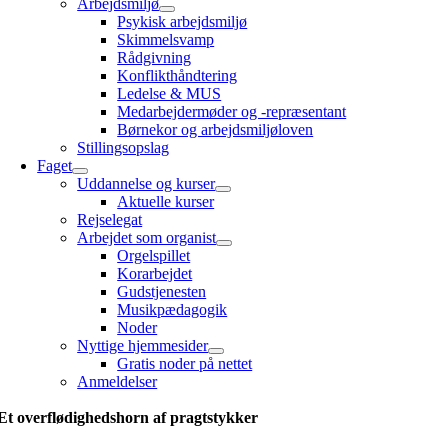
Arbejdsmiljø
Psykisk arbejdsmiljø
Skimmelsvamp
Rådgivning
Konflikthåndtering
Ledelse & MUS
Medarbejdermøder og -repræsentant
Børnekor og arbejdsmiljøloven
Stillingsopslag
Faget
Uddannelse og kurser
Aktuelle kurser
Rejselegat
Arbejdet som organist
Orgelspillet
Korarbejdet
Gudstjenesten
Musikpædagogik
Noder
Nyttige hjemmesider
Gratis noder på nettet
Anmeldelser
Et overflødighedshorn af pragtstykker