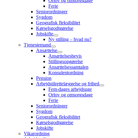
Orlov og omsorgsdage
Ferie
Seniorordninger
Sygdom
Geografisk fleksibilitet
Kørselsgodtgørelse
Jobskifte
Ny stilling – hvad nu?
Tjenestemand
Ansættelse
Ansættelsesbevis
Stillingsopgørelse
Ansættelsessamtalen
Konsulentordning
Pension
Arbejdstilrettelæggelse og frihed
Fem-dages arbejdsuge
Orlov og omsorgsdage
Ferie
Seniorordninger
Sygdom
Geografisk fleksibilitet
Kørselsgodtgørelse
Jobskifte
Vikarordning