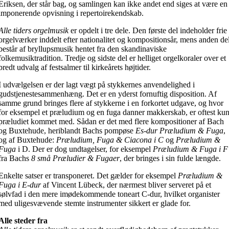
Eriksen, der står bag, og samlingen kan ikke andet end siges at være en
imponerende opvisning i repertoirekendskab.
Alle tiders orgelmusik
er opdelt i tre dele. Den første del indeholder frie
orgelværker inddelt efter nationalitet og kompositionsår, mens anden de
består af bryllupsmusik hentet fra den skandinaviske
folkemusiktradition. Tredje og sidste del er helliget orgelkoraler over et
bredt udvalg af festsalmer til kirkeårets højtider.
I udvælgelsen er der lagt vægt på stykkernes anvendelighed i
gudstjenestesammenhæng. Det er en yderst fornuftig disposition. Af
samme grund bringes flere af stykkerne i en forkortet udgave, og hvor
for eksempel et præludium og en fuga danner makkerskab, er oftest ku
præludiet kommet med. Sådan er det med flere kompositioner af Bach
og Buxtehude, heriblandt Bachs pompøse
Es-dur Præludium & Fuga
,
og af Buxtehude:
Præludium, Fuga & Ciacona i C
og
Præludium &
Fuga
i D. Der er dog undtagelser, for eksempel
Præludium & Fuga i F
fra Bachs
8 små Præludier & Fugaer
, der bringes i sin fulde længde.
Enkelte satser er transponeret. Det gælder for eksempel
Præludium &
Fuga i E-dur
af Vincent Lübeck, der nærmest bliver serveret på et
sølvfad i den mere imødekommende toneart C-dur, hvilket organister
med uligesvævende stemte instrumenter sikkert er glade for.
Alle steder fra