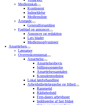
Medlemskab
Kontingent
Indmeldelse
Medlemsliste
Årsmøde
Generalforsamling
Fagblad og annoncer
Annoncer og redaktion
Læs bladet
Medlemsoplysninger
Ansættelsen
Lønsatser
Overenskomstansat
Ansættelse
Ansættelsesbevis
Stillingsopgørelse
Ansættelsessamtalen
Konsulentordning
Lokal lønforhandling
Arbejdstilrettelæggelse og frihed
Rammetid
Rådighedstid
Fem-dages arbejdsuge
Inddragelse af fast fridag