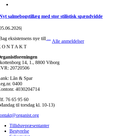
Nyt salmebogstillæg med stor stilistisk spændvidde
05.06.2026
|
Bag eksistensens nye till
...
Alle anmeldelser
KONTAKT
rganistforeningen
kottenborg 14, 1., 8800 Viborg
VR: 20720506
ank: Lån & Spar
eg.nr. 0400
ontonr. 4030204714
lf. 76 65 95 60
Mandag til torsdag kl. 10-13)
ontakt@organist.org
Tillidsrepræsentanter
Bestyrelse