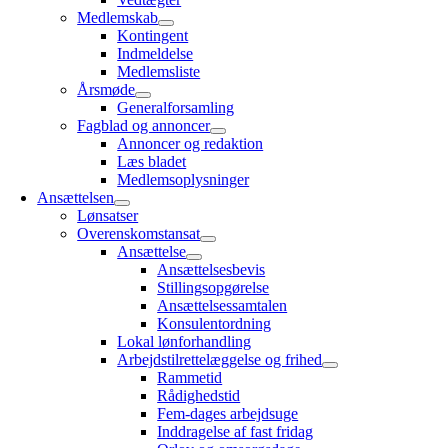
Medlemskab
Kontingent
Indmeldelse
Medlemsliste
Årsmøde
Generalforsamling
Fagblad og annoncer
Annoncer og redaktion
Læs bladet
Medlemsoplysninger
Ansættelsen
Lønsatser
Overenskomstansat
Ansættelse
Ansættelsesbevis
Stillingsopgørelse
Ansættelsessamtalen
Konsulentordning
Lokal lønforhandling
Arbejdstilrettelæggelse og frihed
Rammetid
Rådighedstid
Fem-dages arbejdsuge
Inddragelse af fast fridag