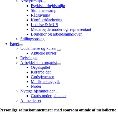
Arbejdsmiljø
Psykisk arbejdsmiljø
Skimmelsvamp
Rådgivning
Konflikthåndtering
Ledelse & MUS
Medarbejdermøder og -repræsentant
Børnekor og arbejdsmiljøloven
Stillingsopslag
Faget
Uddannelse og kurser
Aktuelle kurser
Rejselegat
Arbejdet som organist
Orgelspillet
Korarbejdet
Gudstjenesten
Musikpædagogik
Noder
Nyttige hjemmesider
Gratis noder på nettet
Anmeldelser
Personlige salmekommentarer med sparsom omtale af melodierne