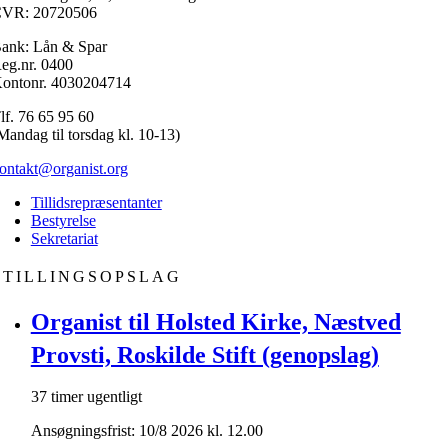
VR: 20720506
ank: Lån & Spar
eg.nr. 0400
ontonr. 4030204714
lf. 76 65 95 60
Mandag til torsdag kl. 10-13)
ontakt@organist.org
Tillidsrepræsentanter
Bestyrelse
Sekretariat
STILLINGSOPSLAG
Organist til Holsted Kirke, Næstved
Provsti, Roskilde Stift (genopslag)
37 timer ugentligt
Ansøgningsfrist: 10/8 2026 kl. 12.00