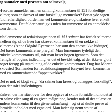
og samtaler med præsten om salmevalg.
Hvordan anmelder man en samling kommentarer til 151 forskellige
salmer, som er skrevet af otte forskellige mennesker? For at yde sagen
fuld retfærdighed burde man vel kommentere og diskutere hver enkelt
kommentar. Det falder naturligvis uden for rammerne af en anmeldelse
som denne.
Medlemmerne af redaktionsgruppen til
151 salmer
har fordelt salmerne
mellem sig, så de hver har skrevet kommentarer til en række af
salmerne (Anne Odgård Eyermann har som den eneste ikke bidraget).
Det bærer kommentarerne præg af. Man fornemmer tydeligt den
enkelte kommentators stil, når man læser bogen igennem. Som det
fremgår af bogens indledning, er det et bevidst valg, at der ikke er gjort
noget forsøg på strømlining af de enkelte kommentarer. Dog har Morte
Skovsted (formanden for redaktionsgruppen) forsynet hver kommentar
med en sammenfattende ”appetitvækker.”
Det er nok et klogt valg, ”da salmer kan læses og udlægges forskelligt”
som der står i indledningen.
Enhver, der har stået over for den opgave at skulle formidle indholdet a
en salme eller sang til en given målgruppe, kender nok til det at læse en
andens kommentar til den givne salme/sang – og så at skulle prøve at
formidle indholdet med egne ord. Man lader sig nemt smitte af