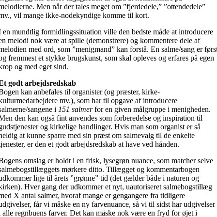
melodierne. Men når der tales meget om ”fjerdedele,” ”ottendedele”
mv., vil mange ikke-nodekyndige komme til kort.
I en mundtlig formidlingssituation ville den bedste måde at introducere
en melodi nok være at spille (demonstrere) og kommentere dele af
melodien med ord, som ”menigmand” kan forstå. En salme/sang er førs
og fremmest et stykke brugskunst, som skal opleves og erfares på egen
krop og med eget sind.
Et godt arbejdsredskab
Bogen kan anbefales til organister (og præster, kirke-
kulturmedarbejdere mv.), som har til opgave af introducere
salmerne/sangene i
151 salmer
for en given målgruppe i menigheden.
Men den kan også fint anvendes som forberedelse og inspiration til
gudstjenester og kirkelige handlinger. Hvis man som organist er så
heldig at kunne sparre med sin præst om salmevalg til de enkelte
tjenester, er den et godt arbejdsredskab at have ved hånden.
Bogens omslag er holdt i en frisk, lysegrøn nuance, som matcher selve
salmebogstillæggets mørkere ditto. Tillægget og kommentarbogen
udkommer lige til årets ”grønne” tid (det gælder både i naturen og
kirken). Hver gang der udkommer et nyt, uautoriseret salmebogstillæg
med X antal salmer, hvoraf mange er gengangere fra tidligere
udgivelser, får vi måske en ny farvenuance, så vi til sidst har udgivelser
i alle regnbuens farver. Det kan måske nok være en fryd for øjet i