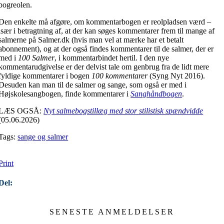
bogreolen.
Den enkelte må afgøre, om kommentarbogen er reolpladsen værd –
især i betragtning af, at der kan søges kommentarer frem til mange af
salmerne på Salmer.dk (hvis man vel at mærke har et betalt
abonnement), og at der også findes kommentarer til de salmer, der er
med i
100 Salmer
, i kommentarbindet hertil. I den nye
kommentarudgivelse er der delvist tale om genbrug fra de lidt mere
fyldige kommentarer i bogen
100 kommentarer
(Syng Nyt 2016).
Desuden kan man til de salmer og sange, som også er med i
Højskolesangbogen, finde kommentarer i
Sanghåndbogen
.
LÆS OGSÅ:
Nyt salmebogstillæg med stor stilistisk spændvidde
(05.06.2026)
Tags:
sange og salmer
Print
Del:
SENESTE ANMELDELSER