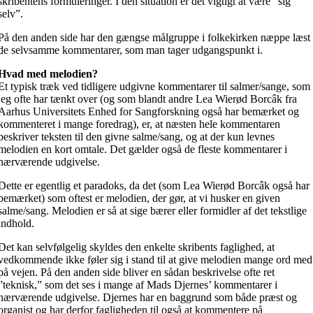
skribentens formuleringer. I den situation er det vigtigt at være ”sig
selv”.
På den anden side har den gængse målgruppe i folkekirken næppe læst
de selvsamme kommentarer, som man tager udgangspunkt i.
Hvad med melodien?
Et typisk træk ved tidligere udgivne kommentarer til salmer/sange, som
jeg ofte har tænkt over (og som blandt andre Lea Wierød Borcâk fra
Aarhus Universitets Enhed for Sangforskning også har bemærket og
kommenteret i mange foredrag), er, at næsten hele kommentaren
beskriver teksten til den givne salme/sang, og at der kun levnes
melodien en kort omtale. Det gælder også de fleste kommentarer i
nærværende udgivelse.
Dette er egentlig et paradoks, da det (som Lea Wierød Borcâk også har
bemærket) som oftest er melodien, der gør, at vi husker en given
salme/sang. Melodien er så at sige bærer eller formidler af det tekstlige
indhold.
Det kan selvfølgelig skyldes den enkelte skribents faglighed, at
vedkommende ikke føler sig i stand til at give melodien mange ord med
på vejen. På den anden side bliver en sådan beskrivelse ofte ret
”teknisk,” som det ses i mange af Mads Djernes’ kommentarer i
nærværende udgivelse. Djernes har en baggrund som både præst og
organist og har derfor fagligheden til også at kommentere på