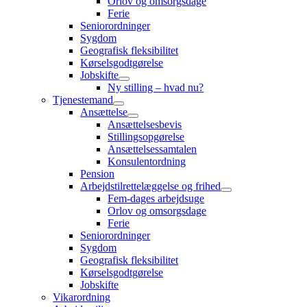
Orlov og omsorgsdage
Ferie
Seniorordninger
Sygdom
Geografisk fleksibilitet
Kørselsgodtgørelse
Jobskifte
Ny stilling – hvad nu?
Tjenestemand
Ansættelse
Ansættelsesbevis
Stillingsopgørelse
Ansættelsessamtalen
Konsulentordning
Pension
Arbejdstilrettelæggelse og frihed
Fem-dages arbejdsuge
Orlov og omsorgsdage
Ferie
Seniorordninger
Sygdom
Geografisk fleksibilitet
Kørselsgodtgørelse
Jobskifte
Vikarordning