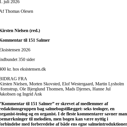
1. juli 2026
Af Thomas Olesen
Kirsten Nielsen (red.)
Kommentar til 151 Salmer
Eksistensen 2026
Indbundet 350 sider
400 kr. hos eksistensen.dk
BIDRAG FRA
Kirsten Nielsen, Morten Skovsted, Elof Westergaard, Martin Lysholm
Hornstrup, Ole Bjerglund Thomsen, Mads Djernes, Hanne Jul
Jakobsen og Ingrid Ank
”Kommentar til 151 Salmer” er skrevet af medlemmer af
redaktionsgruppen bag salmebogstillægget: seks teologer, en
organist-teolog og en organist. I de fleste kommentarer savner ma
bemærkninger til melodien, men bogen kan være nyttig i
forbindelse med forberedelse af både ens egne salmeintroduktione