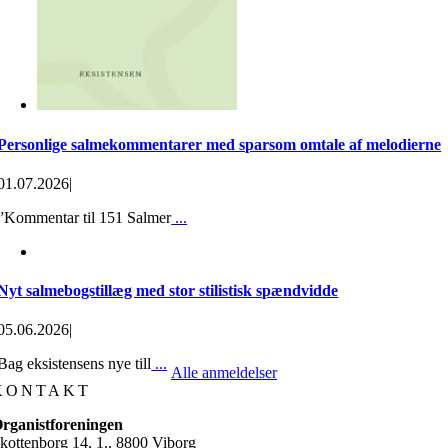
Personlige salmekommentarer med sparsom omtale af melodierne
01.07.2026
|
”Kommentar til 151 Salmer
...
Nyt salmebogstillæg med stor stilistisk spændvidde
05.06.2026
|
Bag eksistensens nye till
...
Alle anmeldelser
KONTAKT
rganistforeningen
kottenborg 14, 1., 8800 Viborg