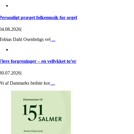
Personligt præget folkemusik for orgel
04.08.2026
|
Tobias Dahl Osenbrügs vel
...
Flere forgreninger – en vellykket to’er
30.07.2026
|
Ni af Danmarks bedste kor
...