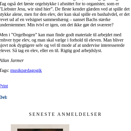
Tag også det første orgelstykke i afsnittet for to organister, som er
”Liebster Jesu, wir sind hier”. De fleste kender glæden ved at spille det
stykke alene, men for den elev, der kun skal spille en bashalvdel, er det
revet ud af en velsignet sammenhæng – uanset Bachs stærke
understemmer. Min tvivl er igen, om det ikke gør det sværere?
Men i ”Orgelbogen” kan man finde godt materiale til arbejdet med
enhver type elev, og man skal vælge i forhold til eleven. Man bliver
sjovt nok dygtigere selv og vel til mode af at undervise interesserede
elever. Så tag en elev, eller en til. Rigtig god arbejdslyst.
Allan Jarmer
Tags:
musikpædagogik
Print
Del:
SENESTE ANMELDELSER