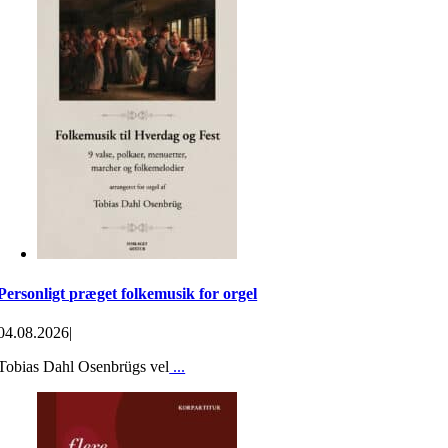
Personligt præget folkemusik for orgel
04.08.2026
|
Tobias Dahl Osenbrügs vel
...