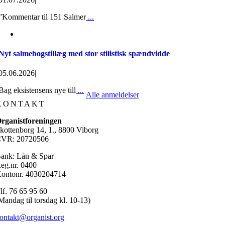
”Kommentar til 151 Salmer
...
Nyt salmebogstillæg med stor stilistisk spændvidde
05.06.2026
|
Bag eksistensens nye till
...
Alle anmeldelser
KONTAKT
rganistforeningen
kottenborg 14, 1., 8800 Viborg
VR: 20720506
ank: Lån & Spar
eg.nr. 0400
ontonr. 4030204714
lf. 76 65 95 60
Mandag til torsdag kl. 10-13)
ontakt@organist.org