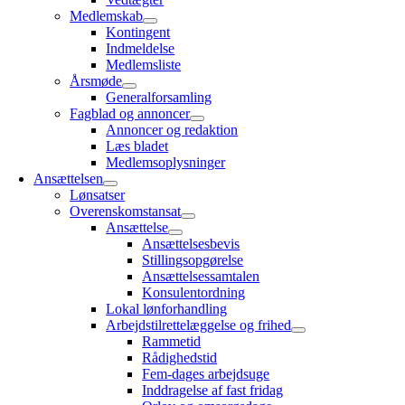
Medlemskab
Kontingent
Indmeldelse
Medlemsliste
Årsmøde
Generalforsamling
Fagblad og annoncer
Annoncer og redaktion
Læs bladet
Medlemsoplysninger
Ansættelsen
Lønsatser
Overenskomstansat
Ansættelse
Ansættelsesbevis
Stillingsopgørelse
Ansættelsessamtalen
Konsulentordning
Lokal lønforhandling
Arbejdstilrettelæggelse og frihed
Rammetid
Rådighedstid
Fem-dages arbejdsuge
Inddragelse af fast fridag