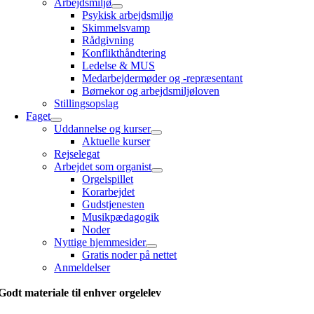
Arbejdsmiljø
Psykisk arbejdsmiljø
Skimmelsvamp
Rådgivning
Konflikthåndtering
Ledelse & MUS
Medarbejdermøder og -repræsentant
Børnekor og arbejdsmiljøloven
Stillingsopslag
Faget
Uddannelse og kurser
Aktuelle kurser
Rejselegat
Arbejdet som organist
Orgelspillet
Korarbejdet
Gudstjenesten
Musikpædagogik
Noder
Nyttige hjemmesider
Gratis noder på nettet
Anmeldelser
Godt materiale til enhver orgelelev