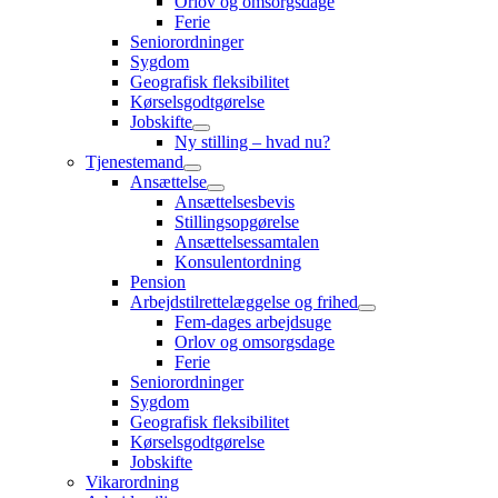
Orlov og omsorgsdage
Ferie
Seniorordninger
Sygdom
Geografisk fleksibilitet
Kørselsgodtgørelse
Jobskifte
Ny stilling – hvad nu?
Tjenestemand
Ansættelse
Ansættelsesbevis
Stillingsopgørelse
Ansættelsessamtalen
Konsulentordning
Pension
Arbejdstilrettelæggelse og frihed
Fem-dages arbejdsuge
Orlov og omsorgsdage
Ferie
Seniorordninger
Sygdom
Geografisk fleksibilitet
Kørselsgodtgørelse
Jobskifte
Vikarordning