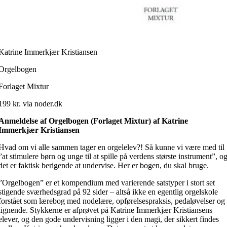
Katrine Immerkjær Kristiansen
Orgelbogen
Forlaget Mixtur
199 kr. via noder.dk
Anmeldelse af Orgelbogen (Forlaget Mixtur) af Katrine
Immerkjær Kristiansen
Hvad om vi alle sammen tager en orgelelev?! Så kunne vi være med til
”at stimulere børn og unge til at spille på verdens største instrument”, o
det er faktisk berigende at undervise. Her er bogen, du skal bruge.
”Orgelbogen” er et kompendium med varierende satstyper i stort set
stigende sværhedsgrad på 92 sider – altså ikke en egentlig orgelskole
forstået som lærebog med nodelære, opførelsespraksis, pedaløvelser og
lignende. Stykkerne er afprøvet på Katrine Immerkjær Kristiansens
elever, og den gode undervisning ligger i den magi, der sikkert findes