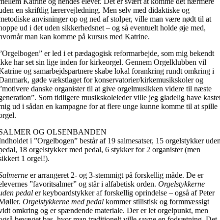
mellem Katrine og hendes elever. Det er svært at komme det nærmere
uden en skriftlig lærervejledning. Men selv med didaktiske og
metodiske anvisninger op og ned af stolper, ville man være nødt til at
hoppe ud i det uden sikkerhedsnet – og så eventuelt holde øje med,
hvornår man kan komme på kursus med Katrine.
”Orgelbogen” er led i et pædagogisk reformarbejde, som mig bekendt
ikke har set sin lige inden for kirkeorgel. Gennem Orgelklubben vil
Katrine og samarbejdspartnere skabe lokal forankring rundt omkring i
Danmark, gøde vækstlaget for konservatorier/kirkemusikskoler og
”motivere danske organister til at give orgelmusikken videre til næste
generation”. Som tidligere musikskoleleder ville jeg gladelig have kaste
mig ud i sådan en kampagne for at flere unge kunne komme til at spille
orgel.
SALMER OG OLSENBANDEN
Indholdet i ”Orgelbogen” består af 19 salmesatser, 15 orgelstykker ude
pedal, 18 orgelstykker med pedal, 6 stykker for 2 organister (men
sikkert 1 orgel!).
Salmerne
er arrangeret 2- og 3-stemmigt på forskellig måde. De er
elevernes ”favoritsalmer” og står i alfabetisk orden.
Orgelstykkerne
uden pedal
er keyboardstykker af forskellig oprindelse – også af Peter
Møller.
Orgelstykkerne med pedal
kommer stilistisk og formmæssigt
vidt omkring og er spændende materiale. Der er let orgelpunkt, men
også bevæget bas, hvor man traditionelt ville savne en fodsætning. Det