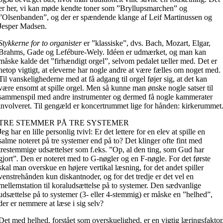
er her, vi kan møde kendte toner som ”Bryllupsmarchen” og
”Olsenbanden”, og der er spændende klange af Leif Martinussen og
Jesper Madsen.
Stykkerne for to organister
er ”klassiske”, dvs. Bach, Mozart, Elgar,
Brahms, Gade og Lefébure-Wely. Idéen er udmærket, og man kan
måske kalde det ”firhændigt orgel”, selvom pedalet tæller med. Det er
netop vigtigt, at eleverne har nogle andre at være fælles om noget med.
Til vanskelighederne med at få adgang til orgel føjer sig, at det kan
være ensomt at spille orgel. Men så kunne man ønske nogle satser til
sammenspil med andre instrumenter og dermed få nogle kammerater
involveret. Til gengæld er koncertrummet lige for hånden: kirkerummet
TRE STEMMER PÅ TRE SYSTEMER
Jeg har en lille personlig tvivl: Er det lettere for en elev at spille en
salme noteret på tre systemer end på to? Det klinger ofte fint med
trestemmige udsættelser som f.eks. ”Op, al den ting, som Gud har
gjort”
.
Den er noteret med to G-nøgler og en F-nøgle. For det første
skal man overskue en højere vertikal læsning, for det andet spiller
venstrehånden kun diskantnoder, og for det tredje er det vel en
mellemstation til koraludsættelse på to systemer. Den sædvanlige
udsættelse på to systemer (3- eller 4-stemmig) er måske en ”helhed”,
der er nemmere at læse i sig selv?
Det med helhed, forstået som overskuelighed, er en vigtig læringsfaktor