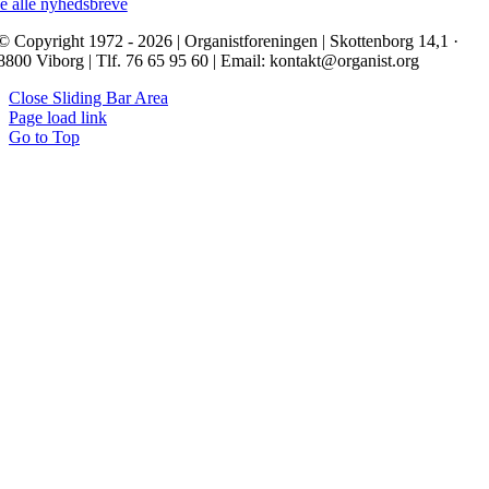
e alle nyhedsbreve
© Copyright 1972 - 2026 | Organistforeningen | Skottenborg 14,1 ·
8800 Viborg | Tlf. 76 65 95 60 | Email: kontakt@organist.org
Close Sliding Bar Area
Page load link
Go to Top