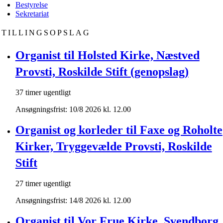
Bestyrelse
Sekretariat
STILLINGSOPSLAG
Organist til Holsted Kirke, Næstved
Provsti, Roskilde Stift (genopslag)
37 timer ugentligt
Ansøgningsfrist: 10/8 2026 kl. 12.00
Organist og korleder til Faxe og Roholte
Kirker, Tryggevælde Provsti, Roskilde
Stift
27 timer ugentligt
Ansøgningsfrist: 14/8 2026 kl. 12.00
Organist til Vor Frue Kirke, Svendborg