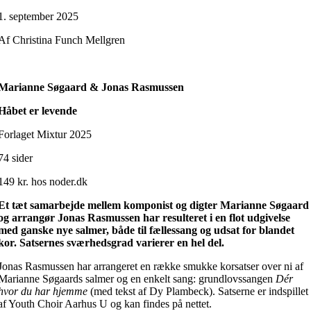
1. september 2025
Af Christina Funch Mellgren
Marianne Søgaard & Jonas Rasmussen
Håbet er levende
Forlaget Mixtur 2025
74 sider
149 kr. hos noder.dk
Et tæt samarbejde mellem komponist og digter Marianne Søgaard
og arrangør Jonas Rasmussen har resulteret i en flot udgivelse
med ganske nye salmer, både til fællessang og udsat for blandet
kor. Satsernes sværhedsgrad varierer en hel del.
Jonas Rasmussen har arrangeret en række smukke korsatser over ni af
Marianne Søgaards salmer og en enkelt sang: grundlovssangen
Dér
hvor du har hjemme
(med tekst af Dy Plambeck). Satserne er indspillet
af Youth Choir Aarhus U og kan findes på nettet.