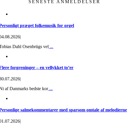
SENESTE ANMELDELSER
Personligt præget folkemusik for orgel
04.08.2026
|
Tobias Dahl Osenbrügs vel
...
Flere forgreninger – en vellykket to’er
30.07.2026
|
Ni af Danmarks bedste kor
...
Personlige salmekommentarer med sparsom omtale af melodierne
01.07.2026
|