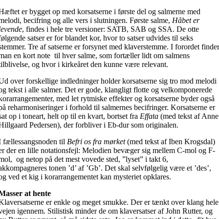
Hæftet er bygget op med korsatserne i første del og salmerne med
melodi, becifring og alle vers i slutningen. Første salme,
Håbet er
levende
, findes i hele tre versioner: SATB, SAB og SSA. De otte
følgende satser er for blandet kor, hvor to satser udvides til seks
stemmer. Tre af satserne er forsynet med klaverstemme. I forordet finde
man en kort note til hver salme, som fortæller lidt om salmens
tilblivelse, og hvor i kirkeåret den kunne være relevant.
Ud over forskellige indledninger holder korsatserne sig tro mod melodi
og tekst i alle salmer. Det er gode, klangligt flotte og velkomponerede
korarrangementer, med let rytmiske effekter og korsatserne byder også
på reharmoniseringer i forhold til salmernes becifringer. Korsatserne er
sat op i toneart, helt op til en kvart, bortset fra
Effata
(med tekst af Anne
Hillgaard Pedersen), der forbliver i Eb-dur som originalen.
I fællessangsnoden til
Befri os fra mørket
(med tekst af Iben Krogsdal)
er der en lille notationsfejl: Melodien bevæger sig mellem C-mol og F-
mol, og netop på det mest vovede sted, ”lyset” i takt 6,
akkompagneres tonen ’d’ af ’Gb’. Det skal selvfølgelig være et ’des’,
og ved et kig i korarrangementet kan mysteriet opklares.
Masser at hente
Klaversatserne er enkle og meget smukke. Der er tænkt over klang hele
vejen igennem. Stilistisk minder de om klaversatser af John Rutter, og