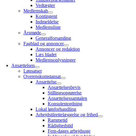
Vedtægter
Medlemskab
Kontingent
Indmeldelse
Medlemsliste
Årsmøde
Generalforsamling
Fagblad og annoncer
Annoncer og redaktion
Læs bladet
Medlemsoplysninger
Ansættelsen
Lønsatser
Overenskomstansat
Ansættelse
Ansættelsesbevis
Stillingsopgørelse
Ansættelsessamtalen
Konsulentordning
Lokal lønforhandling
Arbejdstilrettelæggelse og frihed
Rammetid
Rådighedstid
Fem-dages arbejdsuge