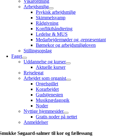
Vikarordning
Arbejdsmiljø
Psykisk arbejdsmiljø
Skimmelsvamp
Rådgivning
Konflikthåndtering
Ledelse & MUS
Medarbejdermøder og -repræsentant
Børnekor og arbejdsmiljøloven
Stillingsopslag
Faget
Uddannelse og kurser
Aktuelle kurser
Rejselegat
Arbejdet som organist
Orgelspillet
Korarbejdet
Gudstjenesten
Musikpædagogik
Noder
Nyttige hjemmesider
Gratis noder på nettet
Anmeldelser
Smukke Søgaard-salmer til kor og fællessang