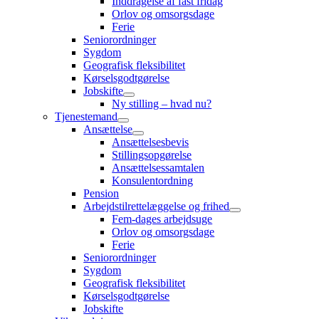
Inddragelse af fast fridag
Orlov og omsorgsdage
Ferie
Seniorordninger
Sygdom
Geografisk fleksibilitet
Kørselsgodtgørelse
Jobskifte
Ny stilling – hvad nu?
Tjenestemand
Ansættelse
Ansættelsesbevis
Stillingsopgørelse
Ansættelsessamtalen
Konsulentordning
Pension
Arbejdstilrettelæggelse og frihed
Fem-dages arbejdsuge
Orlov og omsorgsdage
Ferie
Seniorordninger
Sygdom
Geografisk fleksibilitet
Kørselsgodtgørelse
Jobskifte