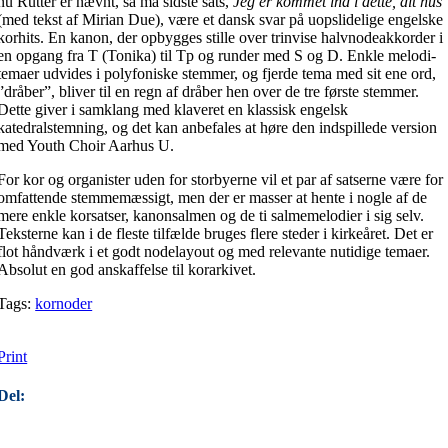
nu Rutter er nævnt, så må sidste sats,
Jeg er kommet ind i dette, dit hus
(med tekst af Mirian Due), være et dansk svar på uopslidelige engelske
korhits. En kanon, der opbygges stille over trinvise halvnodeakkorder i
en opgang fra T (Tonika) til Tp og runder med S og D. Enkle melodi-
temaer udvides i polyfoniske stemmer, og fjerde tema med sit ene ord,
”dråber”, bliver til en regn af dråber hen over de tre første stemmer.
Dette giver i samklang med klaveret en klassisk engelsk
katedralstemning, og det kan anbefales at høre den indspillede version
med Youth Choir Aarhus U.
For kor og organister uden for storbyerne vil et par af satserne være for
omfattende stemmemæssigt, men der er masser at hente i nogle af de
mere enkle korsatser, kanonsalmen og de ti salmemelodier i sig selv.
Teksterne kan i de fleste tilfælde bruges flere steder i kirkeåret. Det er
flot håndværk i et godt nodelayout og med relevante nutidige temaer.
Absolut en god anskaffelse til korarkivet.
Tags:
kornoder
Print
Del: