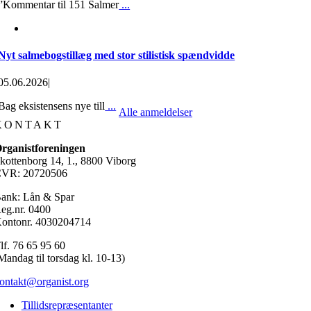
”Kommentar til 151 Salmer
...
Nyt salmebogstillæg med stor stilistisk spændvidde
05.06.2026
|
Bag eksistensens nye till
...
Alle anmeldelser
KONTAKT
rganistforeningen
kottenborg 14, 1., 8800 Viborg
VR: 20720506
ank: Lån & Spar
eg.nr. 0400
ontonr. 4030204714
lf. 76 65 95 60
Mandag til torsdag kl. 10-13)
ontakt@organist.org
Tillidsrepræsentanter