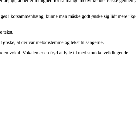
er dejligt, at der er mulighed for så mange medvirkende. Påske gennem
e bruges i korsammenhæng, kunne man måske godt ønske sig lidt mere ”kø
e tekst.
dt ønske, at der var melodistemme og tekst til sangerne.
 uden vokal. Vokalen er en fryd at lytte til med smukke velklingende