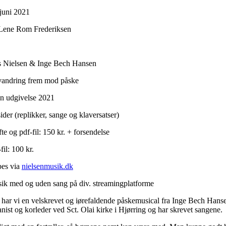
 juni 2021
Lene Rom Frederiksen
s Nielsen & Inge Bech Hansen
vandring frem mod påske
n udgivelse 2021
ider (replikker, sange og klaversatser)
e og pdf-fil: 150 kr. + forsendelse
fil: 100 kr.
es via
nielsenmusik.dk
ik med og uden sang på div. streamingplatforme
 har vi en velskrevet og iørefaldende påskemusical fra Inge Bech Hanse
nist og korleder ved Sct. Olai kirke i Hjørring og har skrevet sangene.