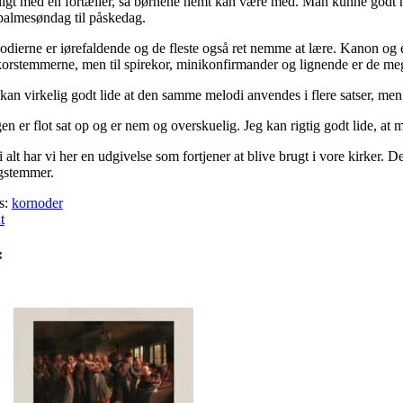
ligt med en fortæller, så børnene nemt kan være med. Man kunne godt h
 palmesøndag til påskedag.
odierne er iørefaldende og de fleste også ret nemme at lære. Kanon og
korstemmerne, men til spirekor, minikonfirmander og lignende er de me
kan virkelig godt lide at den samme melodi anvendes i flere satser, men i 
n er flot sat op og er nem og overskuelig. Jeg kan rigtig godt lide, at m
i alt har vi her en udgivelse som fortjener at blive brugt i vore kirker
gstemmer.
s:
kornoder
t
: