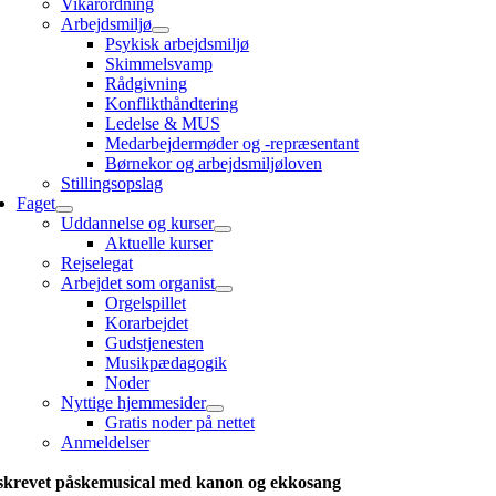
Vikarordning
Arbejdsmiljø
Psykisk arbejdsmiljø
Skimmelsvamp
Rådgivning
Konflikthåndtering
Ledelse & MUS
Medarbejdermøder og -repræsentant
Børnekor og arbejdsmiljøloven
Stillingsopslag
Faget
Uddannelse og kurser
Aktuelle kurser
Rejselegat
Arbejdet som organist
Orgelspillet
Korarbejdet
Gudstjenesten
Musikpædagogik
Noder
Nyttige hjemmesider
Gratis noder på nettet
Anmeldelser
skrevet påskemusical med kanon og ekkosang