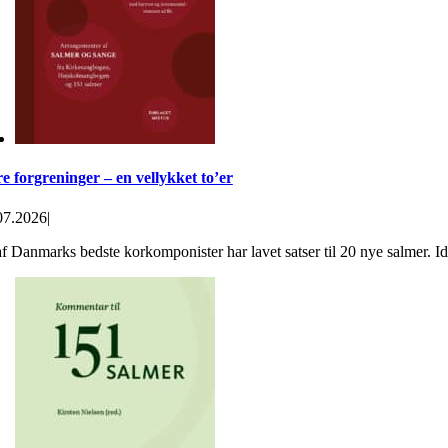
re forgreninger – en vellykket to’er
07.2026
|
f Danmarks bedste korkomponister har lavet satser til 20 nye salmer. Idee