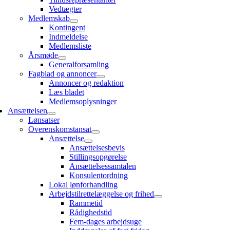
Vedtægter
Medlemskab
Kontingent
Indmeldelse
Medlemsliste
Årsmøde
Generalforsamling
Fagblad og annoncer
Annoncer og redaktion
Læs bladet
Medlemsoplysninger
Ansættelsen
Lønsatser
Overenskomstansat
Ansættelse
Ansættelsesbevis
Stillingsopgørelse
Ansættelsessamtalen
Konsulentordning
Lokal lønforhandling
Arbejdstilrettelæggelse og frihed
Rammetid
Rådighedstid
Fem-dages arbejdsuge