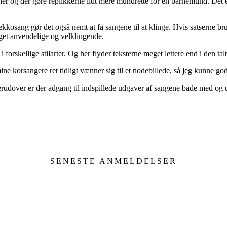
er og der gøre replikkerne lidt mere mundrette for en barnemund. Det 
 ekkosang gør det også nemt at få sangene til at klinge. Hvis satsern
get anvendelige og velklingende.
forskellige stilarter. Og her flyder teksterne meget lettere end i den talt
ine korsangere ret tidligt vænner sig til et nodebillede, så jeg kunne go
. Derudover er der adgang til indspillede udgaver af sangene både med og
SENESTE ANMELDELSER