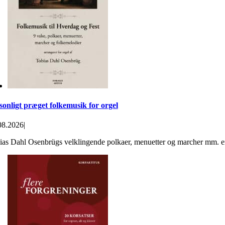
sonligt præget folkemusik for orgel
08.2026
|
ias Dahl Osenbrügs velklingende polkaer, menuetter og marcher mm. er