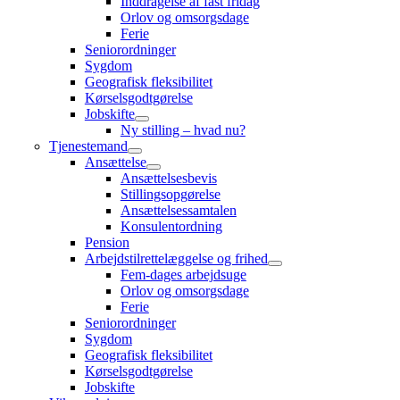
Inddragelse af fast fridag
Orlov og omsorgsdage
Ferie
Seniorordninger
Sygdom
Geografisk fleksibilitet
Kørselsgodtgørelse
Jobskifte
Ny stilling – hvad nu?
Tjenestemand
Ansættelse
Ansættelsesbevis
Stillingsopgørelse
Ansættelsessamtalen
Konsulentordning
Pension
Arbejdstilrettelæggelse og frihed
Fem-dages arbejdsuge
Orlov og omsorgsdage
Ferie
Seniorordninger
Sygdom
Geografisk fleksibilitet
Kørselsgodtgørelse
Jobskifte