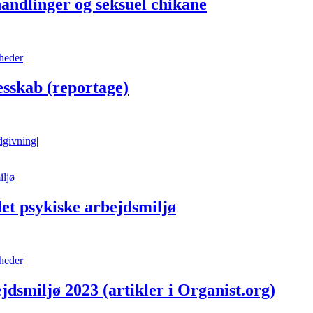
andlinger og seksuel chikane
heder
|
esskab (reportage)
dgivning
|
iljø
det psykiske arbejdsmiljø
heder
|
dsmiljø 2023 (artikler i Organist.org)