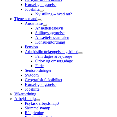
Kørselsgodtgørelse
Jobskifte
Ny stilling – hvad nu?
Tjenestemand
Ansættelse
Ansættelsesbevis
Stillingsopgørelse
Ansættelsessamtalen
Konsulentordning
Pension
Arbejdstilrettelæggelse og frihed
Fem-dages arbejdsuge
Orlov og omsorgsdage
Ferie
Seniorordninger
Sygdom
Geografisk fleksibilitet
Kørselsgodtgørelse
Jobskifte
Vikarordning
Arbejdsmiljø
Psykisk arbejdsmiljø
Skimmelsvamp
Rådgivning