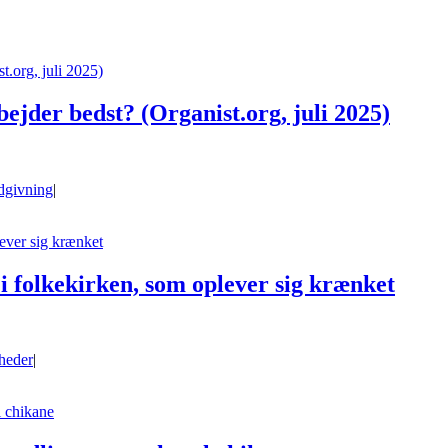
t.org, juli 2025)
ejder bedst? (Organist.org, juli 2025)
dgivning
|
lever sig krænket
 i folkekirken, som oplever sig krænket
heder
|
l chikane