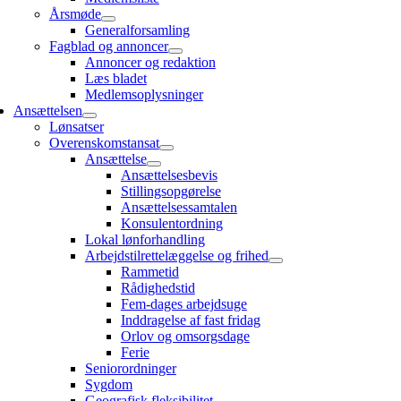
Årsmøde
Generalforsamling
Fagblad og annoncer
Annoncer og redaktion
Læs bladet
Medlemsoplysninger
Ansættelsen
Lønsatser
Overenskomstansat
Ansættelse
Ansættelsesbevis
Stillingsopgørelse
Ansættelsessamtalen
Konsulentordning
Lokal lønforhandling
Arbejdstilrettelæggelse og frihed
Rammetid
Rådighedstid
Fem-dages arbejdsuge
Inddragelse af fast fridag
Orlov og omsorgsdage
Ferie
Seniorordninger
Sygdom
Geografisk fleksibilitet