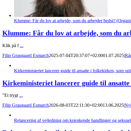
Klumme: Får du lov at arbejde, som du arbejder bedst? (Organis
Klumme: Får du lov at arbejde, som du arb
Klik på f
...
Filip Graugaard Esmarch
2025-07-04T20:37:07+02:00
01.07.2025
|
Rå
Kirkeministeriet lancerer guide til ansatte i folkekirken, som op
Kirkeministeriet lancerer guide til ansatte
”Et trygt
...
Filip Graugaard Esmarch
2026-08-03T22:11:30+02:00
13.06.2025
|
Ny
Relancering af vejledning om krænkende handlinger og seksue