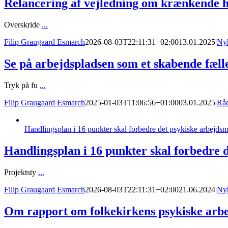
Relancering af vejledning om krænkende h
Overskride
...
Filip Graugaard Esmarch
2026-08-03T22:11:31+02:00
13.01.2025
|
Ny
Se på arbejdspladsen som et skabende fæll
Tryk på fu
...
Filip Graugaard Esmarch
2025-01-03T11:06:56+01:00
03.01.2025
|
Rå
Handlingsplan i 16 punkter skal forbedre det psykiske arbejdsm
Handlingsplan i 16 punkter skal forbedre 
Projektsty
...
Filip Graugaard Esmarch
2026-08-03T22:11:31+02:00
21.06.2024
|
Ny
Om rapport om folkekirkens psykiske arbej