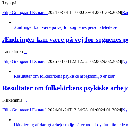
Tryk på i
...
Filip Graugaard Esmarch
2024-03-01T17:00:03+01:00
01.03.2024
|
Rå
Ændringer kan være på vej for sognenes personaleledelse
Ændringer kan være på vej for sognenes p
Landsforen
...
Filip Graugaard Esmarch
2026-08-03T22:12:32+02:00
29.02.2024
|
Ny
Resultater om folkekirkens psykiske arbejdsmiljø er klar
Resultater om folkekirkens psykiske arbejd
Kirkeminis
...
Filip Graugaard Esmarch
2024-01-24T12:34:28+01:00
24.01.2024
|
Ny
Håndtering af dårligt arbejdsmiljø på grund af dysfunktionelle 