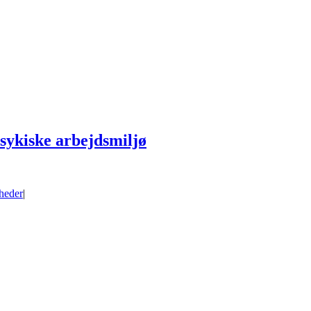
psykiske arbejdsmiljø
heder
|