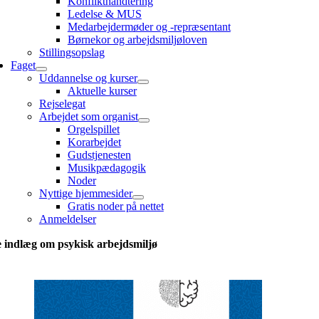
Konflikthåndtering
Ledelse & MUS
Medarbejdermøder og -repræsentant
Børnekor og arbejdsmiljøloven
Stillingsopslag
Faget
Uddannelse og kurser
Aktuelle kurser
Rejselegat
Arbejdet som organist
Orgelspillet
Korarbejdet
Gudstjenesten
Musikpædagogik
Noder
Nyttige hjemmesider
Gratis noder på nettet
Anmeldelser
e indlæg om psykisk arbejdsmiljø