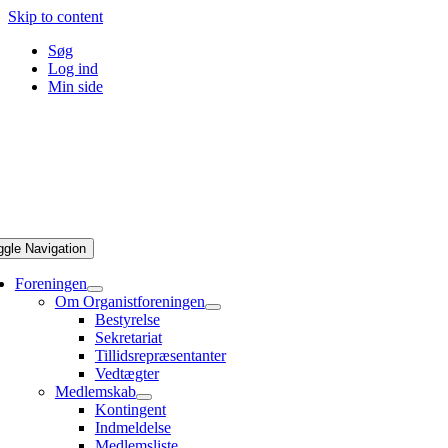
Skip to content
Søg
Log ind
Min side
ggle Navigation
Foreningen
Om Organistforeningen
Bestyrelse
Sekretariat
Tillidsrepræsentanter
Vedtægter
Medlemskab
Kontingent
Indmeldelse
Medlemsliste