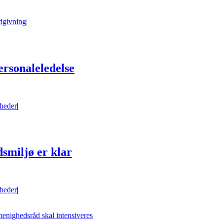
dgivning
|
ersonaleledelse
heder
|
smiljø er klar
heder
|
menighedsråd skal intensiveres