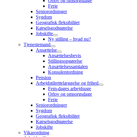
Orlov og omsorgsdage
Ferie
Seniorordninger
Sygdom
Geografisk fleksibilitet
Kørselsgodtgørelse
Jobskifte
Ny stilling – hvad nu?
Tjenestemand
Ansættelse
Ansættelsesbevis
Stillingsopgørelse
Ansættelsessamtalen
Konsulentordning
Pension
Arbejdstilrettelæggelse og frihed
Fem-dages arbejdsuge
Orlov og omsorgsdage
Ferie
Seniorordninger
Sygdom
Geografisk fleksibilitet
Kørselsgodtgørelse
Jobskifte
Vikarordning