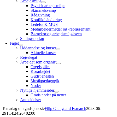
Arbejdsmiljø
Psykisk arbejdsmiljø
Skimmelsvamp
Rådgivning
Konflikthåndtering
Ledelse & MUS
Medarbejdermøder og -repræsentant
Børnekor og arbejdsmiljøloven
Stillingsopslag
Faget
Uddannelse og kurser
Aktuelle kurser
Rejselegat
Arbejdet som organist
Orgelspillet
Korarbejdet
Gudstjenesten
Musikpædagogik
Noder
Nyttige hjemmesider
Gratis noder på nettet
Anmeldelser
Temadag om gudstjeneste
Filip Graugaard Esmarch
2023-06-
29T14:24:26+02:00