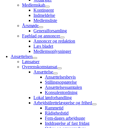
Medlemskab
Kontingent
Indmeldelse
Medlemsliste
Årsmøde
Generalforsamling
Fagblad og annoncer
Annoncer og redaktion
Læs bladet
Medlemsoplysninger
Ansættelsen
Lønsatser
Overenskomstansat
Ansættelse
Ansættelsesbevis
Stillingsopgørelse
Ansættelsessamtalen
Konsulentordning
Lokal lønforhandling
Arbejdstilrettelæggelse og frihed
Rammetid
Rådighedstid
Fem-dages arbejdsuge
Inddragelse af fast fridag