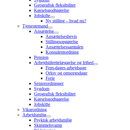
Geografisk fleksibilitet
Kørselsgodtgørelse
Jobskifte
Ny stilling – hvad nu?
Tjenestemand
Ansættelse
Ansættelsesbevis
Stillingsopgørelse
Ansættelsessamtalen
Konsulentordning
Pension
Arbejdstilrettelæggelse og frihed
Fem-dages arbejdsuge
Orlov og omsorgsdage
Ferie
Seniorordninger
Sygdom
Geografisk fleksibilitet
Kørselsgodtgørelse
Jobskifte
Vikarordning
Arbejdsmiljø
Psykisk arbejdsmiljø
Skimmelsvamp