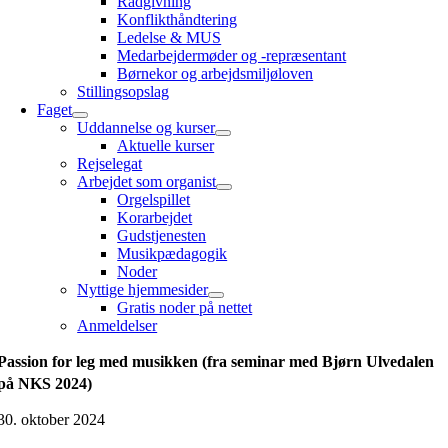
Rådgivning
Konflikthåndtering
Ledelse & MUS
Medarbejdermøder og -repræsentant
Børnekor og arbejdsmiljøloven
Stillingsopslag
Faget
Uddannelse og kurser
Aktuelle kurser
Rejselegat
Arbejdet som organist
Orgelspillet
Korarbejdet
Gudstjenesten
Musikpædagogik
Noder
Nyttige hjemmesider
Gratis noder på nettet
Anmeldelser
Passion for leg med musikken (fra seminar med Bjørn Ulvedalen
på NKS 2024)
30. oktober 2024