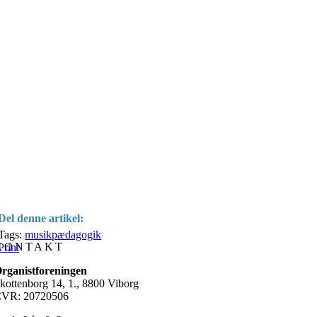
Del denne artikel:
Tags:
musikpædagogik
KONTAKT
Print
rganistforeningen
kottenborg 14, 1., 8800 Viborg
VR: 20720506