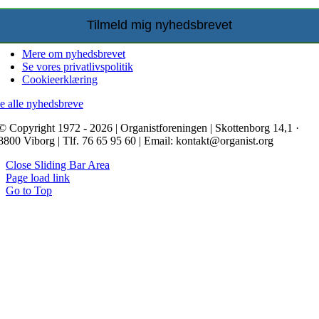
Mere om nyhedsbrevet
Se vores privatlivspolitik
Cookieerklæring
e alle nyhedsbreve
© Copyright 1972 - 2026 | Organistforeningen | Skottenborg 14,1 ·
8800 Viborg | Tlf. 76 65 95 60 | Email: kontakt@organist.org
Close Sliding Bar Area
Page load link
Go to Top