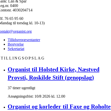
ank: Lån & Spar
eg.nr. 0400
ontonr. 4030204714
lf. 76 65 95 60
Mandag til torsdag kl. 10-13)
ontakt@organist.org
Tillidsrepræsentanter
Bestyrelse
Sekretariat
STILLINGSOPSLAG
Organist til Holsted Kirke, Næstved
Provsti, Roskilde Stift (genopslag)
37 timer ugentligt
Ansøgningsfrist: 10/8 2026 kl. 12.00
Organist og korleder til Faxe og Roholte