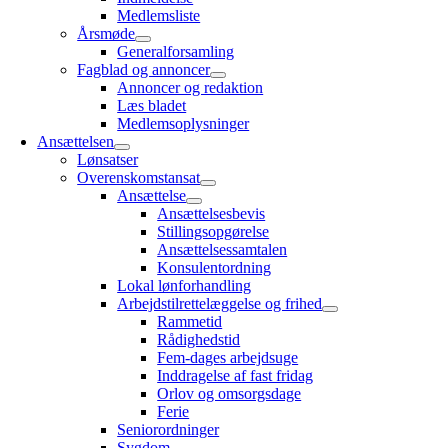
Medlemsliste
Årsmøde
Generalforsamling
Fagblad og annoncer
Annoncer og redaktion
Læs bladet
Medlemsoplysninger
Ansættelsen
Lønsatser
Overenskomstansat
Ansættelse
Ansættelsesbevis
Stillingsopgørelse
Ansættelsessamtalen
Konsulentordning
Lokal lønforhandling
Arbejdstilrettelæggelse og frihed
Rammetid
Rådighedstid
Fem-dages arbejdsuge
Inddragelse af fast fridag
Orlov og omsorgsdage
Ferie
Seniorordninger
Sygdom