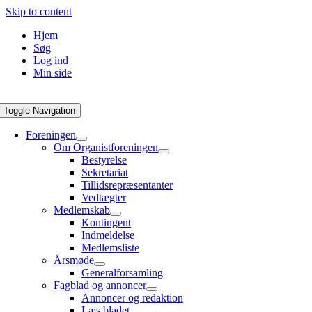
Skip to content
Hjem
Søg
Log ind
Min side
Toggle Navigation
Foreningen
Om Organistforeningen
Bestyrelse
Sekretariat
Tillidsrepræsentanter
Vedtægter
Medlemskab
Kontingent
Indmeldelse
Medlemsliste
Årsmøde
Generalforsamling
Fagblad og annoncer
Annoncer og redaktion
Læs bladet