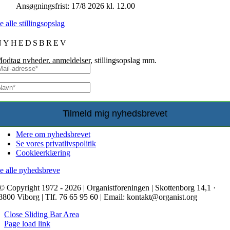
Ansøgningsfrist: 17/8 2026 kl. 12.00
e alle stillingsopslag
NYHEDSBREV
odtag nyheder, anmeldelser, stillingsopslag mm.
Mere om nyhedsbrevet
Se vores privatlivspolitik
Cookieerklæring
e alle nyhedsbreve
© Copyright 1972 - 2026 | Organistforeningen | Skottenborg 14,1 ·
8800 Viborg | Tlf. 76 65 95 60 | Email: kontakt@organist.org
Close Sliding Bar Area
Page load link