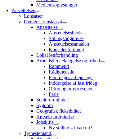
Medlemsoplysninger
Ansættelsen
Lønsatser
Overenskomstansat
Ansættelse
Ansættelsesbevis
Stillingsopgørelse
Ansættelsessamtalen
Konsulentordning
Lokal lønforhandling
Arbejdstilrettelæggelse og frihed
Rammetid
Rådighedstid
Fem-dages arbejdsuge
Inddragelse af fast fridag
Orlov og omsorgsdage
Ferie
Seniorordninger
Sygdom
Geografisk fleksibilitet
Kørselsgodtgørelse
Jobskifte
Ny stilling – hvad nu?
Tjenestemand
Ansættelse