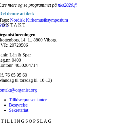
Læs mere og se programmet på
nks2020.fi
Del denne artikel:
Tags:
Nordisk Kirkemusiksymposium
KONTAKT
Print
rganistforeningen
kottenborg 14, 1., 8800 Viborg
VR: 20720506
ank: Lån & Spar
eg.nr. 0400
ontonr. 4030204714
lf. 76 65 95 60
Mandag til torsdag kl. 10-13)
ontakt@organist.org
Tillidsrepræsentanter
Bestyrelse
Sekretariat
STILLINGSOPSLAG