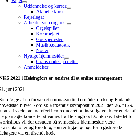
Faget
Uddannelse og kurser
Aktuelle kurser
Rejselegat
Arbejdet som organist
Orgelspillet
Korarbejdet
Gudstjenesten
Musikpædagogik
Noder
Nyttige hjemmesider
Gratis noder på nettet
Anmeldelser
NKS 2021 i Helsingfors er ændret til et online-arrangement
21. juni 2021
Som følge af en forværret corona-smitte i området omkring Finlands
hovedstad bliver Nordisk Kirkemusiksymposium 2021 den 26. til 29.
august i stedet gennemført i en reduceret online-udgave, hvor en del af
de planlagte koncerter streames fra Helsingfors Domkirke. I stedet for
workshops vil der desuden på symposiets hjemmeside være
præsentationer og foredrag, som er tilgængelige for registrerede
deltagere via en tilsendt kode.