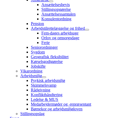
Ansættelsesbevis
Stillingsopgørelse
Ansættelsessamtalen
Konsulentordning
Pension
Arbejdstilrettelæggelse og frihed
Fem-dages arbejdsuge
Orlov og omsorgsdage
Ferie
Seniorordninger
Sygdom
Geografisk fleksibilitet
Kørselsgodtgørelse
Jobskifte
Vikarordning
Arbejdsmiljø
Psykisk arbejdsmiljø
Skimmelsvamp
Rådgivning
Konflikthåndtering
Ledelse & MUS
Medarbejdermøder og -repræsentant
Børnekor og arbejdsmiljøloven
Stillingsopslag