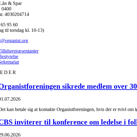
Lån & Spar
. 0400
r. 4030204714
 65 95 60
 til torsdag kl. 10-13)
t@organist.org
Tillidsrepræsentanter
Bestyrelse
Sekretariat
EDER
Organistforeningen sikrede medlem over 30.0
01.07.2026
Det kan betale sig at kontakte Organistforeningen, hvis der er tvivl om l
CBS inviterer til konference om ledelse i fo
29.06.2026