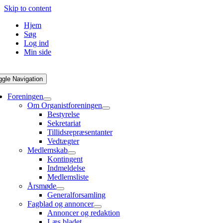
Skip to content
Hjem
Søg
Log ind
Min side
ggle Navigation
Foreningen
Om Organistforeningen
Bestyrelse
Sekretariat
Tillidsrepræsentanter
Vedtægter
Medlemskab
Kontingent
Indmeldelse
Medlemsliste
Årsmøde
Generalforsamling
Fagblad og annoncer
Annoncer og redaktion
Læs bladet