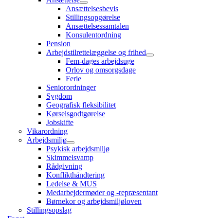
Ansættelsesbevis
Stillingsopgørelse
Ansættelsessamtalen
Konsulentordning
Pension
Arbejdstilrettelæggelse og frihed
Fem-dages arbejdsuge
Orlov og omsorgsdage
Ferie
Seniorordninger
Sygdom
Geografisk fleksibilitet
Kørselsgodtgørelse
Jobskifte
Vikarordning
Arbejdsmiljø
Psykisk arbejdsmiljø
Skimmelsvamp
Rådgivning
Konflikthåndtering
Ledelse & MUS
Medarbejdermøder og -repræsentant
Børnekor og arbejdsmiljøloven
Stillingsopslag