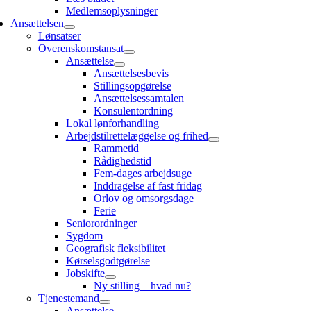
Medlemsoplysninger
Ansættelsen
Lønsatser
Overenskomstansat
Ansættelse
Ansættelsesbevis
Stillingsopgørelse
Ansættelsessamtalen
Konsulentordning
Lokal lønforhandling
Arbejdstilrettelæggelse og frihed
Rammetid
Rådighedstid
Fem-dages arbejdsuge
Inddragelse af fast fridag
Orlov og omsorgsdage
Ferie
Seniorordninger
Sygdom
Geografisk fleksibilitet
Kørselsgodtgørelse
Jobskifte
Ny stilling – hvad nu?
Tjenestemand
Ansættelse