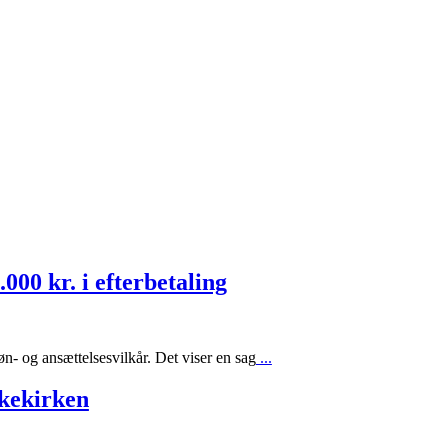
00 kr. i efterbetaling
øn- og ansættelsesvilkår. Det viser en sag
...
lkekirken