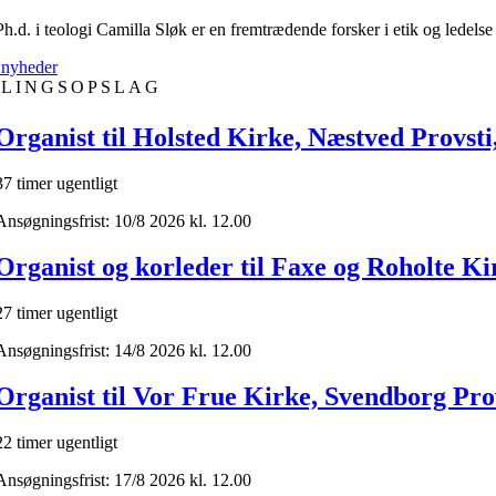
Ph.d. i teologi Camilla Sløk er en fremtrædende forsker i etik og lede
e nyheder
LLINGSOPSLAG
Organist til Holsted Kirke, Næstved Provsti,
37 timer ugentligt
Ansøgningsfrist: 10/8 2026 kl. 12.00
Organist og korleder til Faxe og Roholte Ki
27 timer ugentligt
Ansøgningsfrist: 14/8 2026 kl. 12.00
Organist til Vor Frue Kirke, Svendborg Prov
22 timer ugentligt
Ansøgningsfrist: 17/8 2026 kl. 12.00