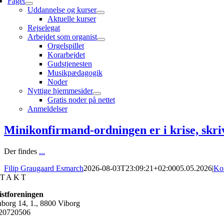
Faget
Uddannelse og kurser
Aktuelle kurser
Rejselegat
Arbejdet som organist
Orgelspillet
Korarbejdet
Gudstjenesten
Musikpædagogik
Noder
Nyttige hjemmesider
Gratis noder på nettet
Anmeldelser
Minikonfirmand-ordningen er i krise, skri
Der findes
...
Filip Graugaard Esmarch
2026-08-03T23:09:21+02:00
05.05.2026
|
Kor
TAKT
stforeningen
nborg 14, 1., 8800 Viborg
20720506