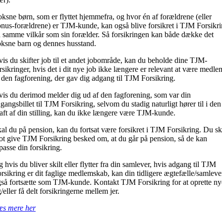
ksne børn, som er flyttet hjemmefra, og hvor én af forældrene (eller
nus-forældrene) er TJM-kunde, kan også blive forsikret i TJM Forsikr
 samme vilkår som sin forælder. Så forsikringen kan både dække det
ksne barn og dennes husstand.
is du skifter job til et andet jobområde, kan du beholde dine TJM-
rsikringer, hvis det i dit nye job ikke længere er relevant at være medle
 den fagforening, der gav dig adgang til TJM Forsikring.
is du derimod melder dig ud af den fagforening, som var din
gangsbillet til TJM Forsikring, selvom du stadig naturligt hører til i den 
aft af din stilling, kan du ikke længere være TJM-kunde.
al du på pension, kan du fortsat være forsikret i TJM Forsikring. Du sk
ot give TJM Forsikring besked om, at du går på pension, så de kan
lpasse din forsikring.
 hvis du bliver skilt eller flytter fra din samlever, hvis adgang til TJM
rsikring er dit faglige medlemskab, kan din tidligere ægtefælle/samleve
så fortsætte som TJM-kunde. Kontakt TJM Forsikring for at oprette ny
/eller få delt forsikringerne mellem jer.
æs mere her