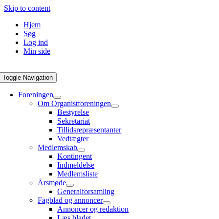
Skip to content
Hjem
Søg
Log ind
Min side
Toggle Navigation
Foreningen
Om Organistforeningen
Bestyrelse
Sekretariat
Tillidsrepræsentanter
Vedtægter
Medlemskab
Kontingent
Indmeldelse
Medlemsliste
Årsmøde
Generalforsamling
Fagblad og annoncer
Annoncer og redaktion
Læs bladet