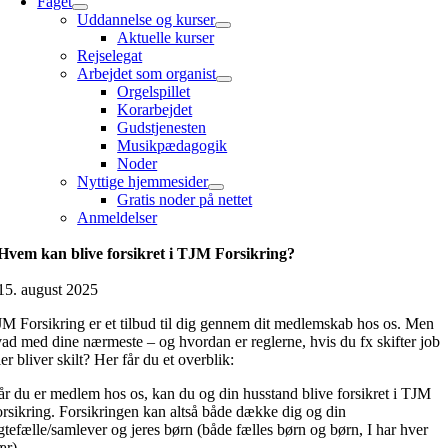
Faget
Uddannelse og kurser
Aktuelle kurser
Rejselegat
Arbejdet som organist
Orgelspillet
Korarbejdet
Gudstjenesten
Musikpædagogik
Noder
Nyttige hjemmesider
Gratis noder på nettet
Anmeldelser
Hvem kan blive forsikret i TJM Forsikring?
15. august 2025
M Forsikring er et tilbud til dig gennem dit medlemskab hos os. Men
ad med dine nærmeste – og hvordan er reglerne, hvis du fx skifter job
ler bliver skilt? Her får du et overblik:
r du er medlem hos os, kan du og din husstand blive forsikret i TJM
rsikring. Forsikringen kan altså både dække dig og din
tefælle/samlever og jeres børn (både fælles børn og børn, I har hver
ær).