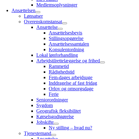
Medlemsoplysninger
Ansættelsen
Lønsatser
Overenskomstansat
Ansættelse
Ansættelsesbevis
Stillingsopgørelse
Ansættelsessamtalen
Konsulentordning
Lokal lønforhandling
Arbejdstilrettelæggelse og frihed
Rammetid
Rådighedstid
Fem-dages arbejdsuge
Inddragelse af fast fridag
Orlov og omsorgsdage
Ferie
Seniorordninger
Sygdom
Geografisk fleksibilitet
Kørselsgodtgørelse
Jobskifte
Ny stilling – hvad nu?
Tjenestemand
Ansættelse