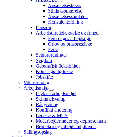
Ansættelsesbevis
Stillingsopgørelse
Ansættelsessamtalen
Konsulentordning
Pension
Arbejdstilrettelæggelse og frihed
Fem-dages arbejdsuge
Orlov og omsorgsdage
Ferie
Seniorordninger
Sygdom
Geografisk fleksibilitet
Kørselsgodtgørelse
Jobskifte
Vikarordning
Arbejdsmiljø
Psykisk arbejdsmiljø
Skimmelsvamp
Rådgivning
Konflikthåndtering
Ledelse & MUS
Medarbejdermøder og -repræsentant
Børnekor og arbejdsmiljøloven
Stillingsopslag