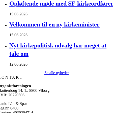
Opløftende møde med SF-kirkeordføre
15.06.2026
Velkommen til en ny kirkeminister
15.06.2026
Nyt kirkepolitisk udvalg har meget at
tale om
12.06.2026
Se alle nyheder
KONTAKT
rganistforeningen
kottenborg 14, 1., 8800 Viborg
VR: 20720506
ank: Lån & Spar
eg.nr. 0400
ontonr. 4030204714