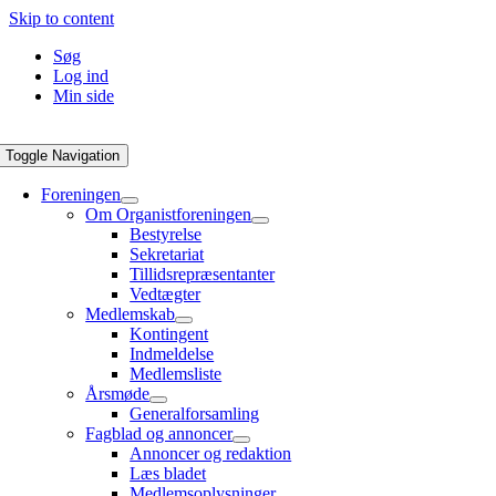
Skip to content
Søg
Log ind
Min side
Toggle Navigation
Foreningen
Om Organistforeningen
Bestyrelse
Sekretariat
Tillidsrepræsentanter
Vedtægter
Medlemskab
Kontingent
Indmeldelse
Medlemsliste
Årsmøde
Generalforsamling
Fagblad og annoncer
Annoncer og redaktion
Læs bladet
Medlemsoplysninger