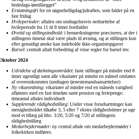
bededags-løntillægget”
Erstatningsfri
for en søgnehelligdag/juleaften, som falder på en
fast fridag
Hvileperioder
: aftalen om undtagelsesvis nedsættelse af
hvileperiode fra 11 til 8 timer bortfalder
Øvetid og stillingsindhold
: i bemærkningerne præciseres, at der i
stillingens timetal skal være plads til øvning, og at stillingen kun
efter gensidigt ønske kan indeholde ikke-organistopgaver
Barsel
: centralt aftalt forbedring af visse regler for barsel mv.
Oktober 2024
Udvidelse af dækningsområdet
: faste stillinger på mindre end 8
timer ugentligt samt alle vikariater på mindst en måned omfattes
af overenskomsten (undtagen tjenestemandsansættelser)
Ny vikarordning
: vikariater af mindre end en måneds varighed
aflønnes med en fast timeløn samt pension og feriepenge;
timeantal aftales individuelt
Supplerende rådighedstillæg
: Under visse forudsætninger kan
menighedsrådet tilkøbe 3, 5 eller 7 ekstra rådighedstimer pr uge
mod et tillæg på hhv. 3/20, 5/20 og 7/20 af stillingens
rådighedstillæg
Medarbejdermøder
: ny central aftale om medarbejdermøder i
folkekirken indføres.