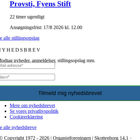
Provsti, Fyens Stift
22 timer ugentligt
Ansøgningsfrist: 17/8 2026 kl. 12.00
e alle stillingsopslag
NYHEDSBREV
odtag nyheder, anmeldelser, stillingsopslag mm.
Mere om nyhedsbrevet
Se vores privatlivspolitik
Cookieerklæring
e alle nyhedsbreve
© Copyright 1972 - 2026 | Organistforeningen | Skottenborg 14,1 ·