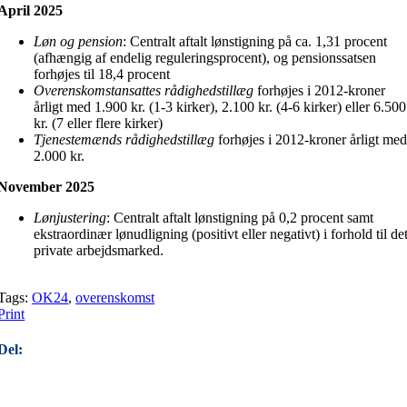
April 2025
Løn og pension
: Centralt aftalt lønstigning på ca. 1,31 procent
(afhængig af endelig reguleringsprocent), og p
e
nsionssatsen
forhøjes til 18,4 procent
Overenskomstansattes rådighedstillæg
forhøjes i 2012-kroner
årligt med 1.900 kr. (1-3 kirker), 2.100 kr. (4-6 kirker) eller 6.500
kr. (7 eller flere kirker)
Tjenestemænds rådighedstillæg
forhøjes i 2012-kroner årligt me
2.000 kr.
November 2025
Lønjustering
: Centralt aftalt lønstigning på 0,2 procent samt
ekstraordinær lønudligning (positivt eller negativt) i forhold til de
private arbejdsmarked.
Tags:
OK24
,
overenskomst
Print
Del: