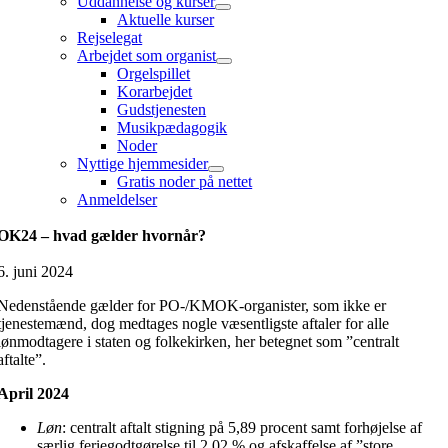
Uddannelse og kurser
Aktuelle kurser
Rejselegat
Arbejdet som organist
Orgelspillet
Korarbejdet
Gudstjenesten
Musikpædagogik
Noder
Nyttige hjemmesider
Gratis noder på nettet
Anmeldelser
OK24 – hvad gælder hvornår?
6. juni 2024
Nedenstående gælder for PO-/KMOK-organister, som ikke er
tjenestemænd, dog medtages nogle væsentligste aftaler for alle
lønmodtagere i staten og folkekirken, her betegnet som ”centralt
aftalte”.
April 2024
Løn
: centralt aftalt stigning på 5,89 procent samt forhøjelse af
særlig feriegodtgørelse til 2,02 % og afskaffelse af ”store