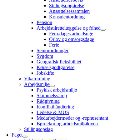
Stillingsopgørelse
Ansættelsessamtalen
Konsulentordning
Pension
Arbejdstilrettelæggelse og frihed
Fem-dages arbejdsuge
Orlov og omsorgsdage
Ferie
Seniorordninger
Sygdom
Geografisk fleksibilitet
Kørselsgodtgørelse
Jobskifte
Vikarordning
Arbejdsmiljø
Psykisk arbejdsmiljø
Skimmelsvamp
Rådgivning
Konflikthåndtering
Ledelse & MUS
Medarbejdermøder og -repræsentant
Børnekor og arbejdsmiljøloven
Stillingsopslag
Faget