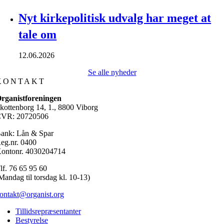
Nyt kirkepolitisk udvalg har meget at
tale om
12.06.2026
Se alle nyheder
KONTAKT
rganistforeningen
kottenborg 14, 1., 8800 Viborg
VR: 20720506
ank: Lån & Spar
eg.nr. 0400
ontonr. 4030204714
lf. 76 65 95 60
Mandag til torsdag kl. 10-13)
ontakt@organist.org
Tillidsrepræsentanter
Bestyrelse