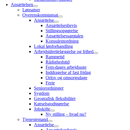
Ansættelsen
Lønsatser
Overenskomstansat
Ansættelse
Ansættelsesbevis
Stillingsopgørelse
Ansættelsessamtalen
Konsulentordning
Lokal lønforhandling
Arbejdstilrettelæggelse og frihed
Rammetid
Rådighedstid
Fem-dages arbejdsuge
Inddragelse af fast fridag
Orlov og omsorgsdage
Ferie
Seniorordninger
Sygdom
Geografisk fleksibilitet
Kørselsgodtgørelse
Jobskifte
Ny stilling – hvad nu?
Tjenestemand
Ansættelse
Ansættelsesbevis