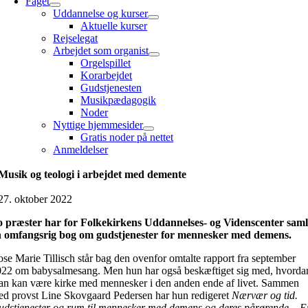
Faget
Uddannelse og kurser
Aktuelle kurser
Rejselegat
Arbejdet som organist
Orgelspillet
Korarbejdet
Gudstjenesten
Musikpædagogik
Noder
Nyttige hjemmesider
Gratis noder på nettet
Anmeldelser
Musik og teologi i arbejdet med demente
27. oktober 2022
o præster har for Folkekirkens Uddannelses- og Videnscenter saml
n omfangsrig bog om gudstjenester for mennesker med demens.
se Marie Tillisch står bag den ovenfor omtalte rapport fra september
22 om babysalmesang. Men hun har også beskæftiget sig med, hvorda
n kan være kirke med mennesker i den anden ende af livet. Sammen
d provst Line Skovgaard Pedersen har hun redigeret
Nærvær og tid.
dstjenester og rum til mennesker med demens og deres pårørende – E