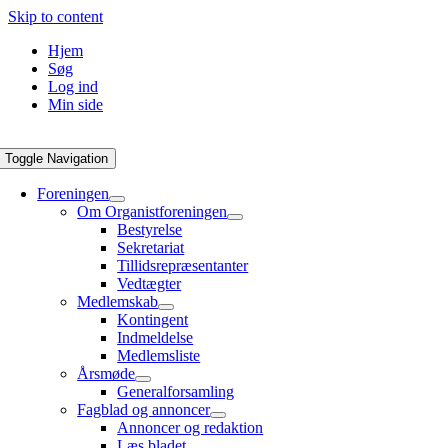
Skip to content
Hjem
Søg
Log ind
Min side
Toggle Navigation
Foreningen
Om Organistforeningen
Bestyrelse
Sekretariat
Tillidsrepræsentanter
Vedtægter
Medlemskab
Kontingent
Indmeldelse
Medlemsliste
Årsmøde
Generalforsamling
Fagblad og annoncer
Annoncer og redaktion
Læs bladet