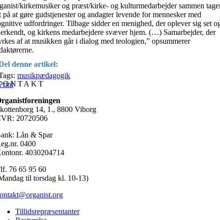
ganist/kirkemusiker og præst/kirke- og kulturmedarbejder sammen tage
t på at gøre gudstjenester og andagter levende for mennesker med
gnitive udfordringer. Tilbage sidder en menighed, der oplever sig set o
erkendt, og kirkens medarbejdere svæver hjem. (…) Samarbejder, der
yrkes af at musikken går i dialog med teologien,” opsummerer
daktørerne.
Del denne artikel:
Tags:
musikpædagogik
KONTAKT
Print
rganistforeningen
kottenborg 14, 1., 8800 Viborg
VR: 20720506
ank: Lån & Spar
eg.nr. 0400
ontonr. 4030204714
lf. 76 65 95 60
Mandag til torsdag kl. 10-13)
ontakt@organist.org
Tillidsrepræsentanter