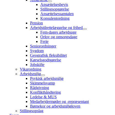
Ansættelsesbevis
Stillingsopgørelse
Ansættelsessamtalen
Konsulentordning
Pension
Arbejdstilrettelæggelse og frihed
Fem-dages arbejdsuge
Orlov og omsorgsdage
Ferie
Seniorordninger
Sygdom
Geografisk fleksibilitet
Kørselsgodtgørelse
Jobskifte
Vikarordning
Arbejdsmiljø
Psykisk arbejdsmiljø
Skimmelsvamp
Rådgivning
Konflikthåndtering
Ledelse & MUS
Medarbejdermøder og -repræsentant
Børnekor og arbejdsmiljøloven
Stillingsopslag