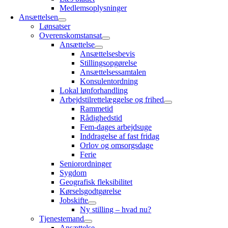
Medlemsoplysninger
Ansættelsen
Lønsatser
Overenskomstansat
Ansættelse
Ansættelsesbevis
Stillingsopgørelse
Ansættelsessamtalen
Konsulentordning
Lokal lønforhandling
Arbejdstilrettelæggelse og frihed
Rammetid
Rådighedstid
Fem-dages arbejdsuge
Inddragelse af fast fridag
Orlov og omsorgsdage
Ferie
Seniorordninger
Sygdom
Geografisk fleksibilitet
Kørselsgodtgørelse
Jobskifte
Ny stilling – hvad nu?
Tjenestemand
Ansættelse