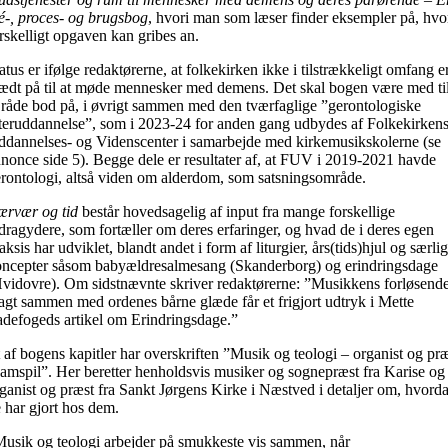
é-, proces- og brugsbog
, hvori man som læser finder eksempler på, hvo
rskelligt opgaven kan gribes an.
atus er ifølge redaktørerne, at folkekirken ikke i tilstrækkeligt omfang e
ædt på til at møde mennesker med demens. Det skal bogen være med ti
 råde bod på, i øvrigt sammen med den tværfaglige ”gerontologiske
teruddannelse”, som i 2023-24 for anden gang udbydes af Folkekirken
dannelses- og Videnscenter i samarbejde med kirkemusikskolerne (se
nonce side 5). Begge dele er resultater af, at FUV i 2019-2021 havde
rontologi, altså viden om alderdom, som satsningsområde.
ærvær og tid
består hovedsagelig af input fra mange forskellige
dragydere, som fortæller om deres erfaringer, og hvad de i deres egen
aksis har udviklet, blandt andet i form af liturgier, års(tids)hjul og særli
ncepter såsom babyældresalmesang (Skanderborg) og erindringsdage
vidovre). Om sidstnævnte skriver redaktørerne: ”Musikkens forløsend
gt sammen med ordenes bårne glæde får et frigjort udtryk i Mette
defogeds artikel om Erindringsdage.”
 af bogens kapitler har overskriften ”Musik og teologi – organist og pr
samspil”. Her beretter henholdsvis musiker og sognepræst fra Karise og
ganist og præst fra Sankt Jørgens Kirke i Næstved i detaljer om, hvord
 har gjort hos dem.
usik og teologi arbejder på smukkeste vis sammen, når