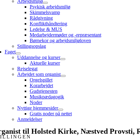
Arbejdsmiljø
Psykisk arbejdsmiljø
Skimmelsvamp
Rådgivning
Konflikthåndtering
Ledelse & MUS
Medarbejdermøder og -repræsentant
Børnekor og arbejdsmiljøloven
Stillingsopslag
Faget
Uddannelse og kurser
Aktuelle kurser
Rejselegat
Arbejdet som organist
Orgelspillet
Korarbejdet
Gudstjenesten
Musikpædagogik
Noder
Nyttige hjemmesider
Gratis noder på nettet
Anmeldelser
ganist til Holsted Kirke, Næstved Provsti, R
ILLINGEN