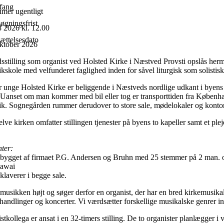
fang
imer ugentligt
øgningsfrist
8 2026 kl. 12.00
ættelsesdato
oktober 2026
dsstilling som organist ved Holsted Kirke i Næstved Provsti opslås herm
kskole med velfunderet faglighed inden for såvel liturgisk som solistis
 unge Holsted Kirke er beliggende i Næstveds nordlige udkant i byens st
. Uanset om man kommer med bil eller tog er transporttiden fra Københa
k. Sognegården rummer derudover to store sale, mødelokaler og kontorf
lve kirken omfatter stillingen tjenester på byens to kapeller samt et pl
ter:
 bygget af firmaet P.G. Andersen og Bruhn med 25 stemmer på 2 man. og 
Kawai
laverer i begge sale.
 musikken højt og søger derfor en organist, der har en bred kirkemusika
 handlinger og koncerter. Vi værdsætter forskellige musikalske genrer i
stkollega er ansat i en 32-timers stilling. De to organister planlægger i