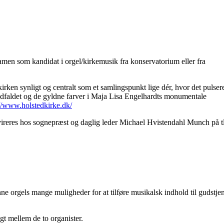
amen som kandidat i orgel/kirkemusik fra konservatorium eller fra
irken synligt og centralt som et samlingspunkt lige dér, hvor det pulse
indfaldet og de gyldne farver i Maja Lisa Engelhardts monumentale
://www.holstedkirke.dk/
ekvireres hos sognepræst og daglig leder Michael Hvistendahl Munch på tl
e orgels mange muligheder for at tilføre musikalsk indhold til gudstjen
igt mellem de to organister.