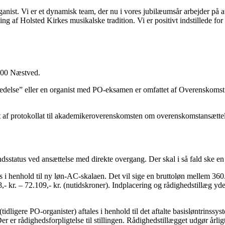
rganist. Vi er et dynamisk team, der nu i vores jubilæumsår arbejder på a
g af Holsted Kirkes musikalske tradition. Vi er positivt indstillede for
700 Næstved.
else” eller en organist med PO-eksamen er omfattet af Overenskomst 
et af protokollat til akademikeroverenskomsten om overenskomstansætte
sstatus ved ansættelse med direkte overgang. Der skal i så fald ske en k
enhold til ny løn-AC-skalaen. Det vil sige en bruttoløn mellem 360.853,
8,- kr. – 72.109,- kr. (nutidskroner). Indplacering og rådighedstillæg yd
igere PO-organister) aftales i henhold til det aftalte basisløntrinssyste
Der er rådighedsforpligtelse til stillingen. Rådighedstillægget udgør årlig