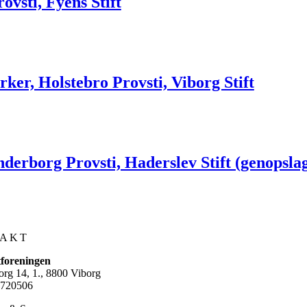
ovsti, Fyens Stift
ker, Holstebro Provsti, Viborg Stift
derborg Provsti, Haderslev Stift (genopsla
AKT
tforeningen
org 14, 1., 8800 Viborg
720506