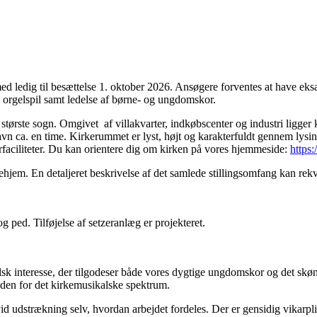
ed ledig til besættelse 1. oktober 2026. Ansøgere forventes at have eks
k orgelspil samt ledelse af børne- og ungdomskor.
ørste sogn. Omgivet af villakvarter, indkøbscenter og industri ligger k
vn ca. en time. Kirkerummet er lyst, højt og karakterfuldt gennem lys
aciliteter. Du kan orientere dig om kirken på vores hjemmeside:
https
ejehjem. En detaljeret beskrivelse af det samlede stillingsomfang kan r
ped. Tilføjelse af setzeranlæg er projekteret.
lsk interesse, der tilgodeser både vores dygtige ungdomskor og det skønn
nden for det kirkemusikalske spektrum.
 vid udstrækning selv, hvordan arbejdet fordeles. Der er gensidig vikarpl