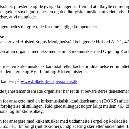
rådet, præsterne og de øvrige kolleger ser frem til at tilknytte en ny o
et gælder såvel gudstjenesten og den liturgiske musik som videreudviklin
idste, at vi manglede.
ngen bedes du gøre rede for dine faglige kompetencer.
se
se sker ved Holsted Sogns Menighedsråd beliggende Holsted Allé 1, 4
sen af en organist med eksamen som ”Kirkemusiker med Orgel og Korled
r med en kirkemusikalsk kandidat- eller bacheloruddannelse er omfatt
kademikerne og By-, Land- og Kirkeministeriet.
 kan ses på
www.folkekirkenspersonale.dk
.
 tjenestemandsansatte organister har ret til at bevare deres tjenestemand
 for ansøgere med en kirkemusikalsk kandidateksamen (DOKS) aftales i h
forpligtelse til stillingen. Rådighedstillægget udgør årligt mellem 46.42
tions- og funktionstillæg.
 for ansøgere med kirkemusiker med uddannelse i orgel og korledelse (tidl
365.841,- kr. årligt (nutidskroner). Indplacering sker efter anciennitet. 