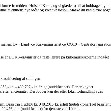
t forme fremtidens Holsted Kirke, og vi glæder os til at inddrage dig i 
 dine eventuelle nye idéer og kreative udspil. Måske du kan tilføre noge
mellem By,- Land- og Kirkeministeriet og CO10 – Centralorganisation
lse af DOKS-organister og faste lærere på kirkemusikskolerne indgået
lassificering af stillingen
- kr. – 439.707,- kr. årligt (nutidskroner). Der er knyttet
es efter anciennitet. Derudover kan der efter lokal forhandling ydes
m. Basistrin 1 udgør kr. 348.201,- kr. årligt (nutidskroner) og basislønt
t 29.476,- kr. (nutidskroner) for tjeneste ved 1 kirke.