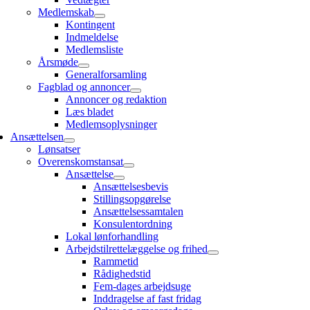
Medlemskab
Kontingent
Indmeldelse
Medlemsliste
Årsmøde
Generalforsamling
Fagblad og annoncer
Annoncer og redaktion
Læs bladet
Medlemsoplysninger
Ansættelsen
Lønsatser
Overenskomstansat
Ansættelse
Ansættelsesbevis
Stillingsopgørelse
Ansættelsessamtalen
Konsulentordning
Lokal lønforhandling
Arbejdstilrettelæggelse og frihed
Rammetid
Rådighedstid
Fem-dages arbejdsuge
Inddragelse af fast fridag