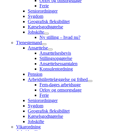
Orlov og omsorgsdage
Ferie
Seniorordninger
Sygdom
Geografisk fleksibilitet
Kørselsgodtgørelse
Jobskifte
Ny stilling – hvad nu?
Tjenestemand
Ansættelse
Ansættelsesbevis
Stillingsopgørelse
Ansættelsessamtalen
Konsulentordning
Pension
Arbejdstilrettelæggelse og frihed
Fem-dages arbejdsuge
Orlov og omsorgsdage
Ferie
Seniorordninger
Sygdom
Geografisk fleksibilitet
Kørselsgodtgørelse
Jobskifte
Vikarordning