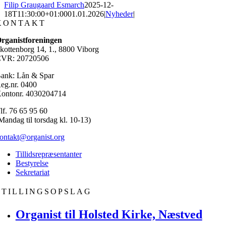
Filip Graugaard Esmarch
2025-12-
18T11:30:00+01:00
01.01.2026
|
Nyheder
|
KONTAKT
rganistforeningen
kottenborg 14, 1., 8800 Viborg
VR: 20720506
ank: Lån & Spar
eg.nr. 0400
ontonr. 4030204714
lf. 76 65 95 60
Mandag til torsdag kl. 10-13)
ontakt@organist.org
Tillidsrepræsentanter
Bestyrelse
Sekretariat
STILLINGSOPSLAG
Organist til Holsted Kirke, Næstved