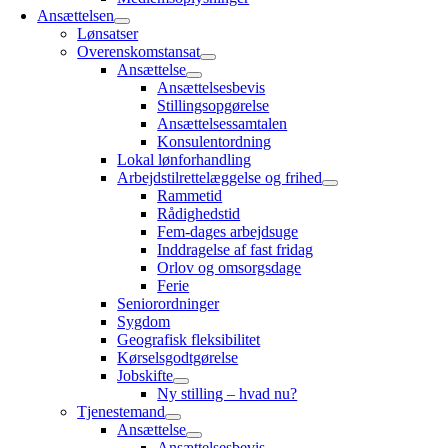
Ansættelsen
Lønsatser
Overenskomstansat
Ansættelse
Ansættelsesbevis
Stillingsopgørelse
Ansættelsessamtalen
Konsulentordning
Lokal lønforhandling
Arbejdstilrettelæggelse og frihed
Rammetid
Rådighedstid
Fem-dages arbejdsuge
Inddragelse af fast fridag
Orlov og omsorgsdage
Ferie
Seniorordninger
Sygdom
Geografisk fleksibilitet
Kørselsgodtgørelse
Jobskifte
Ny stilling – hvad nu?
Tjenestemand
Ansættelse
Ansættelsesbevis