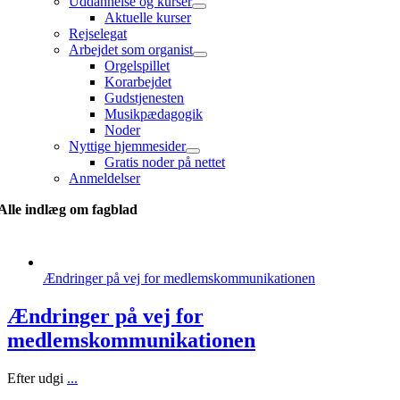
Uddannelse og kurser
Aktuelle kurser
Rejselegat
Arbejdet som organist
Orgelspillet
Korarbejdet
Gudstjenesten
Musikpædagogik
Noder
Nyttige hjemmesider
Gratis noder på nettet
Anmeldelser
Alle indlæg om fagblad
Ændringer på vej for medlemskommunikationen
Ændringer på vej for
medlemskommunikationen
Efter udgi
...