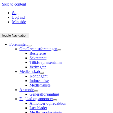
Skip to content
Søg
Log ind
Min side
Toggle Navigation
Foreningen
Om Organistforeningen
Bestyrelse
Sekretariat
Tillidsrepræsentanter
Vedtægter
Medlemskab
Kontingent
Indmeldelse
Medlemsliste
Årsmøde
Generalforsamling
Fagblad og annoncer
Annoncer og redaktion
Læs bladet
Medlemsoplysninger