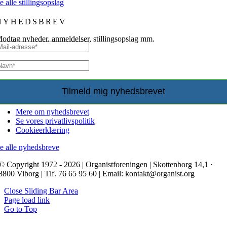
e alle stillingsopslag
NYHEDSBREV
odtag nyheder, anmeldelser, stillingsopslag mm.
Mere om nyhedsbrevet
Se vores privatlivspolitik
Cookieerklæring
e alle nyhedsbreve
© Copyright 1972 - 2026 | Organistforeningen | Skottenborg 14,1 ·
8800 Viborg | Tlf. 76 65 95 60 | Email: kontakt@organist.org
Close Sliding Bar Area
Page load link
Go to Top