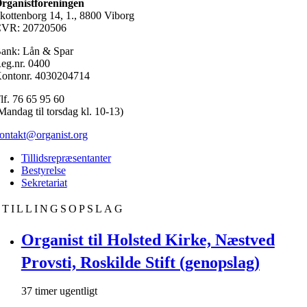
rganistforeningen
kottenborg 14, 1., 8800 Viborg
VR: 20720506
ank: Lån & Spar
eg.nr. 0400
ontonr. 4030204714
lf. 76 65 95 60
Mandag til torsdag kl. 10-13)
ontakt@organist.org
Tillidsrepræsentanter
Bestyrelse
Sekretariat
STILLINGSOPSLAG
Organist til Holsted Kirke, Næstved
Provsti, Roskilde Stift (genopslag)
37 timer ugentligt