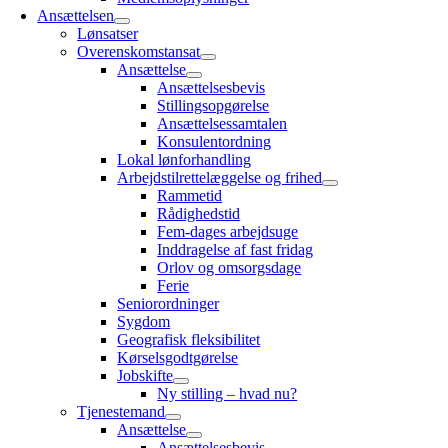
Ansættelsen
Lønsatser
Overenskomstansat
Ansættelse
Ansættelsesbevis
Stillingsopgørelse
Ansættelsessamtalen
Konsulentordning
Lokal lønforhandling
Arbejdstilrettelæggelse og frihed
Rammetid
Rådighedstid
Fem-dages arbejdsuge
Inddragelse af fast fridag
Orlov og omsorgsdage
Ferie
Seniorordninger
Sygdom
Geografisk fleksibilitet
Kørselsgodtgørelse
Jobskifte
Ny stilling – hvad nu?
Tjenestemand
Ansættelse
Ansættelsesbevis