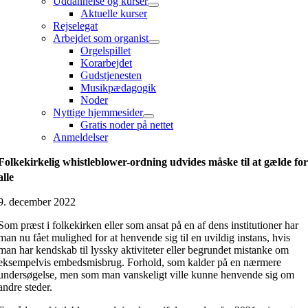
Uddannelse og kurser
Aktuelle kurser
Rejselegat
Arbejdet som organist
Orgelspillet
Korarbejdet
Gudstjenesten
Musikpædagogik
Noder
Nyttige hjemmesider
Gratis noder på nettet
Anmeldelser
Folkekirkelig whistleblower-ordning udvides måske til at gælde fo
alle
9. december 2022
Som præst i folkekirken eller som ansat på en af dens institutioner har
man nu fået mulighed for at henvende sig til en uvildig instans, hvis
man har kendskab til lyssky aktiviteter eller begrundet mistanke om
eksempelvis embedsmisbrug. Forhold, som kalder på en nærmere
undersøgelse, men som man vanskeligt ville kunne henvende sig om
andre steder.