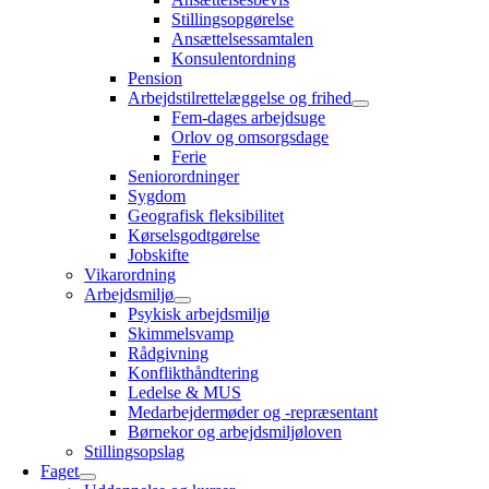
Stillingsopgørelse
Ansættelsessamtalen
Konsulentordning
Pension
Arbejdstilrettelæggelse og frihed
Fem-dages arbejdsuge
Orlov og omsorgsdage
Ferie
Seniorordninger
Sygdom
Geografisk fleksibilitet
Kørselsgodtgørelse
Jobskifte
Vikarordning
Arbejdsmiljø
Psykisk arbejdsmiljø
Skimmelsvamp
Rådgivning
Konflikthåndtering
Ledelse & MUS
Medarbejdermøder og -repræsentant
Børnekor og arbejdsmiljøloven
Stillingsopslag
Faget