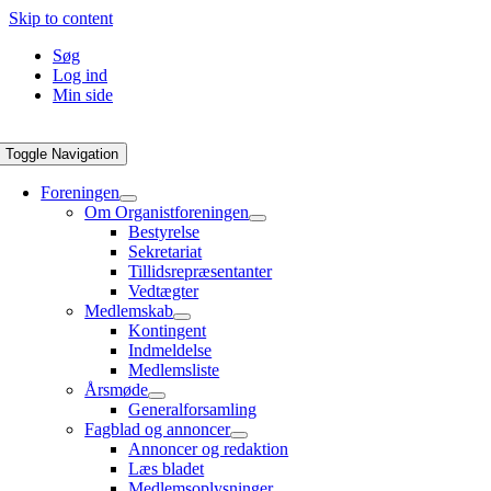
Skip to content
Søg
Log ind
Min side
Toggle Navigation
Foreningen
Om Organistforeningen
Bestyrelse
Sekretariat
Tillidsrepræsentanter
Vedtægter
Medlemskab
Kontingent
Indmeldelse
Medlemsliste
Årsmøde
Generalforsamling
Fagblad og annoncer
Annoncer og redaktion
Læs bladet
Medlemsoplysninger