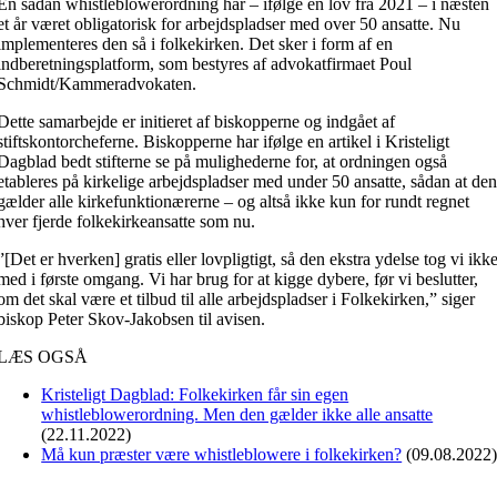
En sådan whistleblowerordning har – ifølge en lov fra 2021 – i næsten
et år været obligatorisk for arbejdspladser med over 50 ansatte. Nu
implementeres den så i folkekirken. Det sker i form af en
indberetningsplatform, som bestyres af advokatfirmaet Poul
Schmidt/Kammeradvokaten.
Dette samarbejde er initieret af biskopperne og indgået af
stiftskontorcheferne. Biskopperne har ifølge en artikel i Kristeligt
Dagblad bedt stifterne se på mulighederne for, at ordningen også
etableres på kirkelige arbejdspladser med under 50 ansatte, sådan at de
gælder alle kirkefunktionærerne – og altså ikke kun for rundt regnet
hver fjerde folkekirkeansatte som nu.
”[Det er hverken] gratis eller lovpligtigt, så den ekstra ydelse tog vi ikk
med i første omgang. Vi har brug for at kigge dybere, før vi beslutter,
om det skal være et tilbud til alle arbejdspladser i Folkekirken,” siger
biskop Peter Skov-Jakobsen til avisen.
LÆS OGSÅ
Kristeligt Dagblad: Folkekirken får sin egen
whistleblowerordning. Men den gælder ikke alle ansatte
(22.11.2022)
Må kun præster være whistleblowere i folkekirken?
(09.08.2022