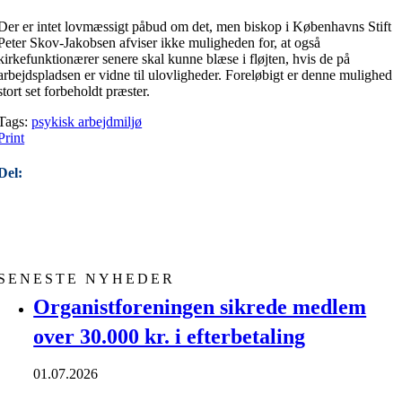
Der er intet lovmæssigt påbud om det, men biskop i Københavns Stift
Peter Skov-Jakobsen afviser ikke muligheden for, at også
kirkefunktionærer senere skal kunne blæse i fløjten, hvis de på
arbejdspladsen er vidne til ulovligheder. Foreløbigt er denne mulighed
stort set forbeholdt præster.
Tags:
psykisk arbejdmiljø
Print
Del:
SENESTE NYHEDER
Organistforeningen sikrede medlem
over 30.000 kr. i efterbetaling
01.07.2026