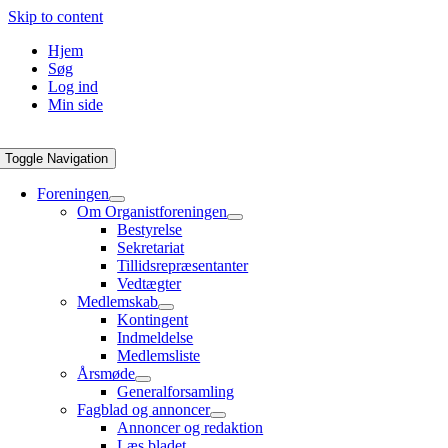
Skip to content
Hjem
Søg
Log ind
Min side
Toggle Navigation
Foreningen
Om Organistforeningen
Bestyrelse
Sekretariat
Tillidsrepræsentanter
Vedtægter
Medlemskab
Kontingent
Indmeldelse
Medlemsliste
Årsmøde
Generalforsamling
Fagblad og annoncer
Annoncer og redaktion
Læs bladet