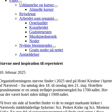
Faget
Uddannelse og kurser
Aktuelle kurser
Rejselegat
Arbejdet som organist
Orgelspillet
Korarbejdet
Gudstjenesten
Musikpædagogik
Noder
Nyttige hjemmesider
Gratis noder på nettet
Anmeldelser
Stævne med inspiration til repertoiret
10. februar 2025
Organistforeningens stævne finder i 2025 sted på Hotel Kirstine i hjerte
af Næstved – fra søndag den 18. til onsdag den 21. maj. Hotellets
grundstamme er en smuk trefløjet postmestergård fra 1700-tallet. Her
har der været hotel siden tidligt i 1900-tallet.
På hver sin side af hotellet finder vi de to meget markante kirker i
Næstveds middelalderlige bykerne: Sct. Peders Kirke og Sct. Mortens
Kirke. En stor del af stævneprogrammet vil finde sted enten i disse