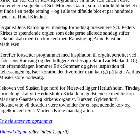
kirker eller i sognehuset Sct. Mortens Gaard, som i forhold til hotellet e
et finde i en tredje retning – og i alle tre tilfælde blot et par hundrede
meter fra Hotel Kirstine.
Organist Jens Ramsing vil mandag formiddag præsentere Sct. Peders
Kirkes to spændende orgler, som deltagerne allerede søndag stifter
bekendtskab med i en koncert med Ramsing og Anne Kirstine
Mathiesen.
Herefter fortsætter programmet med inspiration til orgelrepertoiret ved
både Jens Ramsing og den tidligere Vestervig-rektor Ivar Mæland. Og
om eftermiddagen kommer Erik Sommer og giver inspiration til
fællessangen og især korarbejdet, hvorefter man kan gå på jagt i Aarhu
Musiks store nodesalg.
I skoven ved Susåen lige nord for Næstved ligger Herlufsholm. Tirsdag
formiddag skal vi i Herlufsholm Kirke fejre gudstjeneste med biskop
Marianne Gaarden og kirkens organist, Karsten Gyldendorf.
Sidstnævnte vil desuden være tovholder for en spændende kor- og
orgelkoncert i Sct. Mortens Kirke mandag aften.
Se hele stævneprogrammet
Tilmeld dig nu
(eller inden 1. april)