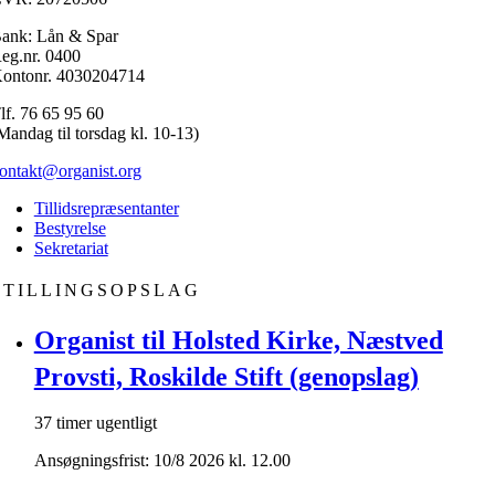
ank: Lån & Spar
eg.nr. 0400
ontonr. 4030204714
lf. 76 65 95 60
Mandag til torsdag kl. 10-13)
ontakt@organist.org
Tillidsrepræsentanter
Bestyrelse
Sekretariat
STILLINGSOPSLAG
Organist til Holsted Kirke, Næstved
Provsti, Roskilde Stift (genopslag)
37 timer ugentligt
Ansøgningsfrist: 10/8 2026 kl. 12.00