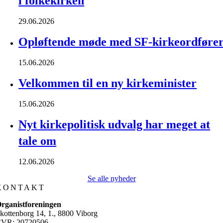
i folkekirken
29.06.2026
Opløftende møde med SF-kirkeordføre
15.06.2026
Velkommen til en ny kirkeminister
15.06.2026
Nyt kirkepolitisk udvalg har meget at
tale om
12.06.2026
Se alle nyheder
KONTAKT
rganistforeningen
kottenborg 14, 1., 8800 Viborg
VR: 20720506