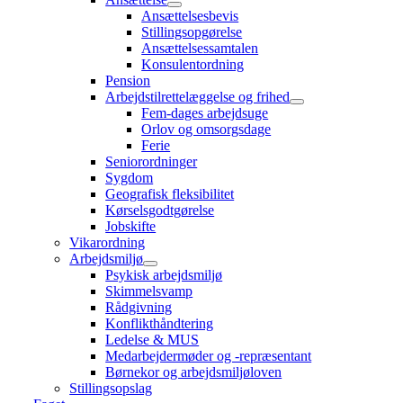
Ansættelsesbevis
Stillingsopgørelse
Ansættelsessamtalen
Konsulentordning
Pension
Arbejdstilrettelæggelse og frihed
Fem-dages arbejdsuge
Orlov og omsorgsdage
Ferie
Seniorordninger
Sygdom
Geografisk fleksibilitet
Kørselsgodtgørelse
Jobskifte
Vikarordning
Arbejdsmiljø
Psykisk arbejdsmiljø
Skimmelsvamp
Rådgivning
Konflikthåndtering
Ledelse & MUS
Medarbejdermøder og -repræsentant
Børnekor og arbejdsmiljøloven
Stillingsopslag