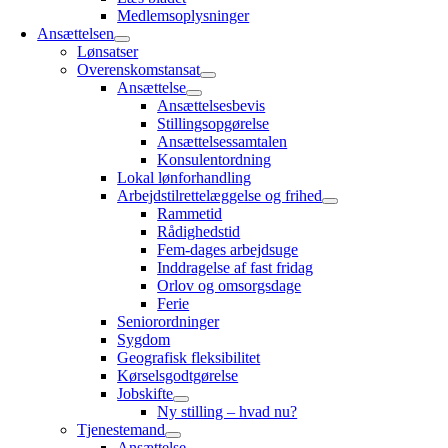
Medlemsoplysninger
Ansættelsen
Lønsatser
Overenskomstansat
Ansættelse
Ansættelsesbevis
Stillingsopgørelse
Ansættelsessamtalen
Konsulentordning
Lokal lønforhandling
Arbejdstilrettelæggelse og frihed
Rammetid
Rådighedstid
Fem-dages arbejdsuge
Inddragelse af fast fridag
Orlov og omsorgsdage
Ferie
Seniorordninger
Sygdom
Geografisk fleksibilitet
Kørselsgodtgørelse
Jobskifte
Ny stilling – hvad nu?
Tjenestemand
Ansættelse