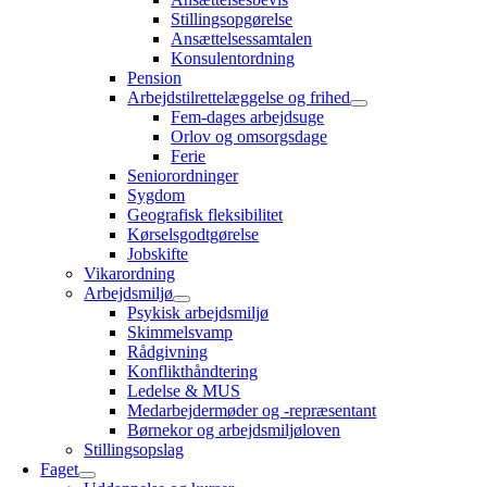
Stillingsopgørelse
Ansættelsessamtalen
Konsulentordning
Pension
Arbejdstilrettelæggelse og frihed
Fem-dages arbejdsuge
Orlov og omsorgsdage
Ferie
Seniorordninger
Sygdom
Geografisk fleksibilitet
Kørselsgodtgørelse
Jobskifte
Vikarordning
Arbejdsmiljø
Psykisk arbejdsmiljø
Skimmelsvamp
Rådgivning
Konflikthåndtering
Ledelse & MUS
Medarbejdermøder og -repræsentant
Børnekor og arbejdsmiljøloven
Stillingsopslag
Faget