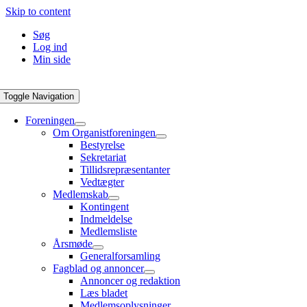
Skip to content
Søg
Log ind
Min side
Toggle Navigation
Foreningen
Om Organistforeningen
Bestyrelse
Sekretariat
Tillidsrepræsentanter
Vedtægter
Medlemskab
Kontingent
Indmeldelse
Medlemsliste
Årsmøde
Generalforsamling
Fagblad og annoncer
Annoncer og redaktion
Læs bladet
Medlemsoplysninger