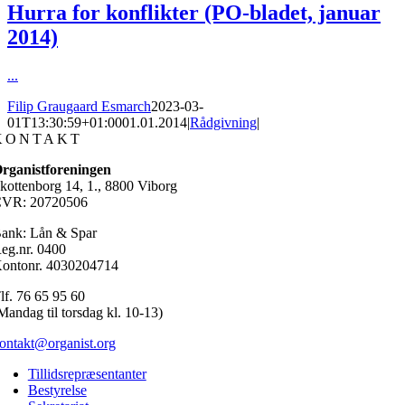
Hurra for konflikter (PO-bladet, januar
2014)
...
Filip Graugaard Esmarch
2023-03-
01T13:30:59+01:00
01.01.2014
|
Rådgivning
|
KONTAKT
rganistforeningen
kottenborg 14, 1., 8800 Viborg
VR: 20720506
ank: Lån & Spar
eg.nr. 0400
ontonr. 4030204714
lf. 76 65 95 60
Mandag til torsdag kl. 10-13)
ontakt@organist.org
Tillidsrepræsentanter
Bestyrelse