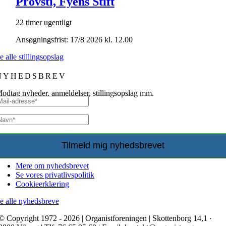
Provsti, Fyens Stift
22 timer ugentligt
Ansøgningsfrist: 17/8 2026 kl. 12.00
e alle stillingsopslag
NYHEDSBREV
odtag nyheder, anmeldelser, stillingsopslag mm.
Mere om nyhedsbrevet
Se vores privatlivspolitik
Cookieerklæring
e alle nyhedsbreve
© Copyright 1972 - 2026 | Organistforeningen | Skottenborg 14,1 ·