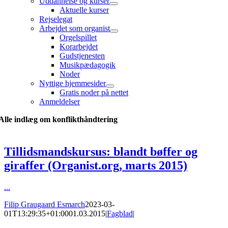
Uddannelse og kurser
Aktuelle kurser
Rejselegat
Arbejdet som organist
Orgelspillet
Korarbejdet
Gudstjenesten
Musikpædagogik
Noder
Nyttige hjemmesider
Gratis noder på nettet
Anmeldelser
Alle indlæg om konflikthåndtering
Tillidsmandskursus: blandt bøffer og
giraffer (Organist.org, marts 2015)
...
Filip Graugaard Esmarch
2023-03-
01T13:29:35+01:00
01.03.2015
|
Fagblad
|