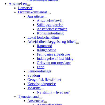
Ansættelsen
Lønsatser
Overenskomstansat
Ansættelse
Ansættelsesbevis
Stillingsopgørelse
Ansættelsessamtalen
Konsulentordning
Lokal lønforhandling
Arbejdstilrettelæggelse og frihed
Rammetid
Rådighedstid
Fem-dages arbejdsuge
Inddragelse af fast fridag
Orlov og omsorgsdage
Ferie
Seniorordninger
Sygdom
Geografisk fleksibilitet
Kørselsgodtgørelse
Jobskifte
Ny stilling – hvad nu?
Tjenestemand
Ansættelse
Ansættelsesbevis