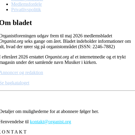
Medlemsfordele
Privatlivspolitik
Om bladet
Organistforeningen udgav frem til maj 2026 medlemsbladet
Organist.org
seks gange om året. Bladet indeholder informationer om
alt, hvad der rører sig på organistområdet (ISSN: 2246-7882)
I efteråret 2026 erstattet
Organist.org
af et internetmedie og et trykt
magasin under det samlende navn Musiker i kirken.
Annoncer og redaktion
Se bagkataloget
Modtag Musiker i kirken
Detaljer om mulighederne for at abonnere følger her.
Henvendelse til
kontakt@organist.org
KONTAKT