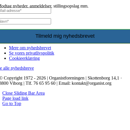
odtag nyheder, anmeldelser, stillingsopslag mm.
Mere om nyhedsbrevet
Se vores privatlivspolitik
Cookieerklæring
e alle nyhedsbreve
© Copyright 1972 - 2026 | Organistforeningen | Skottenborg 14,1 ·
8800 Viborg | Tlf. 76 65 95 60 | Email: kontakt@organist.org
Close Sliding Bar Area
Page load link
Go to Top