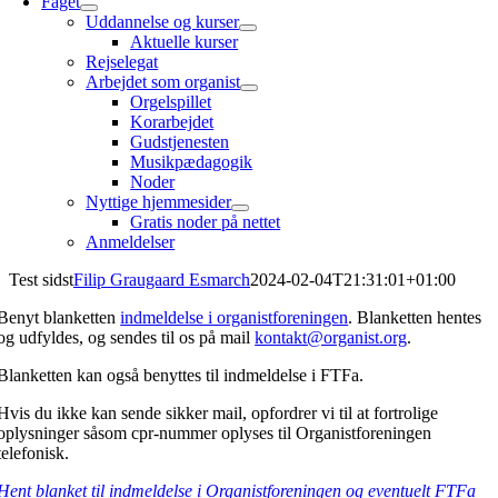
Faget
Uddannelse og kurser
Aktuelle kurser
Rejselegat
Arbejdet som organist
Orgelspillet
Korarbejdet
Gudstjenesten
Musikpædagogik
Noder
Nyttige hjemmesider
Gratis noder på nettet
Anmeldelser
Test sidst
Filip Graugaard Esmarch
2024-02-04T21:31:01+01:00
Benyt blanketten
indmeldelse i organistforeningen
. Blanketten hentes
og udfyldes, og sendes til os på mail
kontakt@organist.org
.
Blanketten kan også benyttes til indmeldelse i FTFa.
Hvis du ikke kan sende sikker mail, opfordrer vi til at fortrolige
oplysninger såsom cpr-nummer oplyses til Organistforeningen
telefonisk.
Hent blanket til indmeldelse i Organistforeningen og eventuelt FTFa