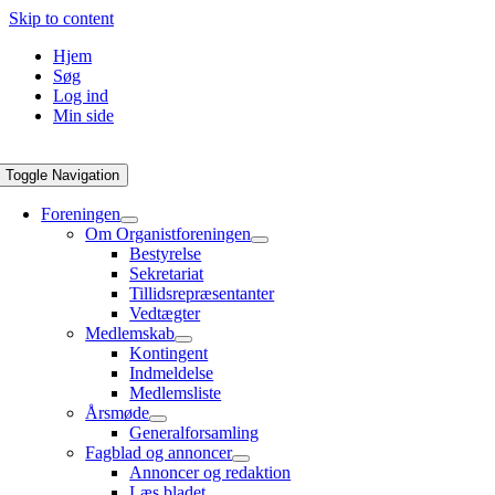
Skip to content
Hjem
Søg
Log ind
Min side
Toggle Navigation
Foreningen
Om Organistforeningen
Bestyrelse
Sekretariat
Tillidsrepræsentanter
Vedtægter
Medlemskab
Kontingent
Indmeldelse
Medlemsliste
Årsmøde
Generalforsamling
Fagblad og annoncer
Annoncer og redaktion
Læs bladet