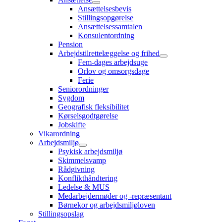
Ansættelsesbevis
Stillingsopgørelse
Ansættelsessamtalen
Konsulentordning
Pension
Arbejdstilrettelæggelse og frihed
Fem-dages arbejdsuge
Orlov og omsorgsdage
Ferie
Seniorordninger
Sygdom
Geografisk fleksibilitet
Kørselsgodtgørelse
Jobskifte
Vikarordning
Arbejdsmiljø
Psykisk arbejdsmiljø
Skimmelsvamp
Rådgivning
Konflikthåndtering
Ledelse & MUS
Medarbejdermøder og -repræsentant
Børnekor og arbejdsmiljøloven
Stillingsopslag