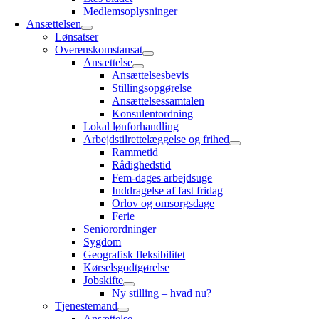
Medlemsoplysninger
Ansættelsen
Lønsatser
Overenskomstansat
Ansættelse
Ansættelsesbevis
Stillingsopgørelse
Ansættelsessamtalen
Konsulentordning
Lokal lønforhandling
Arbejdstilrettelæggelse og frihed
Rammetid
Rådighedstid
Fem-dages arbejdsuge
Inddragelse af fast fridag
Orlov og omsorgsdage
Ferie
Seniorordninger
Sygdom
Geografisk fleksibilitet
Kørselsgodtgørelse
Jobskifte
Ny stilling – hvad nu?
Tjenestemand
Ansættelse