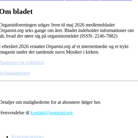
Om bladet
Organistforeningen udgav frem til maj 2026 medlemsbladet
Organist.org
seks gange om året. Bladet indeholder informationer om
alt, hvad der rører sig på organistområdet (ISSN: 2246-7882)
I efteråret 2026 erstattet
Organist.org
af et internetmedie og et trykt
magasin under det samlende navn Musiker i kirken.
Annoncer og redaktion
Se bagkataloget
Modtag Musiker i kirken
Detaljer om mulighederne for at abonnere følger her.
Henvendelse til
kontakt@organist.org
Se også
Kontingentsatser