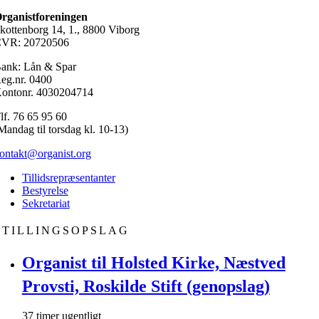
rganistforeningen
kottenborg 14, 1., 8800 Viborg
VR: 20720506
ank: Lån & Spar
eg.nr. 0400
ontonr. 4030204714
lf. 76 65 95 60
Mandag til torsdag kl. 10-13)
ontakt@organist.org
Tillidsrepræsentanter
Bestyrelse
Sekretariat
STILLINGSOPSLAG
Organist til Holsted Kirke, Næstved
Provsti, Roskilde Stift (genopslag)
37 timer ugentligt