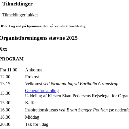
Tilmeldinger
Tilmeldinger lukket
OBS: Log ind på hjemmesiden, så kan du tilmelde dig
Organistforeningens stævne 2025
Xxx
PRO
GRAM
Fra 11.00
Ankomst
12.00
Frokost
13.15
Velkomst
ved formand Ingrid Bartholin Gramstrup
Generalforsamling
13.30
Uddeling af Kirsten Skau Pedersens Rejselegat for Organ
15.30
Kaffe
16.00
Inspirationskursus
ved Brian Stenger Poulsen
(se nedenfo
18.30
Middag
20.30
Tak for i dag