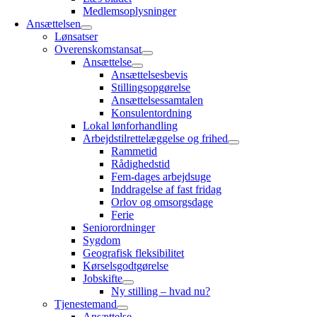
Medlemsoplysninger
Ansættelsen
Lønsatser
Overenskomstansat
Ansættelse
Ansættelsesbevis
Stillingsopgørelse
Ansættelsessamtalen
Konsulentordning
Lokal lønforhandling
Arbejdstilrettelæggelse og frihed
Rammetid
Rådighedstid
Fem-dages arbejdsuge
Inddragelse af fast fridag
Orlov og omsorgsdage
Ferie
Seniorordninger
Sygdom
Geografisk fleksibilitet
Kørselsgodtgørelse
Jobskifte
Ny stilling – hvad nu?
Tjenestemand
Ansættelse