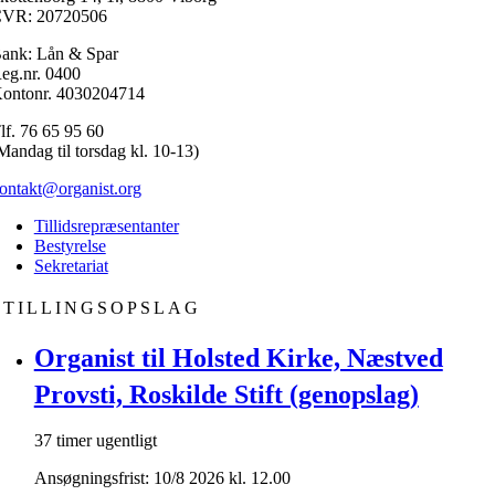
VR: 20720506
ank: Lån & Spar
eg.nr. 0400
ontonr. 4030204714
lf. 76 65 95 60
Mandag til torsdag kl. 10-13)
ontakt@organist.org
Tillidsrepræsentanter
Bestyrelse
Sekretariat
STILLINGSOPSLAG
Organist til Holsted Kirke, Næstved
Provsti, Roskilde Stift (genopslag)
37 timer ugentligt
Ansøgningsfrist: 10/8 2026 kl. 12.00