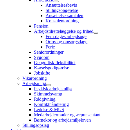
Ansættelsesbevis
Stillingsopgørelse
Ansættelsessamtalen
Konsulentordning
Pension
Arbejdstilrettelæggelse og frihed
Fem-dages arbejdsuge
Orlov og omsorgsdage
Ferie
Seniorordninger
Sygdom
Geografisk fleksibilitet
Kørselsgodtgørelse
Jobskifte
Vikarordning
Arbejdsmiljø
Psykisk arbejdsmiljø
Skimmelsvamp
Rådgivning
Konflikthåndtering
Ledelse & MUS
Medarbejdermøder og -repræsentant
Børnekor og arbejdsmiljøloven
Stillingsopslag