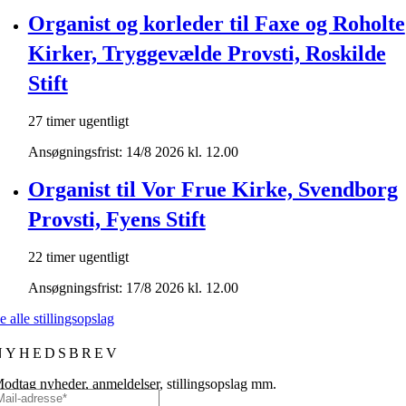
Organist og korleder til Faxe og Roholte
Kirker, Tryggevælde Provsti, Roskilde
Stift
27 timer ugentligt
Ansøgningsfrist: 14/8 2026 kl. 12.00
Organist til Vor Frue Kirke, Svendborg
Provsti, Fyens Stift
22 timer ugentligt
Ansøgningsfrist: 17/8 2026 kl. 12.00
e alle stillingsopslag
NYHEDSBREV
odtag nyheder, anmeldelser, stillingsopslag mm.