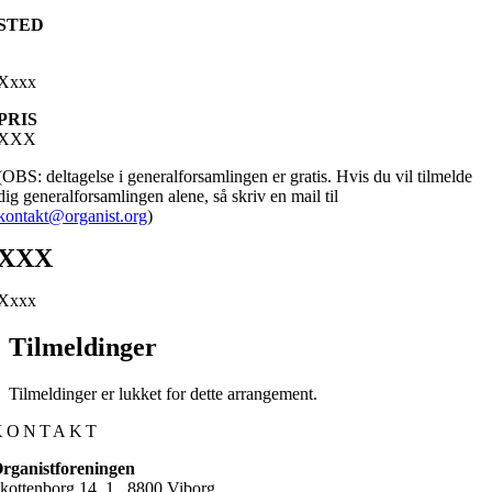
STED
Xxxx
PRIS
XXX
(OBS: deltagelse i generalforsamlingen er gratis. Hvis du vil tilmelde
dig generalforsamlingen alene, så skriv en mail til
kontakt@organist.org
)
XXX
Xxxx
Tilmeldinger
Tilmeldinger er lukket for dette arrangement.
KONTAKT
rganistforeningen
kottenborg 14, 1., 8800 Viborg