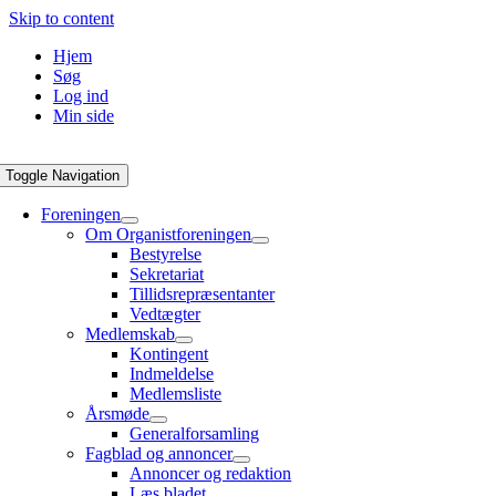
Skip to content
Hjem
Søg
Log ind
Min side
Toggle Navigation
Foreningen
Om Organistforeningen
Bestyrelse
Sekretariat
Tillidsrepræsentanter
Vedtægter
Medlemskab
Kontingent
Indmeldelse
Medlemsliste
Årsmøde
Generalforsamling
Fagblad og annoncer
Annoncer og redaktion
Læs bladet