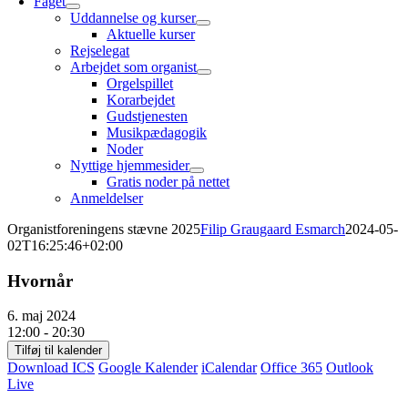
Faget
Uddannelse og kurser
Aktuelle kurser
Rejselegat
Arbejdet som organist
Orgelspillet
Korarbejdet
Gudstjenesten
Musikpædagogik
Noder
Nyttige hjemmesider
Gratis noder på nettet
Anmeldelser
Organistforeningens stævne 2025
Filip Graugaard Esmarch
2024-05-
02T16:25:46+02:00
Hvornår
6. maj 2024
12:00 - 20:30
Tilføj til kalender
Download ICS
Google Kalender
iCalendar
Office 365
Outlook
Live