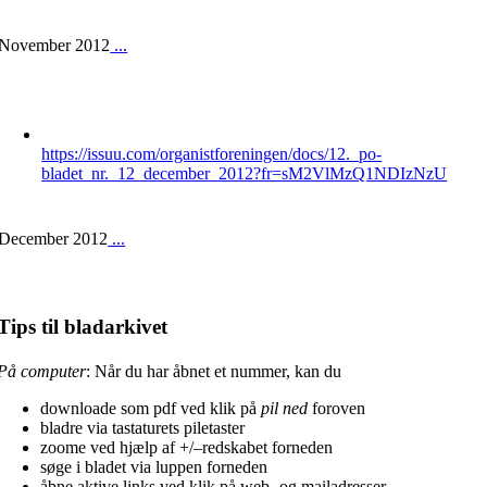
November 2012
...
https://issuu.com/organistforeningen/docs/12._po-
bladet_nr._12_december_2012?fr=sM2VlMzQ1NDIzNzU
December 2012
...
Tips til bladarkivet
På computer
: Når du har åbnet et nummer, kan du
downloade som pdf ved klik på
pil ned
foroven
bladre via tastaturets piletaster
zoome ved hjælp af +/–redskabet forneden
søge i bladet via luppen forneden
åbne aktive links ved klik på web- og mailadresser