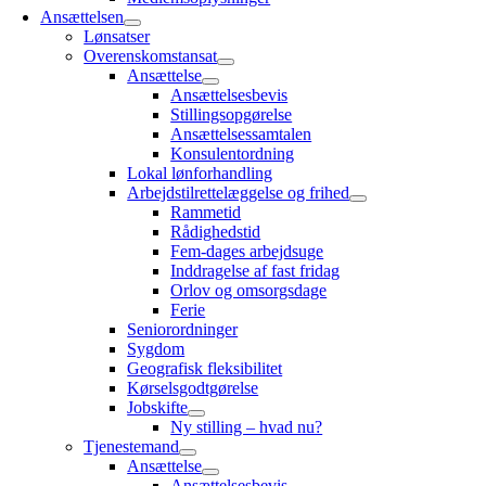
Ansættelsen
Lønsatser
Overenskomstansat
Ansættelse
Ansættelsesbevis
Stillingsopgørelse
Ansættelsessamtalen
Konsulentordning
Lokal lønforhandling
Arbejdstilrettelæggelse og frihed
Rammetid
Rådighedstid
Fem-dages arbejdsuge
Inddragelse af fast fridag
Orlov og omsorgsdage
Ferie
Seniorordninger
Sygdom
Geografisk fleksibilitet
Kørselsgodtgørelse
Jobskifte
Ny stilling – hvad nu?
Tjenestemand
Ansættelse
Ansættelsesbevis