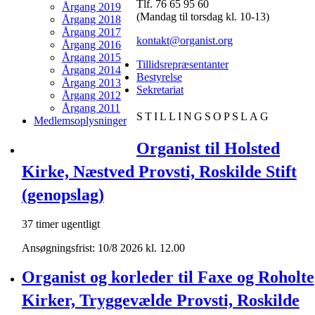
Tlf. 76 65 95 60
Årgang 2019
(Mandag til torsdag kl. 10-13)
Årgang 2018
Årgang 2017
kontakt@organist.org
Årgang 2016
Årgang 2015
Tillidsrepræsentanter
Årgang 2014
Bestyrelse
Årgang 2013
Sekretariat
Årgang 2012
Årgang 2011
STILLINGSOPSLAG
Medlemsoplysninger
Organist til Holsted
Kirke, Næstved Provsti, Roskilde Stift
(genopslag)
37 timer ugentligt
Ansøgningsfrist: 10/8 2026 kl. 12.00
Organist og korleder til Faxe og Roholte
Kirker, Tryggevælde Provsti, Roskilde