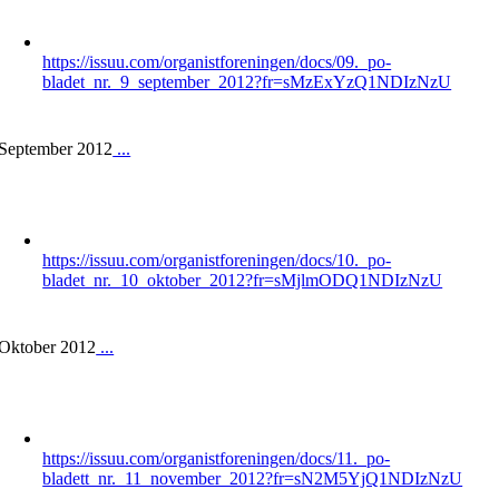
https://issuu.com/organistforeningen/docs/09._po-
bladet_nr._9_september_2012?fr=sMzExYzQ1NDIzNzU
September 2012
...
https://issuu.com/organistforeningen/docs/10._po-
bladet_nr._10_oktober_2012?fr=sMjlmODQ1NDIzNzU
Oktober 2012
...
https://issuu.com/organistforeningen/docs/11._po-
bladett_nr._11_november_2012?fr=sN2M5YjQ1NDIzNzU