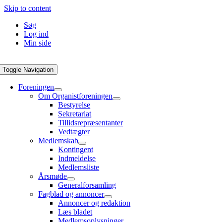
Skip to content
Søg
Log ind
Min side
Toggle Navigation
Foreningen
Om Organistforeningen
Bestyrelse
Sekretariat
Tillidsrepræsentanter
Vedtægter
Medlemskab
Kontingent
Indmeldelse
Medlemsliste
Årsmøde
Generalforsamling
Fagblad og annoncer
Annoncer og redaktion
Læs bladet
Medlemsoplysninger