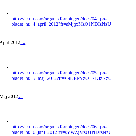
https://issuu.com/organistforeningen/docs/04._po-
bladet_nr._4_april_2012?fr=sMjgxMzQ1NDIzNzU
April 2012
...
https://issuu.com/organistforeningen/docs/05._po-
bladet_nr._5_maj_2012?fr=sNDRkYzQ1NDIzNzU
Maj 2012
...
https://issuu.com/organistforeningen/docs/06._po-
bladet_nr._6_juni_2012?fr=sYWZjMzQ1NDIzNzU