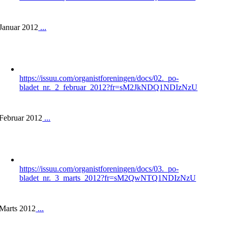
Januar 2012
...
https://issuu.com/organistforeningen/docs/02._po-
bladet_nr._2_februar_2012?fr=sM2JkNDQ1NDIzNzU
Februar 2012
...
https://issuu.com/organistforeningen/docs/03._po-
bladet_nr._3_marts_2012?fr=sM2QwNTQ1NDIzNzU
Marts 2012
...