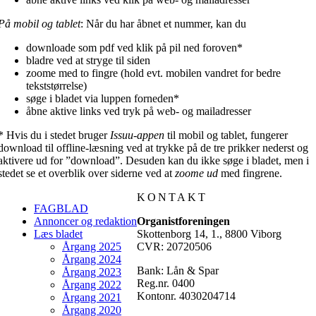
På mobil og tablet
: Når du har åbnet et nummer, kan du
downloade som pdf ved klik på pil ned foroven*
bladre ved at stryge til siden
zoome med to fingre (hold evt. mobilen vandret for bedre
tekststørrelse)
søge i bladet via luppen forneden*
åbne aktive links ved tryk på web- og mailadresser
* Hvis du i stedet bruger
Issuu-appen
til mobil og tablet, fungerer
download til offline-læsning ved at trykke på de tre prikker nederst og
aktivere ud for ”download”. Desuden kan du ikke søge i bladet, men i
stedet se et overblik over siderne ved at
zoome ud
med fingrene.
KONTAKT
FAGBLAD
Annoncer og redaktion
Organistforeningen
Læs bladet
Skottenborg 14, 1., 8800 Viborg
Årgang 2025
CVR: 20720506
Årgang 2024
Bank: Lån & Spar
Årgang 2023
Reg.nr. 0400
Årgang 2022
Kontonr. 4030204714
Årgang 2021
Årgang 2020