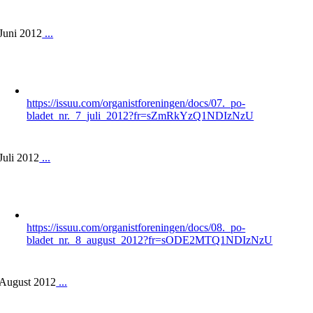
Juni 2012
...
https://issuu.com/organistforeningen/docs/07._po-
bladet_nr._7_juli_2012?fr=sZmRkYzQ1NDIzNzU
Juli 2012
...
https://issuu.com/organistforeningen/docs/08._po-
bladet_nr._8_august_2012?fr=sODE2MTQ1NDIzNzU
August 2012
...