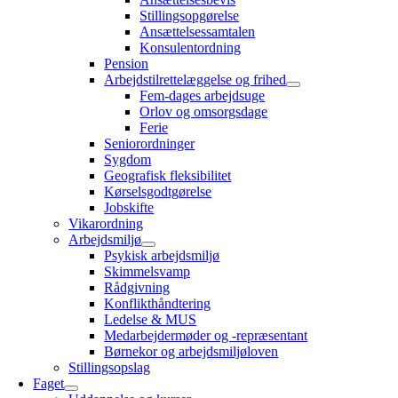
Stillingsopgørelse
Ansættelsessamtalen
Konsulentordning
Pension
Arbejdstilrettelæggelse og frihed
Fem-dages arbejdsuge
Orlov og omsorgsdage
Ferie
Seniorordninger
Sygdom
Geografisk fleksibilitet
Kørselsgodtgørelse
Jobskifte
Vikarordning
Arbejdsmiljø
Psykisk arbejdsmiljø
Skimmelsvamp
Rådgivning
Konflikthåndtering
Ledelse & MUS
Medarbejdermøder og -repræsentant
Børnekor og arbejdsmiljøloven
Stillingsopslag
Faget