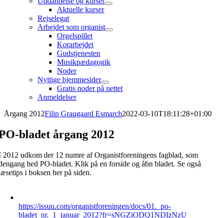
Uddannelse og kurser
Aktuelle kurser
Rejselegat
Arbejdet som organist
Orgelspillet
Korarbejdet
Gudstjenesten
Musikpædagogik
Noder
Nyttige hjemmesider
Gratis noder på nettet
Anmeldelser
Årgang 2012
Filip Graugaard Esmarch
2022-03-10T18:11:28+01:00
PO-bladet årgang 2012
I 2012 udkom der 12 numre af Organistforeningens fagblad, som
dengang hed PO-bladet. Klik på en forside og åbn bladet. Se også
læsetips i boksen her på siden.
https://issuu.com/organistforeningen/docs/01._po-
bladet_nr._1_januar_2012?fr=sNGZiODQ1NDIzNzU