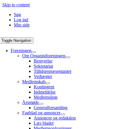
Skip to content
Søg
Log ind
Min side
Toggle Navigation
Foreningen
Om Organistforeningen
Bestyrelse
Sekretariat
Tillidsrepræsentanter
Vedtægter
Medlemskab
Kontingent
Indmeldelse
Medlemsliste
Årsmøde
Generalforsamling
Fagblad og annoncer
Annoncer og redaktion
Læs bladet
Medlemsoplysninger