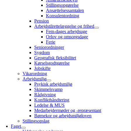
Stillingsopgørelse
Ansættelsessamtalen
Konsulentordning
Pension
Arbejdstilrettelæggelse og frihed
Fem-dages arbejdsuge
Orlov og omsorgsdage
Ferie
Seniorordninger
Sygdom
Geografisk fleksibilitet
Kørselsgodtgørelse
Jobskifte
Vikarordning
Arbejdsmiljø
Psykisk arbejdsmiljø
Skimmelsvamp
Rådgivning
Konflikthåndtering
Ledelse & MUS
Medarbejdermøder og -repræsentant
Børnekor og arbejdsmiljøloven
Stillingsopslag
Faget