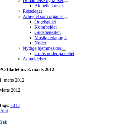
Uddannelse og kurser
Aktuelle kurser
Rejselegat
Arbejdet som organist
Orgelspillet
Korarbejdet
Gudstjenesten
Musikpædagogik
Noder
Nyttige hjemmesider
Gratis noder på nettet
Anmeldelser
PO-bladet nr. 3, marts 2012
1. marts 2012
Marts 2012
Tags:
2012
Print
Del: