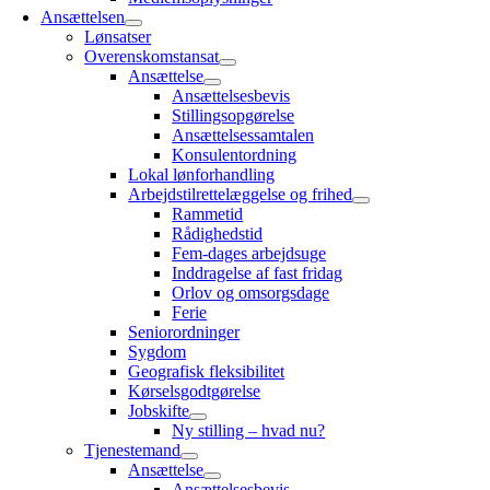
Ansættelsen
Lønsatser
Overenskomstansat
Ansættelse
Ansættelsesbevis
Stillingsopgørelse
Ansættelsessamtalen
Konsulentordning
Lokal lønforhandling
Arbejdstilrettelæggelse og frihed
Rammetid
Rådighedstid
Fem-dages arbejdsuge
Inddragelse af fast fridag
Orlov og omsorgsdage
Ferie
Seniorordninger
Sygdom
Geografisk fleksibilitet
Kørselsgodtgørelse
Jobskifte
Ny stilling – hvad nu?
Tjenestemand
Ansættelse
Ansættelsesbevis