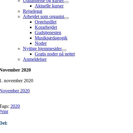
Uddannelse og kurser
Aktuelle kurser
Rejselegat
Arbejdet som organist
Orgelspillet
Korarbejdet
Gudstjenesten
Musikpædagogik
Noder
Nyttige hjemmesider
Gratis noder på nettet
Anmeldelser
November 2020
1. november 2020
November 2020
Tags:
2020
Print
Del: