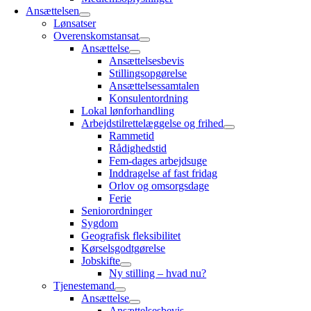
Ansættelsen
Lønsatser
Overenskomstansat
Ansættelse
Ansættelsesbevis
Stillingsopgørelse
Ansættelsessamtalen
Konsulentordning
Lokal lønforhandling
Arbejdstilrettelæggelse og frihed
Rammetid
Rådighedstid
Fem-dages arbejdsuge
Inddragelse af fast fridag
Orlov og omsorgsdage
Ferie
Seniorordninger
Sygdom
Geografisk fleksibilitet
Kørselsgodtgørelse
Jobskifte
Ny stilling – hvad nu?
Tjenestemand
Ansættelse
Ansættelsesbevis