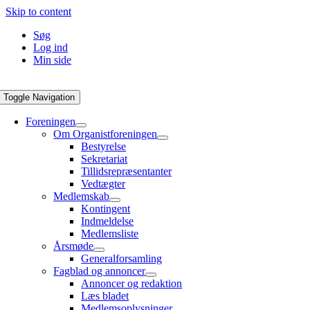
Skip to content
Søg
Log ind
Min side
Toggle Navigation
Foreningen
Om Organistforeningen
Bestyrelse
Sekretariat
Tillidsrepræsentanter
Vedtægter
Medlemskab
Kontingent
Indmeldelse
Medlemsliste
Årsmøde
Generalforsamling
Fagblad og annoncer
Annoncer og redaktion
Læs bladet
Medlemsoplysninger