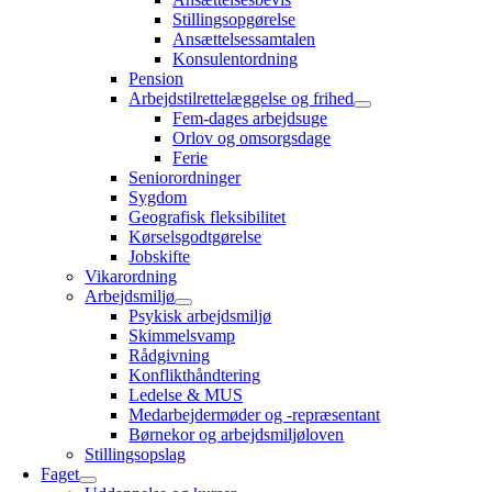
Stillingsopgørelse
Ansættelsessamtalen
Konsulentordning
Pension
Arbejdstilrettelæggelse og frihed
Fem-dages arbejdsuge
Orlov og omsorgsdage
Ferie
Seniorordninger
Sygdom
Geografisk fleksibilitet
Kørselsgodtgørelse
Jobskifte
Vikarordning
Arbejdsmiljø
Psykisk arbejdsmiljø
Skimmelsvamp
Rådgivning
Konflikthåndtering
Ledelse & MUS
Medarbejdermøder og -repræsentant
Børnekor og arbejdsmiljøloven
Stillingsopslag
Faget