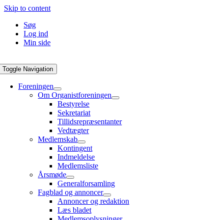
Skip to content
Søg
Log ind
Min side
Toggle Navigation
Foreningen
Om Organistforeningen
Bestyrelse
Sekretariat
Tillidsrepræsentanter
Vedtægter
Medlemskab
Kontingent
Indmeldelse
Medlemsliste
Årsmøde
Generalforsamling
Fagblad og annoncer
Annoncer og redaktion
Læs bladet
Medlemsoplysninger