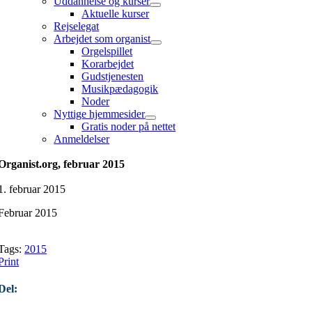
Uddannelse og kurser
Aktuelle kurser
Rejselegat
Arbejdet som organist
Orgelspillet
Korarbejdet
Gudstjenesten
Musikpædagogik
Noder
Nyttige hjemmesider
Gratis noder på nettet
Anmeldelser
Organist.org, februar 2015
1. februar 2015
Februar 2015
Tags:
2015
Print
Del: