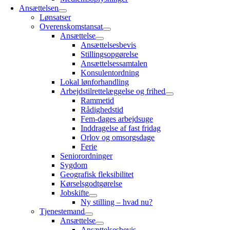
Ansættelsen
Lønsatser
Overenskomstansat
Ansættelse
Ansættelsesbevis
Stillingsopgørelse
Ansættelsessamtalen
Konsulentordning
Lokal lønforhandling
Arbejdstilrettelæggelse og frihed
Rammetid
Rådighedstid
Fem-dages arbejdsuge
Inddragelse af fast fridag
Orlov og omsorgsdage
Ferie
Seniorordninger
Sygdom
Geografisk fleksibilitet
Kørselsgodtgørelse
Jobskifte
Ny stilling – hvad nu?
Tjenestemand
Ansættelse
Ansættelsesbevis