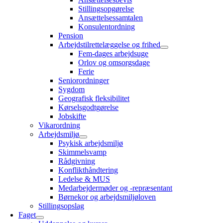
Stillingsopgørelse
Ansættelsessamtalen
Konsulentordning
Pension
Arbejdstilrettelæggelse og frihed
Fem-dages arbejdsuge
Orlov og omsorgsdage
Ferie
Seniorordninger
Sygdom
Geografisk fleksibilitet
Kørselsgodtgørelse
Jobskifte
Vikarordning
Arbejdsmiljø
Psykisk arbejdsmiljø
Skimmelsvamp
Rådgivning
Konflikthåndtering
Ledelse & MUS
Medarbejdermøder og -repræsentant
Børnekor og arbejdsmiljøloven
Stillingsopslag
Faget