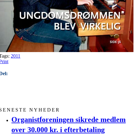
Tags:
2011
Print
Del:
SENESTE NYHEDER
Organistforeningen sikrede medlem
over 30.000 kr. i efterbetaling