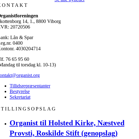
KONTAKT
rganistforeningen
kottenborg 14, 1., 8800 Viborg
VR: 20720506
ank: Lån & Spar
eg.nr. 0400
ontonr. 4030204714
lf. 76 65 95 60
Mandag til torsdag kl. 10-13)
ontakt@organist.org
Tillidsrepræsentanter
Bestyrelse
Sekretariat
STILLINGSOPSLAG
Organist til Holsted Kirke, Næstved
Provsti, Roskilde Stift (genopslag)