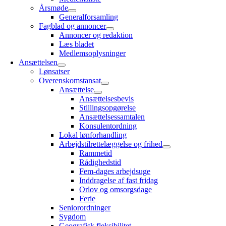
Årsmøde
Generalforsamling
Fagblad og annoncer
Annoncer og redaktion
Læs bladet
Medlemsoplysninger
Ansættelsen
Lønsatser
Overenskomstansat
Ansættelse
Ansættelsesbevis
Stillingsopgørelse
Ansættelsessamtalen
Konsulentordning
Lokal lønforhandling
Arbejdstilrettelæggelse og frihed
Rammetid
Rådighedstid
Fem-dages arbejdsuge
Inddragelse af fast fridag
Orlov og omsorgsdage
Ferie
Seniorordninger
Sygdom
Geografisk fleksibilitet