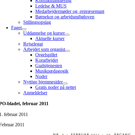
Konflikthåndtering
Ledelse & MUS
Medarbejdermøder og -repræsentant
Børnekor og arbejdsmiljøloven
Stillingsopslag
Faget
Uddannelse og kurser
Aktuelle kurser
Rejselegat
Arbejdet som organist
Orgelspillet
Korarbejdet
Gudstjenesten
Musikpædagogik
Noder
Nyttige hjemmesider
Gratis noder på nettet
Anmeldelser
PO-bladet, februar 2011
1. februar 2011
Februar 2011