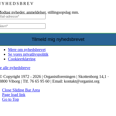
NYHEDSBREV
odtag nyheder, anmeldelser, stillingsopslag mm.
Mere om nyhedsbrevet
Se vores privatlivspolitik
Cookieerklæring
e alle nyhedsbreve
© Copyright 1972 - 2026 | Organistforeningen | Skottenborg 14,1 ·
8800 Viborg | Tlf. 76 65 95 60 | Email: kontakt@organist.org
Close Sliding Bar Area
Page load link
Go to Top