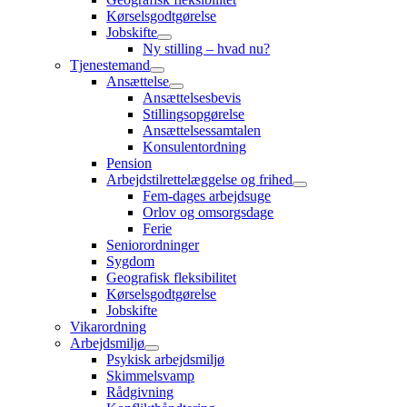
Kørselsgodtgørelse
Jobskifte
Ny stilling – hvad nu?
Tjenestemand
Ansættelse
Ansættelsesbevis
Stillingsopgørelse
Ansættelsessamtalen
Konsulentordning
Pension
Arbejdstilrettelæggelse og frihed
Fem-dages arbejdsuge
Orlov og omsorgsdage
Ferie
Seniorordninger
Sygdom
Geografisk fleksibilitet
Kørselsgodtgørelse
Jobskifte
Vikarordning
Arbejdsmiljø
Psykisk arbejdsmiljø
Skimmelsvamp
Rådgivning