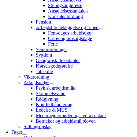
Stillingsopgørelse
Ansættelsessamtalen
Konsulentordning
Pension
Arbejdstilrettelæggelse og frihed
Fem-dages arbejdsuge
Orlov og omsorgsdage
Ferie
Seniorordninger
Sygdom
Geografisk fleksibilitet
Kørselsgodtgørelse
Jobskifte
Vikarordning
Arbejdsmiljø
Psykisk arbejdsmiljø
Skimmelsvamp
Rådgivning
Konflikthåndtering
Ledelse & MUS
Medarbejdermøder og -repræsentant
Børnekor og arbejdsmiljøloven
Stillingsopslag
Faget