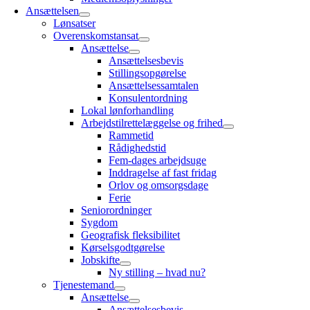
Ansættelsen
Lønsatser
Overenskomstansat
Ansættelse
Ansættelsesbevis
Stillingsopgørelse
Ansættelsessamtalen
Konsulentordning
Lokal lønforhandling
Arbejdstilrettelæggelse og frihed
Rammetid
Rådighedstid
Fem-dages arbejdsuge
Inddragelse af fast fridag
Orlov og omsorgsdage
Ferie
Seniorordninger
Sygdom
Geografisk fleksibilitet
Kørselsgodtgørelse
Jobskifte
Ny stilling – hvad nu?
Tjenestemand
Ansættelse
Ansættelsesbevis