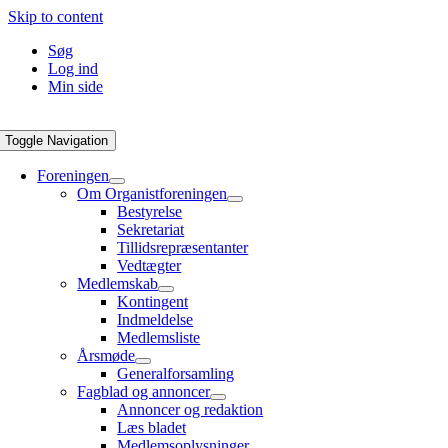
Skip to content
Søg
Log ind
Min side
Toggle Navigation
Foreningen
Om Organistforeningen
Bestyrelse
Sekretariat
Tillidsrepræsentanter
Vedtægter
Medlemskab
Kontingent
Indmeldelse
Medlemsliste
Årsmøde
Generalforsamling
Fagblad og annoncer
Annoncer og redaktion
Læs bladet
Medlemsoplysninger