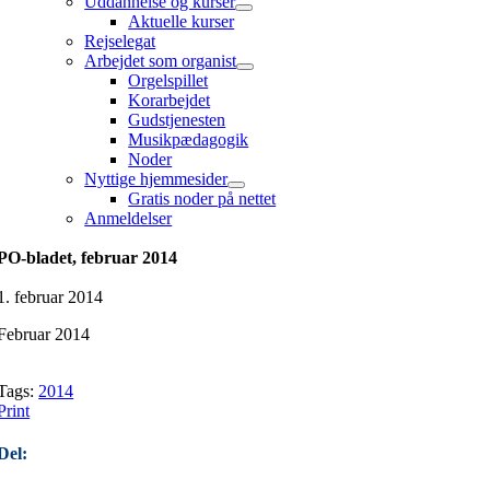
Uddannelse og kurser
Aktuelle kurser
Rejselegat
Arbejdet som organist
Orgelspillet
Korarbejdet
Gudstjenesten
Musikpædagogik
Noder
Nyttige hjemmesider
Gratis noder på nettet
Anmeldelser
PO-bladet, februar 2014
1. februar 2014
Februar 2014
Tags:
2014
Print
Del: