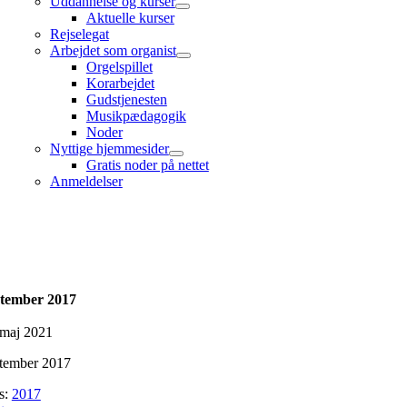
Uddannelse og kurser
Aktuelle kurser
Rejselegat
Arbejdet som organist
Orgelspillet
Korarbejdet
Gudstjenesten
Musikpædagogik
Noder
Nyttige hjemmesider
Gratis noder på nettet
Anmeldelser
tember 2017
 maj 2021
tember 2017
s:
2017