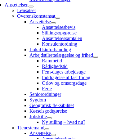
Ansættelsen
Lønsatser
Overenskomstansat
Ansættelse
Ansættelsesbevis
Stillingsopgørelse
Ansættelsessamtalen
Konsulentordning
Lokal lønforhandling
Arbejdstilrettelæggelse og frihed
Rammetid
Rådighedstid
Fem-dages arbejdsuge
Inddragelse af fast fridag
Orlov og omsorgsdage
Ferie
Seniorordninger
Sygdom
Geografisk fleksibilitet
Kørselsgodtgørelse
Jobskifte
Ny stilling – hvad nu?
Tjenestemand
Ansættelse
Ansættelsesbevis