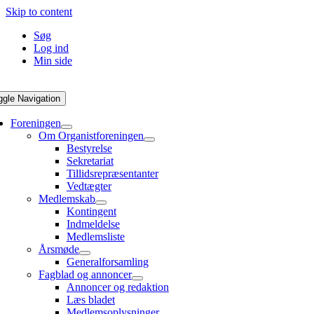
Skip to content
Søg
Log ind
Min side
ggle Navigation
Foreningen
Om Organistforeningen
Bestyrelse
Sekretariat
Tillidsrepræsentanter
Vedtægter
Medlemskab
Kontingent
Indmeldelse
Medlemsliste
Årsmøde
Generalforsamling
Fagblad og annoncer
Annoncer og redaktion
Læs bladet
Medlemsoplysninger