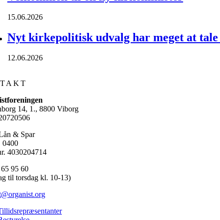
15.06.2026
Nyt kirkepolitisk udvalg har meget at tal
12.06.2026
TAKT
stforeningen
nborg 14, 1., 8800 Viborg
20720506
Lån & Spar
. 0400
r. 4030204714
 65 95 60
 til torsdag kl. 10-13)
t@organist.org
Tillidsrepræsentanter
Bestyrelse