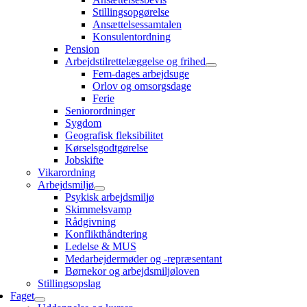
Stillingsopgørelse
Ansættelsessamtalen
Konsulentordning
Pension
Arbejdstilrettelæggelse og frihed
Fem-dages arbejdsuge
Orlov og omsorgsdage
Ferie
Seniorordninger
Sygdom
Geografisk fleksibilitet
Kørselsgodtgørelse
Jobskifte
Vikarordning
Arbejdsmiljø
Psykisk arbejdsmiljø
Skimmelsvamp
Rådgivning
Konflikthåndtering
Ledelse & MUS
Medarbejdermøder og -repræsentant
Børnekor og arbejdsmiljøloven
Stillingsopslag
Faget