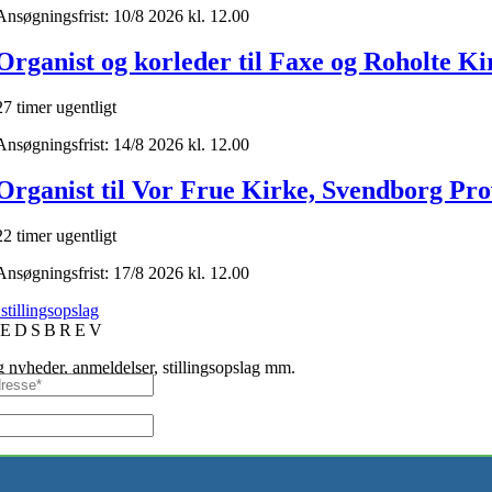
Ansøgningsfrist: 10/8 2026 kl. 12.00
Organist og korleder til Faxe og Roholte Ki
27 timer ugentligt
Ansøgningsfrist: 14/8 2026 kl. 12.00
Organist til Vor Frue Kirke, Svendborg Prov
22 timer ugentligt
Ansøgningsfrist: 17/8 2026 kl. 12.00
 stillingsopslag
EDSBREV
 nyheder, anmeldelser, stillingsopslag mm.