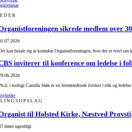
Sekretariat
EDER
Organistforeningen sikrede medlem over 30.0
01.07.2026
Det kan betale sig at kontakte Organistforeningen, hvis der er tvivl om l
CBS inviterer til konference om ledelse i fo
29.06.2026
Ph.d. i teologi Camilla Sløk er en fremtrædende forsker i etik og lede
e nyheder
LLINGSOPSLAG
Organist til Holsted Kirke, Næstved Provsti,
37 timer ugentligt