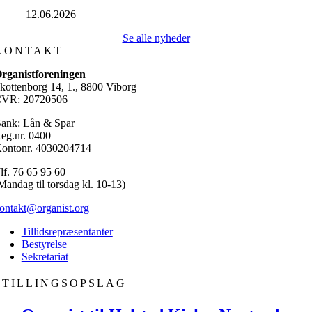
12.06.2026
Se alle nyheder
KONTAKT
rganistforeningen
kottenborg 14, 1., 8800 Viborg
VR: 20720506
ank: Lån & Spar
eg.nr. 0400
ontonr. 4030204714
lf. 76 65 95 60
Mandag til torsdag kl. 10-13)
ontakt@organist.org
Tillidsrepræsentanter
Bestyrelse
Sekretariat
STILLINGSOPSLAG