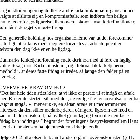
Organistforeningen og de fleste andre kirkefunktionærorganisationer
valgte at tilslutte sig en kompromisaftale, som indførte forskellige
muligheder for godtgørelse til en overenskomstansat kirkefunktionær,
som får inddraget sin faste fridag.
Den generelle holdning hos organisationerne var, at det forekommer
naturligt, at kirkens medarbejdere forventes at arbejde juleaften –
selvom den dag ikke er en helligdag.
Danmarks Kirketjenerforening endte derimod med at føre en faglig
voldgiftssag mod Kirkeministeriet, og i februar fik kirketjenerne
medhold i, at deres faste fridag er fredet, så længe den falder på en
hverdag.
OVERVEJER KRAV OM BOD
”Det har hele tiden stået klart, at vi ikke er parate til at indgå en aftale
med Kirkeministeriet i stil med den, de øvrige faglige organisationer ha
valgt at indgå. Vi mener ikke, en sådan aftale er i medlemmernes
interesse, da den stiller medarbejderen dårligere, ligesom det med en
sådan aftale er usikkert, på hvilket grundlag og hvor ofte den faste
fridag kan inddrages,” begrunder foreningens bestyrelsesmedlem Hans
Henrik Christensen på hjemmesiden kirketjener.dk.
Ifølge 2012-tilføjelsen til blandt andet organistoverenskomsten (§ 11,