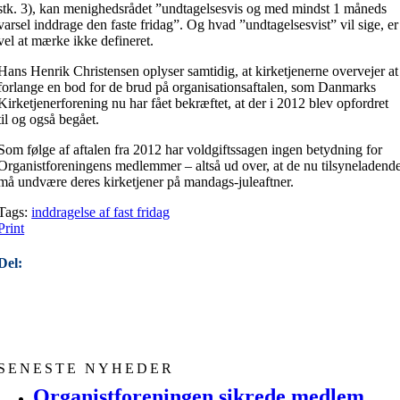
stk. 3), kan menighedsrådet ”undtagelsesvis og med mindst 1 måneds
varsel inddrage den faste fridag”. Og hvad ”undtagelsesvist” vil sige, er
vel at mærke ikke defineret.
Hans Henrik Christensen oplyser samtidig, at kirketjenerne overvejer at
forlange en bod for de brud på organisationsaftalen, som Danmarks
Kirketjenerforening nu har fået bekræftet, at der i 2012 blev opfordret
til og også begået.
Som følge af aftalen fra 2012 har voldgiftssagen ingen betydning for
Organistforeningens medlemmer – altså ud over, at de nu tilsyneladend
må undvære deres kirketjener på mandags-juleaftner.
Tags:
inddragelse af fast fridag
Print
Del:
SENESTE NYHEDER
Organistforeningen sikrede medlem