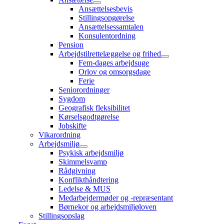
Ansættelsesbevis
Stillingsopgørelse
Ansættelsessamtalen
Konsulentordning
Pension
Arbejdstilrettelæggelse og frihed
Fem-dages arbejdsuge
Orlov og omsorgsdage
Ferie
Seniorordninger
Sygdom
Geografisk fleksibilitet
Kørselsgodtgørelse
Jobskifte
Vikarordning
Arbejdsmiljø
Psykisk arbejdsmiljø
Skimmelsvamp
Rådgivning
Konflikthåndtering
Ledelse & MUS
Medarbejdermøder og -repræsentant
Børnekor og arbejdsmiljøloven
Stillingsopslag