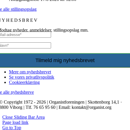
e alle stillingsopslag
NYHEDSBREV
odtag nyheder, anmeldelser, stillingsopslag mm.
Mere om nyhedsbrevet
Se vores privatlivspolitik
Cookieerklæring
e alle nyhedsbreve
© Copyright 1972 - 2026 | Organistforeningen | Skottenborg 14,1 ·
8800 Viborg | Tlf. 76 65 95 60 | Email: kontakt@organist.org
Close Sliding Bar Area
Page load link
Go to Top