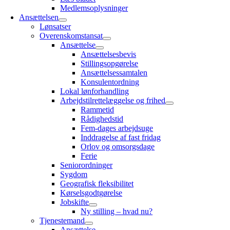
Medlemsoplysninger
Ansættelsen
Lønsatser
Overenskomstansat
Ansættelse
Ansættelsesbevis
Stillingsopgørelse
Ansættelsessamtalen
Konsulentordning
Lokal lønforhandling
Arbejdstilrettelæggelse og frihed
Rammetid
Rådighedstid
Fem-dages arbejdsuge
Inddragelse af fast fridag
Orlov og omsorgsdage
Ferie
Seniorordninger
Sygdom
Geografisk fleksibilitet
Kørselsgodtgørelse
Jobskifte
Ny stilling – hvad nu?
Tjenestemand
Ansættelse