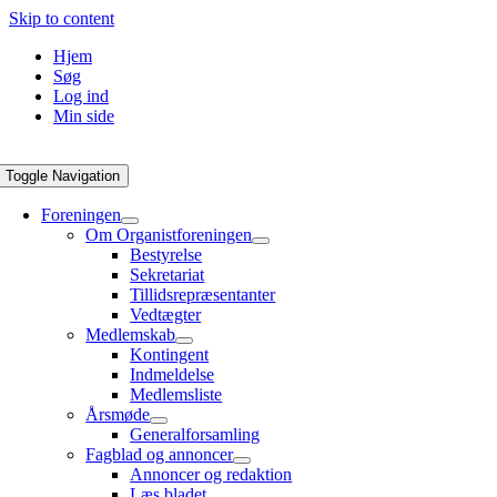
Skip to content
Hjem
Søg
Log ind
Min side
Toggle Navigation
Foreningen
Om Organistforeningen
Bestyrelse
Sekretariat
Tillidsrepræsentanter
Vedtægter
Medlemskab
Kontingent
Indmeldelse
Medlemsliste
Årsmøde
Generalforsamling
Fagblad og annoncer
Annoncer og redaktion
Læs bladet