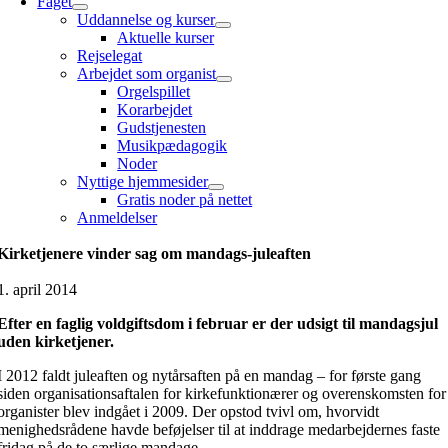
Faget
Uddannelse og kurser
Aktuelle kurser
Rejselegat
Arbejdet som organist
Orgelspillet
Korarbejdet
Gudstjenesten
Musikpædagogik
Noder
Nyttige hjemmesider
Gratis noder på nettet
Anmeldelser
Kirketjenere vinder sag om mandags-juleaften
1. april 2014
Efter en faglig voldgiftsdom i februar er der udsigt til mandagsjul
uden kirketjener.
I 2012 faldt juleaften og nytårsaften på en mandag – for første gang
siden organisationsaftalen for kirkefunktionærer og overenskomsten for
organister blev indgået i 2009. Der opstod tvivl om, hvorvidt
menighedsrådene havde beføjelser til at inddrage medarbejdernes faste
fridag på de to særlige mandage.