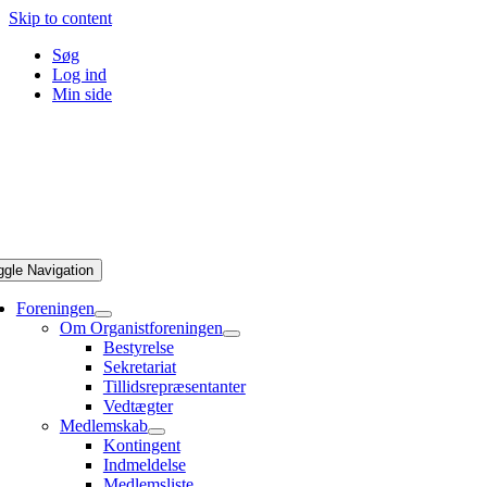
Skip to content
Søg
Log ind
Min side
ggle Navigation
Foreningen
Om Organistforeningen
Bestyrelse
Sekretariat
Tillidsrepræsentanter
Vedtægter
Medlemskab
Kontingent
Indmeldelse
Medlemsliste