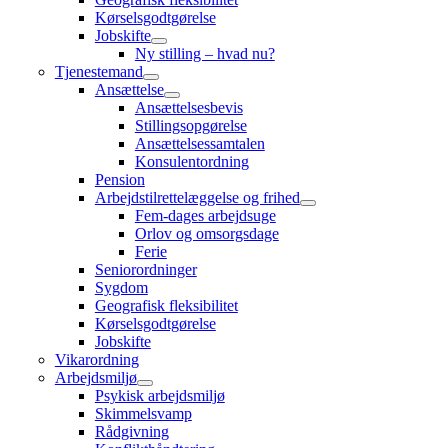
Kørselsgodtgørelse
Jobskifte
Ny stilling – hvad nu?
Tjenestemand
Ansættelse
Ansættelsesbevis
Stillingsopgørelse
Ansættelsessamtalen
Konsulentordning
Pension
Arbejdstilrettelæggelse og frihed
Fem-dages arbejdsuge
Orlov og omsorgsdage
Ferie
Seniorordninger
Sygdom
Geografisk fleksibilitet
Kørselsgodtgørelse
Jobskifte
Vikarordning
Arbejdsmiljø
Psykisk arbejdsmiljø
Skimmelsvamp
Rådgivning