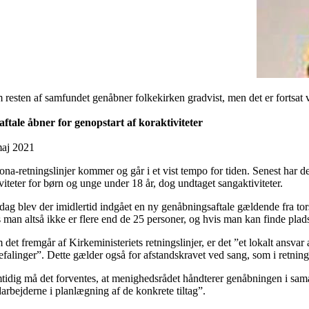
 resten af samfundet genåbner folkekirken gradvist, men det er fortsat 
aftale åbner for genopstart af koraktiviteter
maj 2021
na-retningslinjer kommer og går i et vist tempo for tiden. Senest har d
viteter for børn og unge under 18 år, dog undtaget sangaktiviteter.
sdag blev der imidlertid indgået en ny genåbningsaftale gældende fra to
 man altså ikke er flere end de 25 personer, og hvis man kan finde plads
det fremgår af Kirkeministeriets retningslinjer, er det ”et lokalt ansva
falinger”. Dette gælder også for afstandskravet ved sang, som i retning
tidig må det forventes, at menighedsrådet håndterer genåbningen i samar
arbejderne i planlægning af de konkrete tiltag”.