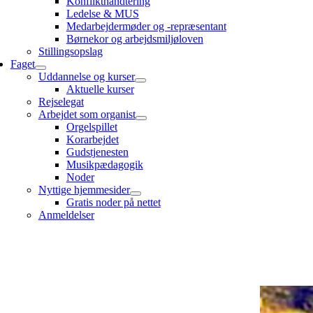
Konflikthåndtering
Ledelse & MUS
Medarbejdermøder og -repræsentant
Børnekor og arbejdsmiljøloven
Stillingsopslag
Faget
Uddannelse og kurser
Aktuelle kurser
Rejselegat
Arbejdet som organist
Orgelspillet
Korarbejdet
Gudstjenesten
Musikpædagogik
Noder
Nyttige hjemmesider
Gratis noder på nettet
Anmeldelser