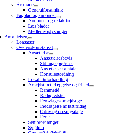
Årsmøde
Generalforsamling
Fagblad og annoncer
Annoncer og redaktion
Læs bladet
Medlemsoplysninger
Ansættelsen
Lønsatser
Overenskomstansat
Ansættelse
Ansættelsesbevis
Stillingsopgørelse
Ansættelsessamtalen
Konsulentordning
Lokal lønforhandling
Arbejdstilrettelæggelse og frihed
Rammetid
Rådighedstid
Fem-dages arbejdsuge
Inddragelse af fast fridag
Orlov og omsorgsdage
Ferie
Seniorordninger
Sygdom
Geografisk fleksibilitet