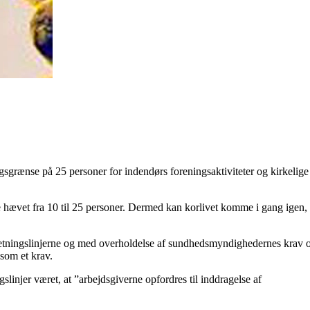
ngsgrænse på 25 personer for indendørs foreningsaktiviteter og kirkelige
e hævet fra 10 til 25 personer. Dermed kan korlivet komme i gang igen,
ter retningslinjerne og med overholdelse af sundhedsmyndighedernes krav 
 som et krav.
injer været, at ”arbejdsgiverne opfordres til inddragelse af