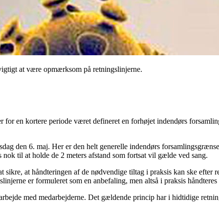
vigtigt at være opmærksom på retningslinjerne.
er for en kortere periode været defineret en forhøjet indendørs forsamli
rsdag den 6. maj. Her er den helt generelle indendørs forsamlingsgræns
 nok til at holde de 2 meters afstand som fortsat vil gælde ved sang.
r at sikre, at håndteringen af de nødvendige tiltag i praksis kan ske ef
slinjerne er formuleret som en anbefaling, men altså i praksis håndteres
bejde med medarbejderne. Det gældende princip har i hidtidige retningsl