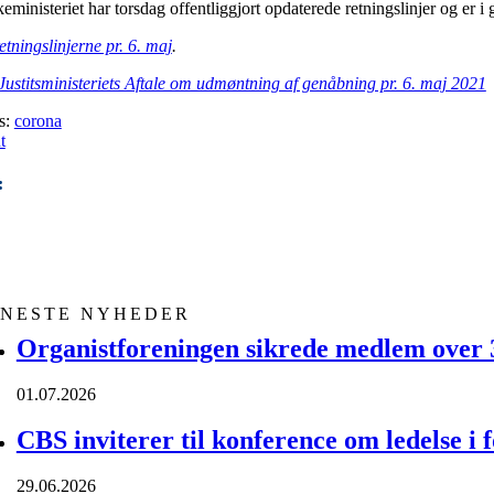
eministeriet har torsdag offentliggjort opdaterede retningslinjer og er 
etningslinjerne pr. 6. maj
.
Justitsministeriets Aftale om udmøntning af genåbning pr. 6. maj 2021
s:
corona
t
:
ENESTE NYHEDER
Organistforeningen sikrede medlem over 30
01.07.2026
CBS inviterer til konference om ledelse i 
29.06.2026